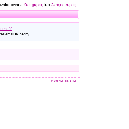
ezalogowana
Zaloguj się
lub
Zarejestruj się
adomość
.
es email tej osoby.
© 28dni.pl sp. z o.o.