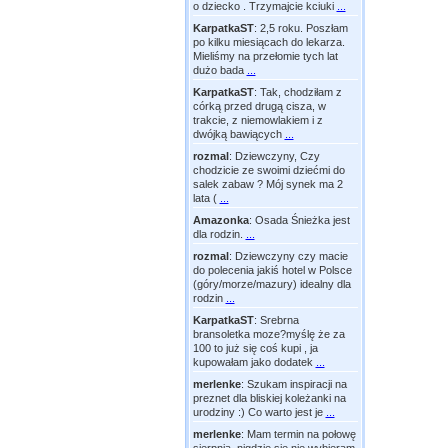
o dziecko . Trzymajcie kciuki
...
KarpatkaST
:
2,5 roku. Poszłam
po kilku miesiącach do lekarza.
Mieliśmy na przełomie tych lat
dużo bada
...
KarpatkaST
:
Tak, chodziłam z
córką przed drugą cisza, w
trakcie, z niemowlakiem i z
dwójką bawiących
...
rozmal
:
Dziewczyny, Czy
chodzicie ze swoimi dziećmi do
salek zabaw ? Mój synek ma 2
lata (
...
Amazonka
:
Osada Śnieżka jest
dla rodzin.
...
rozmal
:
Dziewczyny czy macie
do polecenia jakiś hotel w Polsce
(góry/morze/mazury) idealny dla
rodzin
...
KarpatkaST
:
Srebrna
bransoletka moze?myślę że za
100 to już się coś kupi , ja
kupowałam jako dodatek
...
merlenke
:
Szukam inspiracji na
preznet dla bliskiej koleżanki na
urodziny :) Co warto jest je
...
merlenke
:
Mam termin na połowę