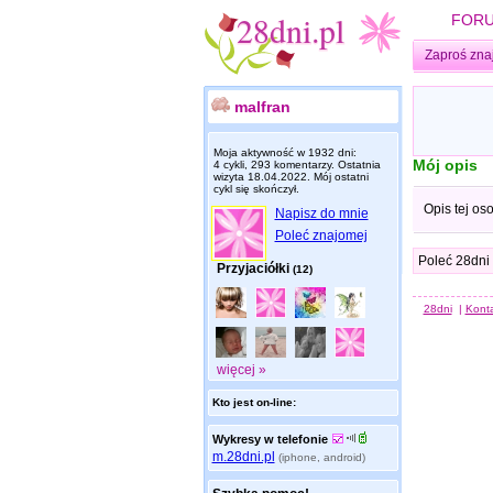
FOR
Zaproś zna
malfran
Moja aktywność w 1932 dni:
Mój opis
4 cykli, 293 komentarzy. Ostatnia
wizyta
18.04.2022
. Mój ostatni
cykl się skończył.
Opis tej os
Napisz do mnie
Poleć znajomej
Poleć 28dni
Przyjaciółki
(12)
28dni
|
Kont
więcej »
Kto jest on-line:
Wykresy w telefonie
m.28dni.pl
(iphone, android)