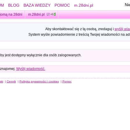
Ni
UM
BLOG
BAZA WIEDZY
POMOC
m.28dni.pl
jomą na 28dni
m.28dni.pl
Aby skontaktować się z tą osobą, zredaguj i
wyślij wi
System wyśle powiadomienie z treścią Twojej wiadomości na adr
oby jest dostępny wyłącznie dla osób zalogowanych.
 znajomej.
Wyślij wiadomość.
akt
|
Cennik
|
Polityka prywatności i cookies
|
Pomoc