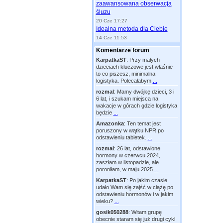
zaawansowana obserwacja
śluzu
20 Cze 17:27
Idealna metoda dla Ciebie
14 Cze 11:53
Komentarze forum
KarpatkaST
:
Przy małych
dzieciach kluczowe jest właśnie
to co piszesz, minimalna
logistyka. Polecałabym
...
rozmal
:
Mamy dwójkę dzieci, 3 i
6 lat, i szukam miejsca na
wakacje w górach gdzie logistyka
będzie
...
Amazonka
:
Ten temat jest
poruszony w wątku NPR po
odstawieniu tabletek.
...
rozmal
:
26 lat, odstawione
hormony w czerwcu 2024,
zaszłam w listopadzie, ale
poroniłam, w maju 2025
...
KarpatkaST
:
Po jakim czasie
udało Wam się zajść w ciążę po
odstawieniu hormonów i w jakim
wieku?
...
gosik050288
:
Witam grupę
obecnie staram się już drugi cykl