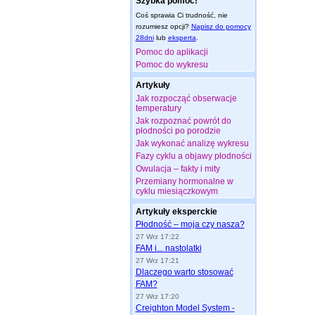
Szybka pomoc!
Coś sprawia Ci trudność, nie
rozumiesz opcji?
Napisz do pomocy
28dni
lub
eksperta
.
Pomoc do aplikacji
Pomoc do wykresu
Artykuły
Jak rozpocząć obserwacje
temperatury
Jak rozpoznać powrót do
płodności po porodzie
Jak wykonać analizę wykresu
Fazy cyklu a objawy płodności
Owulacja – fakty i mity
Przemiany hormonalne w
cyklu miesiączkowym
Artykuły eksperckie
Płodność – moja czy nasza?
27 Wrz 17:22
FAM i... nastolatki
27 Wrz 17:21
Dlaczego warto stosować
FAM?
27 Wrz 17:20
Creighton Model System -