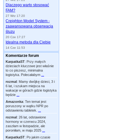
Dlaczego warto stosować
FAM?
27 Wrz 17:20
Creighton Model System -
zaawansowana obserwacja
śluzu
20 Cze 17:27
Idealna metoda dla Ciebie
14 Cze 11:53
Komentarze forum
KarpatkaST
:
Przy małych
dzieciach kluczowe jest właśnie
to co piszesz, minimalna
logistyka. Polecałabym
...
rozmal
:
Mamy dwójkę dzieci, 3 i
6 lat, i szukam miejsca na
wakacje w górach gdzie logistyka
będzie
...
Amazonka
:
Ten temat jest
poruszony w wątku NPR po
odstawieniu tabletek.
...
rozmal
:
26 lat, odstawione
hormony w czerwcu 2024,
zaszłam w listopadzie, ale
poroniłam, w maju 2025
...
KarpatkaST
:
Po jakim czasie