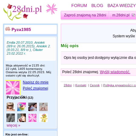
FORUM
BLOG
BAZA WIEDZY
Zaproś znajomą na 28dni
m.28dni.pl
Pyza1985
Aby
System wyśle 
Emilia 20.07.2010, Aniołek
Mój opis
(8/9 tc 26.05.2015), Aniołek 2.
(8.03.21, 8/9 tc ), Oliwier
23.02.2022 r.
Opis tej osoby jest dostępny wyłącznie dla
Moja aktywność w 2135 dni:
22 cykli, 1405 komentarzy.
Poleć 28dni znajomej.
Wyślij wiadomość.
Ostatnia wizyta
22.05.2023
. Mój
ostatni cykl się skończył.
Napisz do mnie
28dni
|
Kontakt
|
Cennik
|
Polityka prywatności i 
Poleć znajomej
Przyjaciółki
(12)
więcej »
Kto jest on-line: