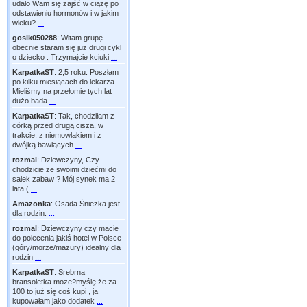
udało Wam się zajść w ciążę po
odstawieniu hormonów i w jakim
wieku?
...
gosik050288
:
Witam grupę
obecnie staram się już drugi cykl
o dziecko . Trzymajcie kciuki
...
KarpatkaST
:
2,5 roku. Poszłam
po kilku miesiącach do lekarza.
Mieliśmy na przełomie tych lat
dużo bada
...
KarpatkaST
:
Tak, chodziłam z
córką przed drugą cisza, w
trakcie, z niemowlakiem i z
dwójką bawiących
...
rozmal
:
Dziewczyny, Czy
chodzicie ze swoimi dziećmi do
salek zabaw ? Mój synek ma 2
lata (
...
Amazonka
:
Osada Śnieżka jest
dla rodzin.
...
rozmal
:
Dziewczyny czy macie
do polecenia jakiś hotel w Polsce
(góry/morze/mazury) idealny dla
rodzin
...
KarpatkaST
:
Srebrna
bransoletka moze?myślę że za
100 to już się coś kupi , ja
kupowałam jako dodatek
...