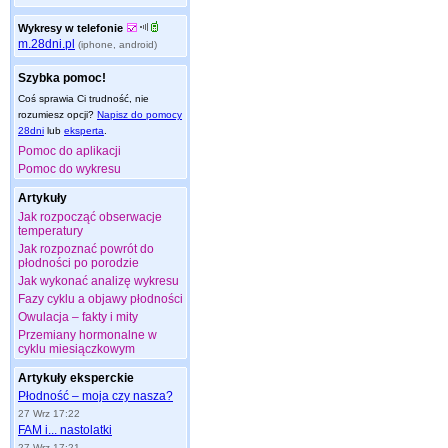
Wykresy w telefonie
m.28dni.pl
(iphone, android)
Szybka pomoc!
Coś sprawia Ci trudność, nie
rozumiesz opcji?
Napisz do pomocy
28dni
lub
eksperta
.
Pomoc do aplikacji
Pomoc do wykresu
Artykuły
Jak rozpocząć obserwacje
temperatury
Jak rozpoznać powrót do
płodności po porodzie
Jak wykonać analizę wykresu
Fazy cyklu a objawy płodności
Owulacja – fakty i mity
Przemiany hormonalne w
cyklu miesiączkowym
Artykuły eksperckie
Płodność – moja czy nasza?
27 Wrz 17:22
FAM i... nastolatki
27 Wrz 17:21