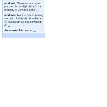
merlenke
:
Szukam inspiracji na
preznet dla bliskiej koleżanki na
urodziny :) Co warto jest je
...
merlenke
:
Mam termin na połowę
sierpnia, nigdzie się nie wybieram
🙂 nacieszam się oczekiwaniem,
do
...
Amazonka
:
Nie mam tv.
...