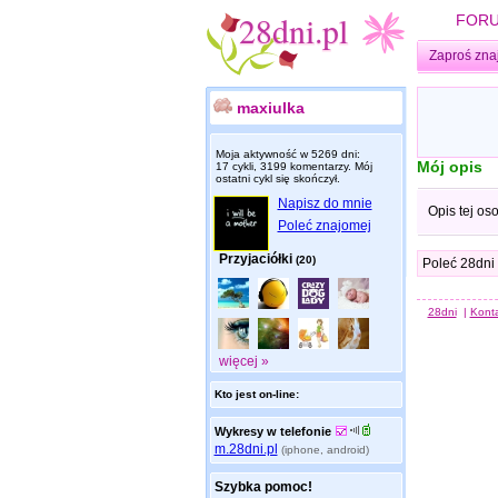
FOR
Zaproś zna
maxiulka
Moja aktywność w 5269 dni:
Mój opis
17 cykli, 3199 komentarzy. Mój
ostatni cykl się skończył.
Napisz do mnie
Opis tej os
Poleć znajomej
Przyjaciółki
(20)
Poleć 28dni
28dni
|
Kont
więcej »
Kto jest on-line:
Wykresy w telefonie
m.28dni.pl
(iphone, android)
Szybka pomoc!