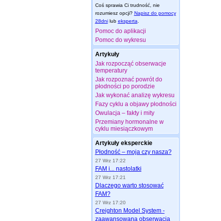
Coś sprawia Ci trudność, nie
rozumiesz opcji?
Napisz do pomocy
28dni
lub
eksperta
.
Pomoc do aplikacji
Pomoc do wykresu
Artykuły
Jak rozpocząć obserwacje
temperatury
Jak rozpoznać powrót do
płodności po porodzie
Jak wykonać analizę wykresu
Fazy cyklu a objawy płodności
Owulacja – fakty i mity
Przemiany hormonalne w
cyklu miesiączkowym
Artykuły eksperckie
Płodność – moja czy nasza?
27 Wrz 17:22
FAM i... nastolatki
27 Wrz 17:21
Dlaczego warto stosować
FAM?
27 Wrz 17:20
Creighton Model System -
zaawansowana obserwacja