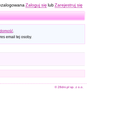
ezalogowana
Zaloguj się
lub
Zarejestruj się
adomość
.
es email tej osoby.
© 28dni.pl sp. z o.o.