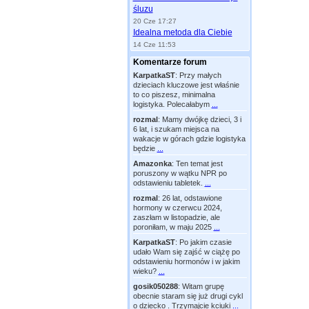
śluzu
20 Cze 17:27
Idealna metoda dla Ciebie
14 Cze 11:53
Komentarze forum
KarpatkaST
:
Przy małych
dzieciach kluczowe jest właśnie
to co piszesz, minimalna
logistyka. Polecałabym
...
rozmal
:
Mamy dwójkę dzieci, 3 i
6 lat, i szukam miejsca na
wakacje w górach gdzie logistyka
będzie
...
Amazonka
:
Ten temat jest
poruszony w wątku NPR po
odstawieniu tabletek.
...
rozmal
:
26 lat, odstawione
hormony w czerwcu 2024,
zaszłam w listopadzie, ale
poroniłam, w maju 2025
...
KarpatkaST
:
Po jakim czasie
udało Wam się zajść w ciążę po
odstawieniu hormonów i w jakim
wieku?
...
gosik050288
:
Witam grupę
obecnie staram się już drugi cykl
o dziecko . Trzymajcie kciuki
...