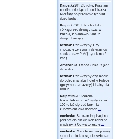
KarpatkaST
:
2,5 roku. Poszłam
po kilku miesiącach do lekarza.
Mieliśmy na przełomie tych lat
dużo bada
...
KarpatkaST
:
Tak, chodziłam z
córką przed drugą cisza, w
trakcie, z niemowlakiem i z
dwójką bawiących
...
rozmal
:
Dziewczyny, Czy
chodzicie ze swoimi dziećmi do
salek zabaw ? Mój synek ma 2
lata (
...
Amazonka
:
Osada Śnieżka jest
dla rodzin.
...
rozmal
:
Dziewczyny czy macie
do polecenia jakiś hotel w Polsce
(góry/morze/mazury) idealny dla
rodzin
...
KarpatkaST
:
Srebrna
bransoletka moze?myślę że za
100 to już się coś kupi , ja
kupowałam jako dodatek
...
merlenke
:
Szukam inspiracji na
preznet dla bliskiej koleżanki na
urodziny :) Co warto jest je
...
merlenke
:
Mam termin na połowę
sierpnia, nigdzie się nie wybieram