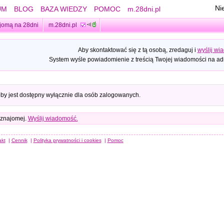
Ni
UM
BLOG
BAZA WIEDZY
POMOC
m.28dni.pl
jomą na 28dni
m.28dni.pl
Aby skontaktować się z tą osobą, zredaguj i
wyślij wi
System wyśle powiadomienie z treścią Twojej wiadomości na adr
oby jest dostępny wyłącznie dla osób zalogowanych.
 znajomej.
Wyślij wiadomość.
akt
|
Cennik
|
Polityka prywatności i cookies
|
Pomoc