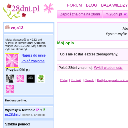
FORUM
BLOG
BAZA WIEDZY
Zaproś znajomą na 28dni
m.28dni.pl
zoja13
Aby
System wyśle 
Moja aktywność w 4622 dni:
Mój opis
0 cykli, 0 komentarzy. Ostatnia
wizyta
23.01.2020
. Mój ostatni
cykl się skończył.
Opis nie został jeszcze zredagowany.
Napisz do mnie
Poleć znajomej
Poleć 28dni znajomej.
Wyślij wiadomość.
Przyjaciółki
(5)
28dni
|
Kontakt
|
Cennik
|
Polityka prywatności i 
Kto jest on-line:
Wykresy w telefonie
m.28dni.pl
(iphone, android)
Szybka pomoc!