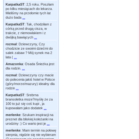
KarpatkaST
:
2,5 roku. Poszłam
po kilku miesiącach do lekarza.
Mieliśmy na przełomie tych lat
dużo bada
...
KarpatkaST
:
Tak, chodziłam z
córką przed drugą cisza, w
trakcie, z niemowlakiem i z
dwójką bawiących
...
rozmal
:
Dziewczyny, Czy
chodzicie ze swoimi dziećmi do
salek zabaw ? Mój synek ma 2
lata (
...
Amazonka
:
Osada Śnieżka jest
dla rodzin.
...
rozmal
:
Dziewczyny czy macie
do polecenia jakiś hotel w Polsce
(góry/morze/mazury) idealny dla
rodzin
...
KarpatkaST
:
Srebrna
bransoletka moze?myślę że za
100 to już się coś kupi , ja
kupowałam jako dodatek
...
merlenke
:
Szukam inspiracji na
preznet dla bliskiej koleżanki na
urodziny :) Co warto jest je
...
merlenke
:
Mam termin na połowę
sierpnia, nigdzie się nie wybieram