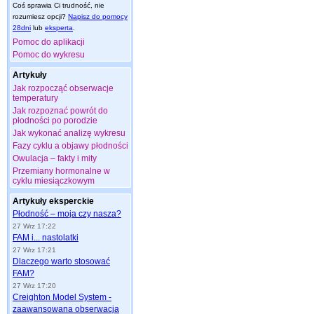
Coś sprawia Ci trudność, nie
rozumiesz opcji?
Napisz do pomocy
28dni
lub
eksperta
.
Pomoc do aplikacji
Pomoc do wykresu
Artykuły
Jak rozpocząć obserwacje
temperatury
Jak rozpoznać powrót do
płodności po porodzie
Jak wykonać analizę wykresu
Fazy cyklu a objawy płodności
Owulacja – fakty i mity
Przemiany hormonalne w
cyklu miesiączkowym
Artykuły eksperckie
Płodność – moja czy nasza?
27 Wrz 17:22
FAM i... nastolatki
27 Wrz 17:21
Dlaczego warto stosować
FAM?
27 Wrz 17:20
Creighton Model System -
zaawansowana obserwacja