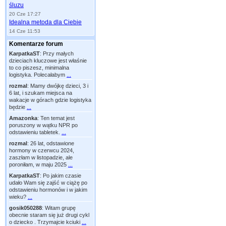
śluzu
20 Cze 17:27
Idealna metoda dla Ciebie
14 Cze 11:53
Komentarze forum
KarpatkaST
:
Przy małych
dzieciach kluczowe jest właśnie
to co piszesz, minimalna
logistyka. Polecałabym
...
rozmal
:
Mamy dwójkę dzieci, 3 i
6 lat, i szukam miejsca na
wakacje w górach gdzie logistyka
będzie
...
Amazonka
:
Ten temat jest
poruszony w wątku NPR po
odstawieniu tabletek.
...
rozmal
:
26 lat, odstawione
hormony w czerwcu 2024,
zaszłam w listopadzie, ale
poroniłam, w maju 2025
...
KarpatkaST
:
Po jakim czasie
udało Wam się zajść w ciążę po
odstawieniu hormonów i w jakim
wieku?
...
gosik050288
:
Witam grupę
obecnie staram się już drugi cykl
o dziecko . Trzymajcie kciuki
...