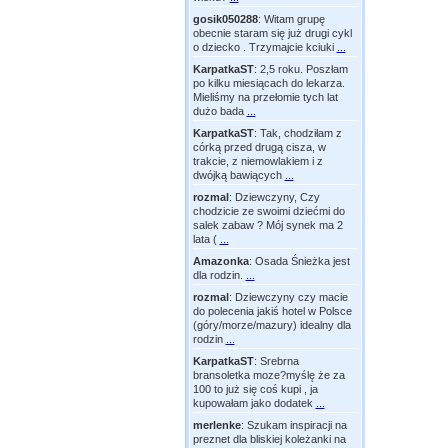
gosik050288
:
Witam grupę
obecnie staram się już drugi cykl
o dziecko . Trzymajcie kciuki
...
KarpatkaST
:
2,5 roku. Poszłam
po kilku miesiącach do lekarza.
Mieliśmy na przełomie tych lat
dużo bada
...
KarpatkaST
:
Tak, chodziłam z
córką przed drugą cisza, w
trakcie, z niemowlakiem i z
dwójką bawiących
...
rozmal
:
Dziewczyny, Czy
chodzicie ze swoimi dziećmi do
salek zabaw ? Mój synek ma 2
lata (
...
Amazonka
:
Osada Śnieżka jest
dla rodzin.
...
rozmal
:
Dziewczyny czy macie
do polecenia jakiś hotel w Polsce
(góry/morze/mazury) idealny dla
rodzin
...
KarpatkaST
:
Srebrna
bransoletka moze?myślę że za
100 to już się coś kupi , ja
kupowałam jako dodatek
...
merlenke
:
Szukam inspiracji na
preznet dla bliskiej koleżanki na