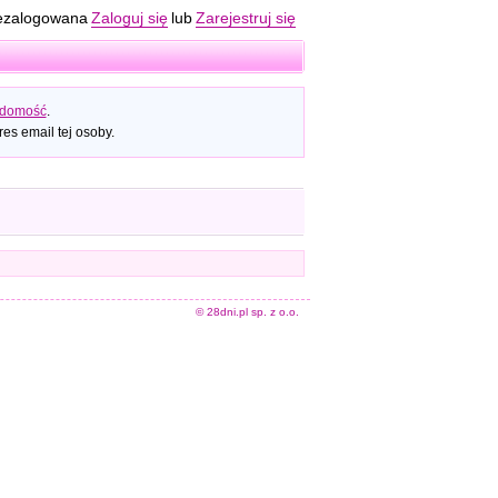
ezalogowana
Zaloguj się
lub
Zarejestruj się
adomość
.
es email tej osoby.
© 28dni.pl sp. z o.o.