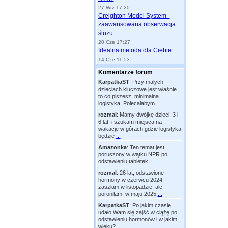
27 Wrz 17:20
Creighton Model System -
zaawansowana obserwacja
śluzu
20 Cze 17:27
Idealna metoda dla Ciebie
14 Cze 11:53
Komentarze forum
KarpatkaST
:
Przy małych
dzieciach kluczowe jest właśnie
to co piszesz, minimalna
logistyka. Polecałabym
...
rozmal
:
Mamy dwójkę dzieci, 3 i
6 lat, i szukam miejsca na
wakacje w górach gdzie logistyka
będzie
...
Amazonka
:
Ten temat jest
poruszony w wątku NPR po
odstawieniu tabletek.
...
rozmal
:
26 lat, odstawione
hormony w czerwcu 2024,
zaszłam w listopadzie, ale
poroniłam, w maju 2025
...
KarpatkaST
:
Po jakim czasie
udało Wam się zajść w ciążę po
odstawieniu hormonów i w jakim
wieku?
...