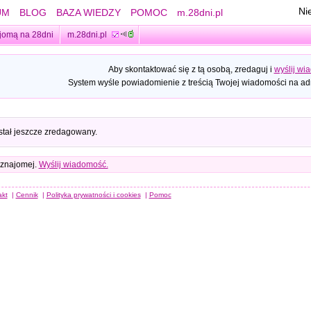
Ni
UM
BLOG
BAZA WIEDZY
POMOC
m.28dni.pl
jomą na 28dni
m.28dni.pl
Aby skontaktować się z tą osobą, zredaguj i
wyślij wi
System wyśle powiadomienie z treścią Twojej wiadomości na adr
stał jeszcze zredagowany.
 znajomej.
Wyślij wiadomość.
akt
|
Cennik
|
Polityka prywatności i cookies
|
Pomoc