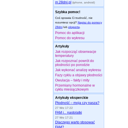
m.28dni.pl
(iphone, android)
Szybka pomoc!
Coś sprawia Ci trudność, nie
rozumiesz opcji?
Napisz do pomocy
28dni
lub
eksperta
.
Pomoc do aplikacji
Pomoc do wykresu
Artykuły
Jak rozpocząć obserwacje
temperatury
Jak rozpoznać powrót do
płodności po porodzie
Jak wykonać analizę wykresu
Fazy cyklu a objawy płodności
Owulacja – fakty i mity
Przemiany hormonalne w
cyklu miesiączkowym
Artykuły eksperckie
Płodność – moja czy nasza?
27 Wrz 17:22
FAM i... nastolatki
27 Wrz 17:21
Dlaczego warto stosować
FAM?