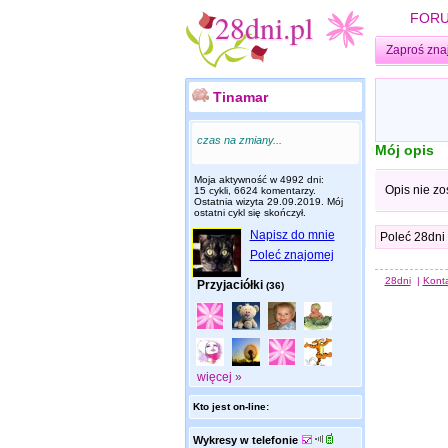
FOR
Zaproś zna
Tinamar
czas na zmiany...
Mój opis
Moja aktywność w 4992 dni:
Opis nie zo
15 cykli, 6624 komentarzy.
Ostatnia wizyta
29.09.2019
. Mój
ostatni cykl się skończył.
Napisz do mnie
Poleć 28dni
Poleć znajomej
28dni
|
Kont
Przyjaciółki
(36)
więcej »
Kto jest on-line:
Wykresy w telefonie