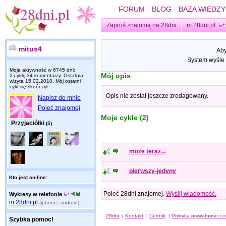
FORUM
BLOG
BAZA WIEDZY
Zaproś znajomą na 28dni
m.28dni.pl
mitus4
Aby
System wyśle 
Moja aktywność w 6745 dni:
Mój opis
2 cykli, 34 komentarzy. Ostatnia
wizyta
15.02.2010
. Mój ostatni
cykl się skończył.
Opis nie został jeszcze zredagowany.
Napisz do mnie
Poleć znajomej
Moje cykle (2)
Przyjaciółki
(5)
moze teraz...
pierwszy-jedyny
Kto jest on-line:
Poleć 28dni znajomej.
Wyślij wiadomość.
Wykresy w telefonie
m.28dni.pl
(iphone, android)
28dni
|
Kontakt
|
Cennik
|
Polityka prywatności i 
Szybka pomoc!