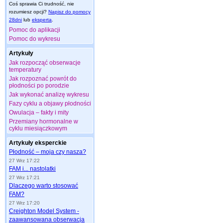
Coś sprawia Ci trudność, nie
rozumiesz opcji?
Napisz do pomocy
28dni
lub
eksperta
.
Pomoc do aplikacji
Pomoc do wykresu
Artykuły
Jak rozpocząć obserwacje
temperatury
Jak rozpoznać powrót do
płodności po porodzie
Jak wykonać analizę wykresu
Fazy cyklu a objawy płodności
Owulacja – fakty i mity
Przemiany hormonalne w
cyklu miesiączkowym
Artykuły eksperckie
Płodność – moja czy nasza?
27 Wrz 17:22
FAM i... nastolatki
27 Wrz 17:21
Dlaczego warto stosować
FAM?
27 Wrz 17:20
Creighton Model System -
zaawansowana obserwacja