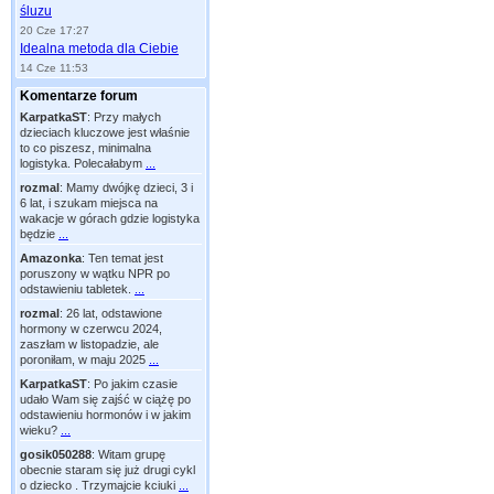
śluzu
20 Cze 17:27
Idealna metoda dla Ciebie
14 Cze 11:53
Komentarze forum
KarpatkaST
:
Przy małych
dzieciach kluczowe jest właśnie
to co piszesz, minimalna
logistyka. Polecałabym
...
rozmal
:
Mamy dwójkę dzieci, 3 i
6 lat, i szukam miejsca na
wakacje w górach gdzie logistyka
będzie
...
Amazonka
:
Ten temat jest
poruszony w wątku NPR po
odstawieniu tabletek.
...
rozmal
:
26 lat, odstawione
hormony w czerwcu 2024,
zaszłam w listopadzie, ale
poroniłam, w maju 2025
...
KarpatkaST
:
Po jakim czasie
udało Wam się zajść w ciążę po
odstawieniu hormonów i w jakim
wieku?
...
gosik050288
:
Witam grupę
obecnie staram się już drugi cykl
o dziecko . Trzymajcie kciuki
...