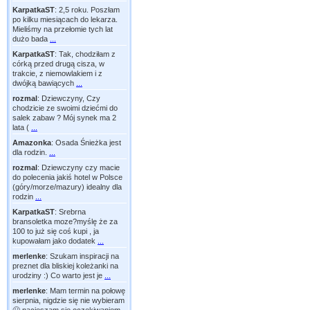
KarpatkaST
:
2,5 roku. Poszłam
po kilku miesiącach do lekarza.
Mieliśmy na przełomie tych lat
dużo bada
...
KarpatkaST
:
Tak, chodziłam z
córką przed drugą cisza, w
trakcie, z niemowlakiem i z
dwójką bawiących
...
rozmal
:
Dziewczyny, Czy
chodzicie ze swoimi dziećmi do
salek zabaw ? Mój synek ma 2
lata (
...
Amazonka
:
Osada Śnieżka jest
dla rodzin.
...
rozmal
:
Dziewczyny czy macie
do polecenia jakiś hotel w Polsce
(góry/morze/mazury) idealny dla
rodzin
...
KarpatkaST
:
Srebrna
bransoletka moze?myślę że za
100 to już się coś kupi , ja
kupowałam jako dodatek
...
merlenke
:
Szukam inspiracji na
preznet dla bliskiej koleżanki na
urodziny :) Co warto jest je
...
merlenke
:
Mam termin na połowę
sierpnia, nigdzie się nie wybieram