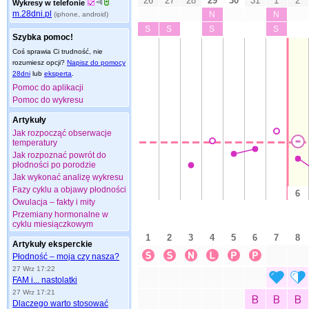
Wykresy w telefonie
m.28dni.pl
(iphone, android)
Szybka pomoc!
Coś sprawia Ci trudność, nie
rozumiesz opcji?
Napisz do pomocy
28dni
lub
eksperta
.
Pomoc do aplikacji
Pomoc do wykresu
Artykuły
Jak rozpocząć obserwacje
temperatury
Jak rozpoznać powrót do
płodności po porodzie
Jak wykonać analizę wykresu
Fazy cyklu a objawy płodności
Owulacja – fakty i mity
Przemiany hormonalne w
cyklu miesiączkowym
Artykuły eksperckie
Płodność – moja czy nasza?
27 Wrz 17:22
FAM i... nastolatki
27 Wrz 17:21
Dlaczego warto stosować