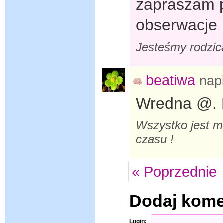
zapraszam p
obserwacje 
Jesteśmy rodzic
beatiwa
nap
Wredna @. P
Wszystko jest m
czasu !
« Poprzednie
Dodaj kom
Login: