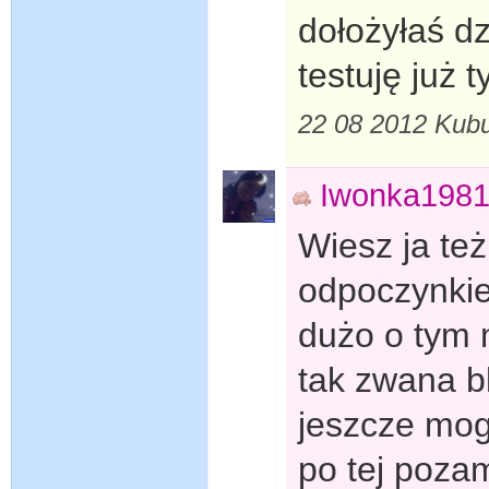
dołożyłaś dz
testuję już
22 08 2012 Kubu
Iwonka198
Wiesz ja te
odpoczynkie
dużo o tym m
tak zwana b
jeszcze mog
po tej poza