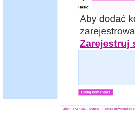
Hasło:
Aby dodać k
zarejestrow
Zarejestruj 
28dni
|
Kontakt
|
Cennik
|
Polityka prywatności i 