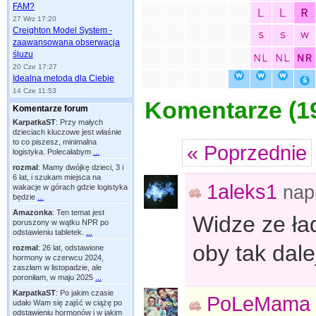
FAM?
27 Wrz 17:20
Creighton Model System -
zaawansowana obserwacja
śluzu
20 Cze 17:27
Idealna metoda dla Ciebie
14 Cze 11:53
Komentarze (
1
Komentarze forum
KarpatkaST
:
Przy małych
dzieciach kluczowe jest właśnie
to co piszesz, minimalna
« Poprzednie
logistyka. Polecałabym
...
rozmal
:
Mamy dwójkę dzieci, 3 i
6 lat, i szukam miejsca na
1aleks1
nap
wakacje w górach gdzie logistyka
będzie
...
Amazonka
:
Ten temat jest
Widze ze ła
poruszony w wątku NPR po
odstawieniu tabletek.
...
oby tak dalej
rozmal
:
26 lat, odstawione
hormony w czerwcu 2024,
zaszłam w listopadzie, ale
poroniłam, w maju 2025
...
KarpatkaST
:
Po jakim czasie
PoLeMama
udało Wam się zajść w ciążę po
odstawieniu hormonów i w jakim