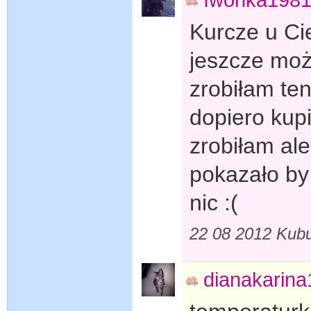
Kurcze u Ci
jeszcze może
zrobiłam ten
dopiero kupi
zrobiłam ale
pokazało by
nic :(
22 08 2012 Kubu
dianakarin