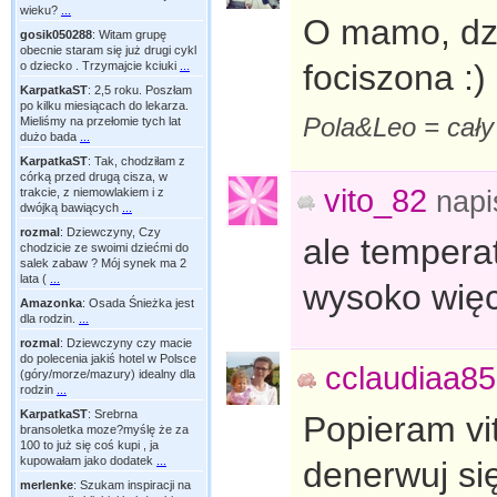
wieku?
...
O mamo, dzi
gosik050288
:
Witam grupę
obecnie staram się już drugi cykl
fociszona :)
o dziecko . Trzymajcie kciuki
...
KarpatkaST
:
2,5 roku. Poszłam
po kilku miesiącach do lekarza.
Pola&Leo = cały
Mieliśmy na przełomie tych lat
dużo bada
...
KarpatkaST
:
Tak, chodziłam z
córką przed drugą cisza, w
vito_82
trakcie, z niemowlakiem i z
napi
dwójką bawiących
...
rozmal
:
Dziewczyny, Czy
ale tempera
chodzicie ze swoimi dziećmi do
salek zabaw ? Mój synek ma 2
lata (
...
wysoko więc
Amazonka
:
Osada Śnieżka jest
dla rodzin.
...
rozmal
:
Dziewczyny czy macie
do polecenia jakiś hotel w Polsce
cclaudiaa85
(góry/morze/mazury) idealny dla
rodzin
...
KarpatkaST
:
Srebrna
Popieram vi
bransoletka moze?myślę że za
100 to już się coś kupi , ja
kupowałam jako dodatek
...
denerwuj się
merlenke
:
Szukam inspiracji na