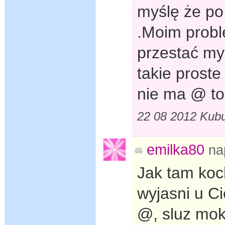
myślę że po
.Moim probl
przestać myś
takie prost
nie ma @ to
22 08 2012 Kubu
emilka80
na
Jak tam koc
wyjasni u C
@, sluz mok