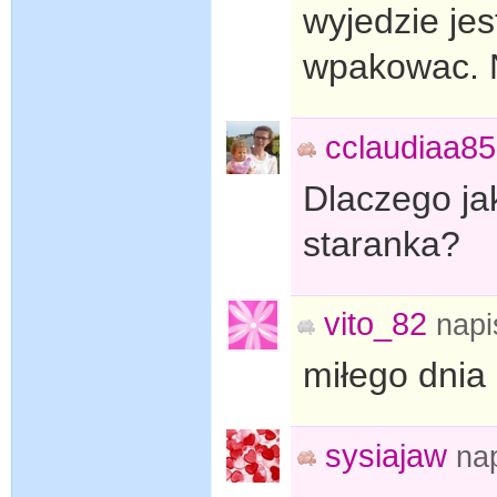
wyjedzie jes
wpakowac. 
cclaudiaa85
Dlaczego jak
staranka?
vito_82
napi
miłego dnia 
sysiajaw
na