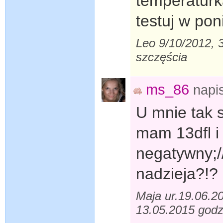
temperaturk
testuj w pon
Leo 9/10/2012, 
szczęścia
ms_86
napi
U mnie tak 
mam 13dfl i
negatywny;//
nadzieja?!?
Maja ur.19.06.20
13.05.2015 godz