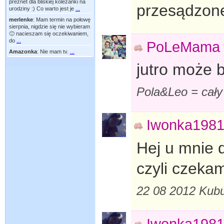
preznet dla bliskiej koleżanki na
przesądzon
urodziny :) Co warto jest je
...
merlenke
:
Mam termin na połowę
sierpnia, nigdzie się nie wybieram
🙂 nacieszam się oczekiwaniem,
do
...
PoLeMama
Amazonka
:
Nie mam tv.
...
jutro może 
Pola&Leo = cały
Iwonka198
Hej u mnie d
czyli czeka
22 08 2012 Kubu
Iwonka198