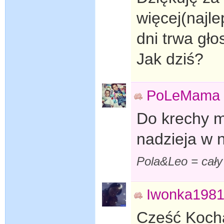
więcej(najle
dni trwa gł
Jak dziś?
PoLeMama
Do krechy ma
nadzieja w
Pola&Leo = cały
Iwonka198
Cześć Kocha