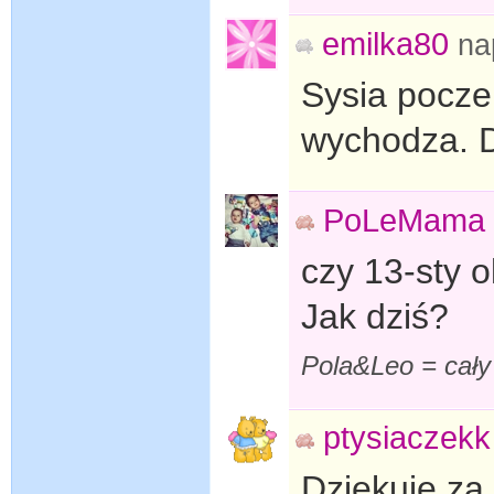
emilka80
na
Sysia pocze
wychodza. D
PoLeMama
czy 13-sty 
Jak dziś?
Pola&Leo = cały
ptysiaczekk
Dziękuję za 