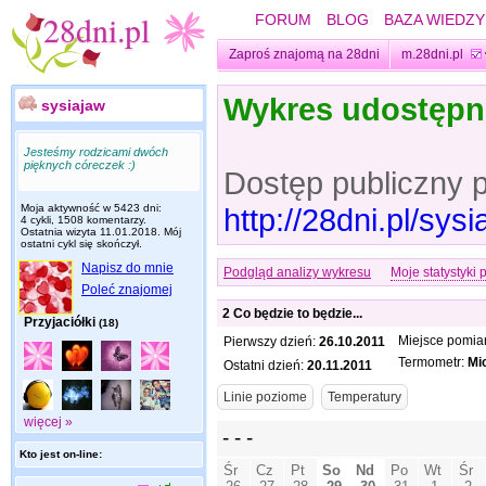
FORUM
BLOG
BAZA WIEDZY
Zaproś znajomą na 28dni
m.28dni.pl
Wykres udostęp
sysiajaw
Jesteśmy rodzicami dwóch
pięknych córeczek :)
Dostęp publiczny 
Moja aktywność w 5423 dni:
http://28dni.pl/sy
4 cykli, 1508 komentarzy.
Ostatnia wizyta
11.01.2018
. Mój
ostatni cykl się skończył.
Napisz do mnie
Podgląd analizy wykresu
Moje statystyki 
Poleć znajomej
2 Co będzie to będzie...
Przyjaciółki
(18)
Miejsce pomia
Pierwszy dzień:
26.10.2011
Termometr:
Mi
Ostatni dzień:
20.11.2011
więcej »
Kto jest on-line: