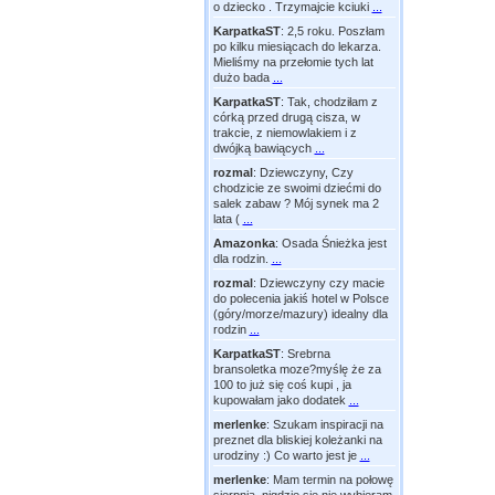
o dziecko . Trzymajcie kciuki
...
KarpatkaST
:
2,5 roku. Poszłam
po kilku miesiącach do lekarza.
Mieliśmy na przełomie tych lat
dużo bada
...
KarpatkaST
:
Tak, chodziłam z
córką przed drugą cisza, w
trakcie, z niemowlakiem i z
dwójką bawiących
...
rozmal
:
Dziewczyny, Czy
chodzicie ze swoimi dziećmi do
salek zabaw ? Mój synek ma 2
lata (
...
Amazonka
:
Osada Śnieżka jest
dla rodzin.
...
rozmal
:
Dziewczyny czy macie
do polecenia jakiś hotel w Polsce
(góry/morze/mazury) idealny dla
rodzin
...
KarpatkaST
:
Srebrna
bransoletka moze?myślę że za
100 to już się coś kupi , ja
kupowałam jako dodatek
...
merlenke
:
Szukam inspiracji na
preznet dla bliskiej koleżanki na
urodziny :) Co warto jest je
...
merlenke
:
Mam termin na połowę