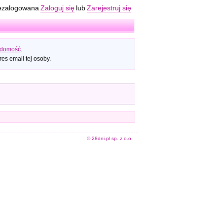
ezalogowana
Zaloguj się
lub
Zarejestruj się
adomość
.
es email tej osoby.
© 28dni.pl sp. z o.o.