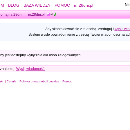
Ni
UM
BLOG
BAZA WIEDZY
POMOC
m.28dni.pl
jomą na 28dni
m.28dni.pl
Aby skontaktować się z tą osobą, zredaguj i
wyślij wi
System wyśle powiadomienie z treścią Twojej wiadomości na adr
oby jest dostępny wyłącznie dla osób zalogowanych.
 znajomej.
Wyślij wiadomość.
akt
|
Cennik
|
Polityka prywatności i cookies
|
Pomoc