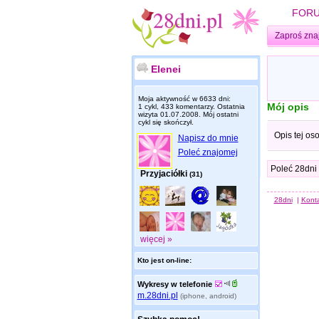
FOR
Zaproś zna
Elenei
Moja aktywność w 6633 dni:
Mój opis
1 cykl, 433 komentarzy. Ostatnia
wizyta
01.07.2008
. Mój ostatni
cykl się skończył.
Opis tej os
Napisz do mnie
Poleć znajomej
Poleć 28dni
Przyjaciółki
(31)
28dni
|
Kont
więcej »
Kto jest on-line:
Wykresy w telefonie
m.28dni.pl
(iphone, android)