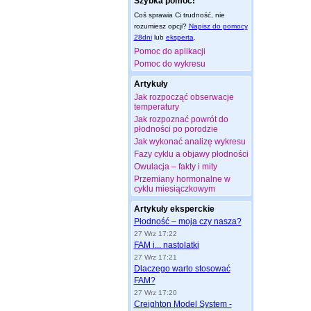
Szybka pomoc!
Coś sprawia Ci trudność, nie
rozumiesz opcji?
Napisz do pomocy
28dni
lub
eksperta
.
Pomoc do aplikacji
Pomoc do wykresu
Artykuły
Jak rozpocząć obserwacje
temperatury
Jak rozpoznać powrót do
płodności po porodzie
Jak wykonać analizę wykresu
Fazy cyklu a objawy płodności
Owulacja – fakty i mity
Przemiany hormonalne w
cyklu miesiączkowym
Artykuły eksperckie
Płodność – moja czy nasza?
27 Wrz 17:22
FAM i... nastolatki
27 Wrz 17:21
Dlaczego warto stosować
FAM?
27 Wrz 17:20
Creighton Model System -