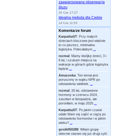
zaawansowana obserwacja
śluzu
20 Cze 17:27
Idealna metoda dla Ciebie
14 Cze 11:53
Komentarze forum
KarpatkaST
:
Przy małych
dzieciach kluczowe jest właśnie
to co piszesz, minimalna
logistyka. Polecałabym
...
rozmal
:
Mamy dwójkę dzieci, 3 i
6 lat, i szukam miejsca na
wakacje w górach gdzie logistyka
będzie
...
Amazonka
:
Ten temat jest
poruszony w wątku NPR po
odstawieniu tabletek.
...
rozmal
:
26 lat, odstawione
hormony w czerwcu 2024,
zaszłam w listopadzie, ale
poroniłam, w maju 2025
...
KarpatkaST
:
Po jakim czasie
udało Wam się zajść w ciążę po
odstawieniu hormonów i w jakim
wieku?
...
gosik050288
:
Witam grupę
obecnie staram się już drugi cykl