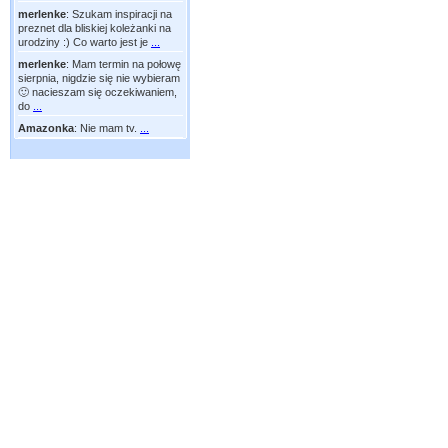
merlenke
:
Szukam inspiracji na
preznet dla bliskiej koleżanki na
urodziny :) Co warto jest je
...
merlenke
:
Mam termin na połowę
sierpnia, nigdzie się nie wybieram
🙂 nacieszam się oczekiwaniem,
do
...
Amazonka
:
Nie mam tv.
...