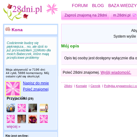
FORUM
BLOG
BAZA WIEDZY
Zaproś znajomą na 28dni
m.28dni.pl
Kona
Aby
System wyśle 
Codziennie budzę się
Mój opis
piękniejsza... no, ale dziś to
już przesadziłam ;)))Motto dla
moich Babeczek, które mają
przejściowe problemy
Opis tej osoby jest dostępny wyłącznie dla
Moja aktywność w 7196 dni:
Poleć 28dni znajomej.
Wyślij wiadomość.
44 cykli, 5886 komentarzy. Mój
ostatni cykl się skończył.
Napisz do mnie
28dni
|
Kontakt
|
Cennik
|
Polityka prywatności i 
Poleć znajomej
Przyjaciółki
(29)
więcej »
Kto jest on-line: