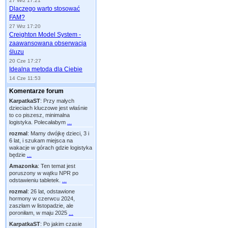
27 Wrz 17:21
Dlaczego warto stosować
FAM?
27 Wrz 17:20
Creighton Model System -
zaawansowana obserwacja
śluzu
20 Cze 17:27
Idealna metoda dla Ciebie
14 Cze 11:53
Komentarze forum
KarpatkaST
:
Przy małych
dzieciach kluczowe jest właśnie
to co piszesz, minimalna
logistyka. Polecałabym
...
rozmal
:
Mamy dwójkę dzieci, 3 i
6 lat, i szukam miejsca na
wakacje w górach gdzie logistyka
będzie
...
Amazonka
:
Ten temat jest
poruszony w wątku NPR po
odstawieniu tabletek.
...
rozmal
:
26 lat, odstawione
hormony w czerwcu 2024,
zaszłam w listopadzie, ale
poroniłam, w maju 2025
...
KarpatkaST
:
Po jakim czasie