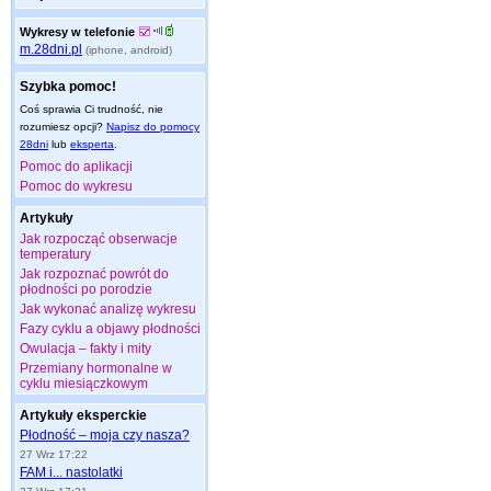
Wykresy w telefonie
m.28dni.pl
(iphone, android)
Szybka pomoc!
Coś sprawia Ci trudność, nie
rozumiesz opcji?
Napisz do pomocy
28dni
lub
eksperta
.
Pomoc do aplikacji
Pomoc do wykresu
Artykuły
Jak rozpocząć obserwacje
temperatury
Jak rozpoznać powrót do
płodności po porodzie
Jak wykonać analizę wykresu
Fazy cyklu a objawy płodności
Owulacja – fakty i mity
Przemiany hormonalne w
cyklu miesiączkowym
Artykuły eksperckie
Płodność – moja czy nasza?
27 Wrz 17:22
FAM i... nastolatki