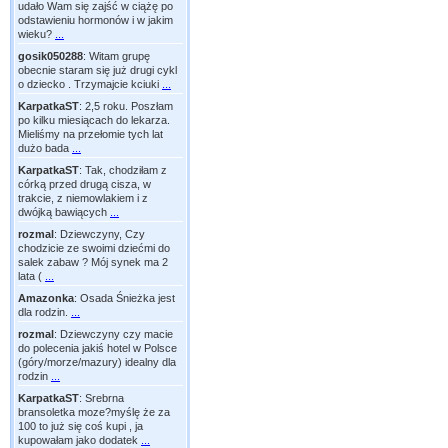
udało Wam się zajść w ciążę po
odstawieniu hormonów i w jakim
wieku?
...
gosik050288
:
Witam grupę
obecnie staram się już drugi cykl
o dziecko . Trzymajcie kciuki
...
KarpatkaST
:
2,5 roku. Poszłam
po kilku miesiącach do lekarza.
Mieliśmy na przełomie tych lat
dużo bada
...
KarpatkaST
:
Tak, chodziłam z
córką przed drugą cisza, w
trakcie, z niemowlakiem i z
dwójką bawiących
...
rozmal
:
Dziewczyny, Czy
chodzicie ze swoimi dziećmi do
salek zabaw ? Mój synek ma 2
lata (
...
Amazonka
:
Osada Śnieżka jest
dla rodzin.
...
rozmal
:
Dziewczyny czy macie
do polecenia jakiś hotel w Polsce
(góry/morze/mazury) idealny dla
rodzin
...
KarpatkaST
:
Srebrna
bransoletka moze?myślę że za
100 to już się coś kupi , ja
kupowałam jako dodatek
...