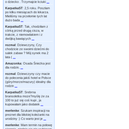
o dziecko . Trzymajcie kciuki
...
KarpatkaST
:
2,5 roku. Poszłam
po kilku miesiącach do lekarza.
Mieliśmy na przełomie tych lat
dużo bada
...
KarpatkaST
:
Tak, chodziłam z
córką przed drugą cisza, w
trakcie, z niemowlakiem i z
dwójką bawiących
...
rozmal
:
Dziewczyny, Czy
chodzicie ze swoimi dziećmi do
salek zabaw ? Mój synek ma 2
lata (
...
Amazonka
:
Osada Śnieżka jest
dla rodzin.
...
rozmal
:
Dziewczyny czy macie
do polecenia jakiś hotel w Polsce
(góry/morze/mazury) idealny dla
rodzin
...
KarpatkaST
:
Srebrna
bransoletka moze?myślę że za
100 to już się coś kupi , ja
kupowałam jako dodatek
...
merlenke
:
Szukam inspiracji na
preznet dla bliskiej koleżanki na
urodziny :) Co warto jest je
...
merlenke
:
Mam termin na połowę