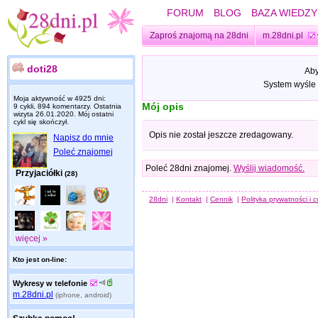
FORUM
BLOG
BAZA WIEDZY
Zaproś znajomą na 28dni
m.28dni.pl
doti28
Aby
System wyśle 
Moja aktywność w 4925 dni:
Mój opis
9 cykli, 894 komentarzy. Ostatnia
wizyta
26.01.2020
. Mój ostatni
cykl się skończył.
Opis nie został jeszcze zredagowany.
Napisz do mnie
Poleć znajomej
Poleć 28dni znajomej.
Wyślij wiadomość.
Przyjaciółki
(28)
28dni
|
Kontakt
|
Cennik
|
Polityka prywatności i 
więcej »
Kto jest on-line:
Wykresy w telefonie
m.28dni.pl
(iphone, android)