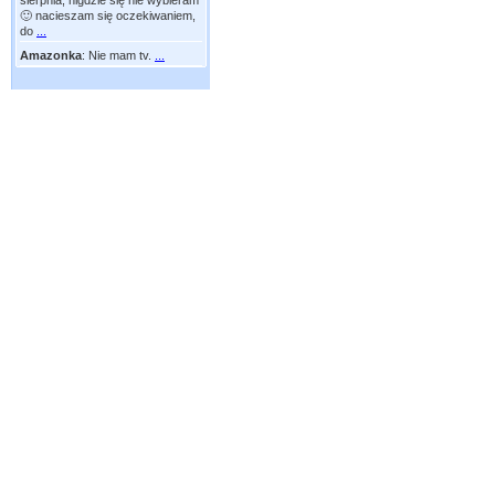
sierpnia, nigdzie się nie wybieram
🙂 nacieszam się oczekiwaniem,
do
...
Amazonka
:
Nie mam tv.
...