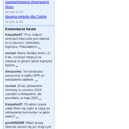
zaawansowana obserwacja
śluzu
20 Cze 17:27
Idealna metoda dla Ciebie
14 Cze 11:53
Komentarze forum
KarpatkaST
:
Przy małych
dzieciach kluczowe jest właśnie
to co piszesz, minimalna
logistyka. Polecałabym
...
rozmal
:
Mamy dwójkę dzieci, 3 i
6 lat, i szukam miejsca na
wakacje w górach gdzie logistyka
będzie
...
Amazonka
:
Ten temat jest
poruszony w wątku NPR po
odstawieniu tabletek.
...
rozmal
:
26 lat, odstawione
hormony w czerwcu 2024,
zaszłam w listopadzie, ale
poroniłam, w maju 2025
...
KarpatkaST
:
Po jakim czasie
udało Wam się zajść w ciążę po
odstawieniu hormonów i w jakim
wieku?
...
gosik050288
:
Witam grupę
obecnie staram się już drugi cykl