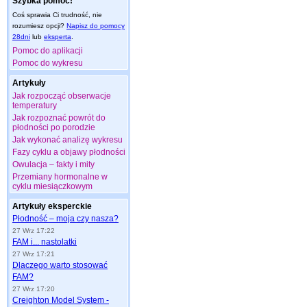
Szybka pomoc!
Coś sprawia Ci trudność, nie
rozumiesz opcji?
Napisz do pomocy
28dni
lub
eksperta
.
Pomoc do aplikacji
Pomoc do wykresu
Artykuły
Jak rozpocząć obserwacje
temperatury
Jak rozpoznać powrót do
płodności po porodzie
Jak wykonać analizę wykresu
Fazy cyklu a objawy płodności
Owulacja – fakty i mity
Przemiany hormonalne w
cyklu miesiączkowym
Artykuły eksperckie
Płodność – moja czy nasza?
27 Wrz 17:22
FAM i... nastolatki
27 Wrz 17:21
Dlaczego warto stosować
FAM?
27 Wrz 17:20
Creighton Model System -