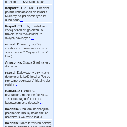
o dziecko . Trzymajcie kciuki
...
KarpatkaST
:
2,5 roku. Poszłam
po kilku miesiącach do lekarza.
Mieliśmy na przełomie tych lat
dużo bada
...
KarpatkaST
:
Tak, chodziłam z
córką przed drugą cisza, w
trakcie, z niemowlakiem i z
dwójką bawiących
...
rozmal
:
Dziewczyny, Czy
chodzicie ze swoimi dziećmi do
salek zabaw ? Mój synek ma 2
lata (
...
Amazonka
:
Osada Śnieżka jest
dla rodzin.
...
rozmal
:
Dziewczyny czy macie
do polecenia jakiś hotel w Polsce
(góry/morze/mazury) idealny dla
rodzin
...
KarpatkaST
:
Srebrna
bransoletka moze?myślę że za
100 to już się coś kupi , ja
kupowałam jako dodatek
...
merlenke
:
Szukam inspiracji na
preznet dla bliskiej koleżanki na
urodziny :) Co warto jest je
...
merlenke
:
Mam termin na połowę