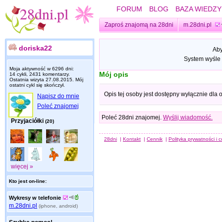
FORUM
BLOG
BAZA WIEDZY
Zaproś znajomą na 28dni
m.28dni.pl
doriska22
Aby
System wyśle 
Moja aktywność w 6296 dni:
Mój opis
14 cykli, 2431 komentarzy.
Ostatnia wizyta
27.08.2015
. Mój
ostatni cykl się skończył.
Opis tej osoby jest dostępny wyłącznie dla
Napisz do mnie
Poleć znajomej
Poleć 28dni znajomej.
Wyślij wiadomość.
Przyjaciółki
(20)
28dni
|
Kontakt
|
Cennik
|
Polityka prywatności i 
więcej »
Kto jest on-line:
Wykresy w telefonie
m.28dni.pl
(iphone, android)