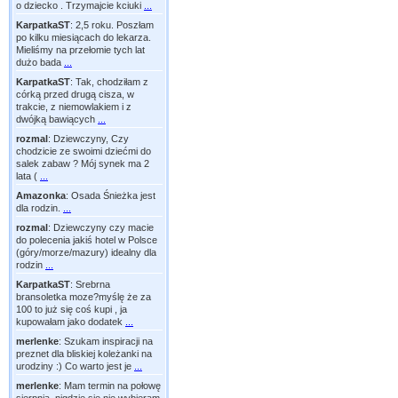
o dziecko . Trzymajcie kciuki
...
KarpatkaST
:
2,5 roku. Poszłam
po kilku miesiącach do lekarza.
Mieliśmy na przełomie tych lat
dużo bada
...
KarpatkaST
:
Tak, chodziłam z
córką przed drugą cisza, w
trakcie, z niemowlakiem i z
dwójką bawiących
...
rozmal
:
Dziewczyny, Czy
chodzicie ze swoimi dziećmi do
salek zabaw ? Mój synek ma 2
lata (
...
Amazonka
:
Osada Śnieżka jest
dla rodzin.
...
rozmal
:
Dziewczyny czy macie
do polecenia jakiś hotel w Polsce
(góry/morze/mazury) idealny dla
rodzin
...
KarpatkaST
:
Srebrna
bransoletka moze?myślę że za
100 to już się coś kupi , ja
kupowałam jako dodatek
...
merlenke
:
Szukam inspiracji na
preznet dla bliskiej koleżanki na
urodziny :) Co warto jest je
...
merlenke
:
Mam termin na połowę