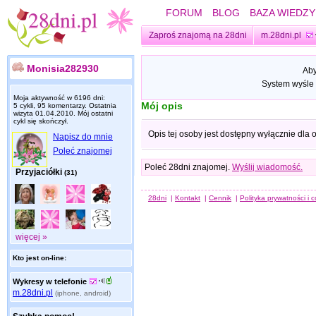
FORUM
BLOG
BAZA WIEDZY
Zaproś znajomą na 28dni
m.28dni.pl
Monisia282930
Aby
System wyśle 
Moja aktywność w 6196 dni:
Mój opis
5 cykli, 95 komentarzy. Ostatnia
wizyta
01.04.2010
. Mój ostatni
cykl się skończył.
Opis tej osoby jest dostępny wyłącznie dla
Napisz do mnie
Poleć znajomej
Poleć 28dni znajomej.
Wyślij wiadomość.
Przyjaciółki
(31)
28dni
|
Kontakt
|
Cennik
|
Polityka prywatności i 
więcej »
Kto jest on-line:
Wykresy w telefonie
m.28dni.pl
(iphone, android)