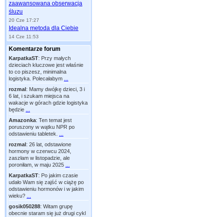
zaawansowana obserwacja
śluzu
20 Cze 17:27
Idealna metoda dla Ciebie
14 Cze 11:53
Komentarze forum
KarpatkaST
:
Przy małych
dzieciach kluczowe jest właśnie
to co piszesz, minimalna
logistyka. Polecałabym
...
rozmal
:
Mamy dwójkę dzieci, 3 i
6 lat, i szukam miejsca na
wakacje w górach gdzie logistyka
będzie
...
Amazonka
:
Ten temat jest
poruszony w wątku NPR po
odstawieniu tabletek.
...
rozmal
:
26 lat, odstawione
hormony w czerwcu 2024,
zaszłam w listopadzie, ale
poroniłam, w maju 2025
...
KarpatkaST
:
Po jakim czasie
udało Wam się zajść w ciążę po
odstawieniu hormonów i w jakim
wieku?
...
gosik050288
:
Witam grupę
obecnie staram się już drugi cykl