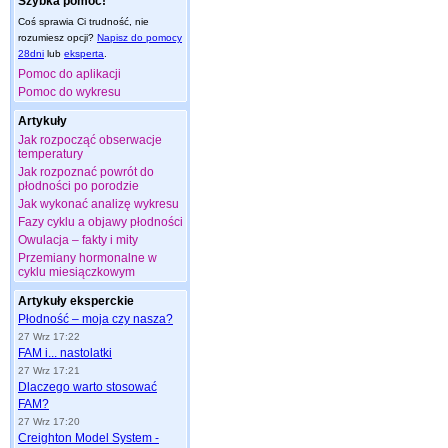
Szybka pomoc!
Coś sprawia Ci trudność, nie
rozumiesz opcji?
Napisz do pomocy
28dni
lub
eksperta
.
Pomoc do aplikacji
Pomoc do wykresu
Artykuły
Jak rozpocząć obserwacje
temperatury
Jak rozpoznać powrót do
płodności po porodzie
Jak wykonać analizę wykresu
Fazy cyklu a objawy płodności
Owulacja – fakty i mity
Przemiany hormonalne w
cyklu miesiączkowym
Artykuły eksperckie
Płodność – moja czy nasza?
27 Wrz 17:22
FAM i... nastolatki
27 Wrz 17:21
Dlaczego warto stosować
FAM?
27 Wrz 17:20
Creighton Model System -