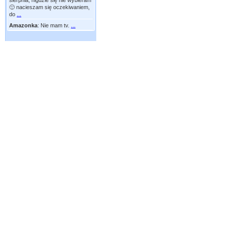
sierpnia, nigdzie się nie wybieram
🙂 nacieszam się oczekiwaniem,
do
...
Amazonka
:
Nie mam tv.
...