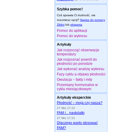
Szybka pomoc!
Coś sprawia Ci trudność, nie
rozumiesz opcji?
Napisz do pomocy
28dni
lub
eksperta
.
Pomoc do aplikacji
Pomoc do wykresu
Artykuły
Jak rozpocząć obserwacje
temperatury
Jak rozpoznać powrót do
płodności po porodzie
Jak wykonać analizę wykresu
Fazy cyklu a objawy płodności
Owulacja – fakty i mity
Przemiany hormonalne w
cyklu miesiączkowym
Artykuły eksperckie
Płodność – moja czy nasza?
27 Wrz 17:22
FAM i... nastolatki
27 Wrz 17:21
Dlaczego warto stosować
FAM?