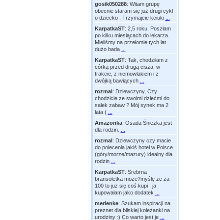
gosik050288
:
Witam grupę
obecnie staram się już drugi cykl
o dziecko . Trzymajcie kciuki
...
KarpatkaST
:
2,5 roku. Poszłam
po kilku miesiącach do lekarza.
Mieliśmy na przełomie tych lat
dużo bada
...
KarpatkaST
:
Tak, chodziłam z
córką przed drugą cisza, w
trakcie, z niemowlakiem i z
dwójką bawiących
...
rozmal
:
Dziewczyny, Czy
chodzicie ze swoimi dziećmi do
salek zabaw ? Mój synek ma 2
lata (
...
Amazonka
:
Osada Śnieżka jest
dla rodzin.
...
rozmal
:
Dziewczyny czy macie
do polecenia jakiś hotel w Polsce
(góry/morze/mazury) idealny dla
rodzin
...
KarpatkaST
:
Srebrna
bransoletka moze?myślę że za
100 to już się coś kupi , ja
kupowałam jako dodatek
...
merlenke
:
Szukam inspiracji na
preznet dla bliskiej koleżanki na
urodziny :) Co warto jest je
...