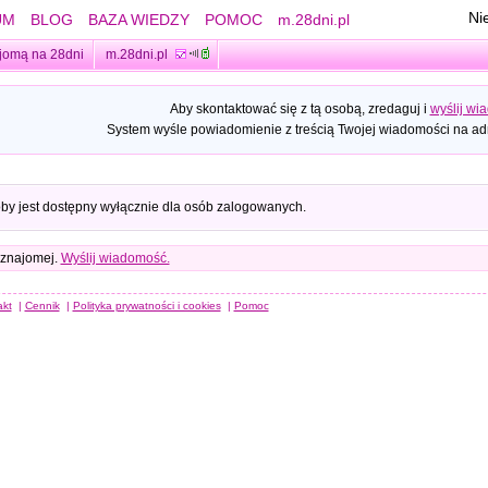
Ni
UM
BLOG
BAZA WIEDZY
POMOC
m.28dni.pl
jomą na 28dni
m.28dni.pl
Aby skontaktować się z tą osobą, zredaguj i
wyślij wi
System wyśle powiadomienie z treścią Twojej wiadomości na adr
oby jest dostępny wyłącznie dla osób zalogowanych.
 znajomej.
Wyślij wiadomość.
akt
|
Cennik
|
Polityka prywatności i cookies
|
Pomoc