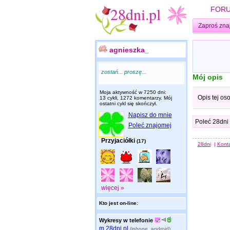
FOR
Zaproś zna
agnieszka_
zostań... proszę...
Mój opis
Moja aktywność w 7250 dni:
Opis tej os
13 cykli, 1272 komentarzy. Mój
ostatni cykl się skończył.
Napisz do mnie
Poleć 28dni
Poleć znajomej
Przyjaciółki
(17)
28dni
|
Kont
więcej »
Kto jest on-line:
Wykresy w telefonie
m.28dni.pl
(iphone, android)