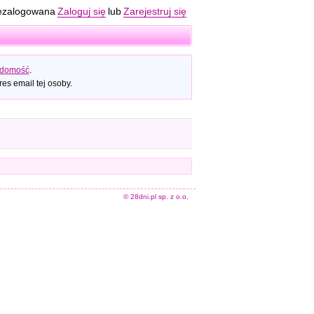
ezalogowana
Zaloguj się
lub
Zarejestruj się
adomość
.
es email tej osoby.
© 28dni.pl sp. z o.o.