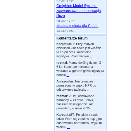
27 Wrz 17:20
Creighton Model System -
zaawansowana obserwacja
śluzu
20 Cze 17:27
Idealna metoda dla Ciebie
14 Cze 11:53
Komentarze forum
KarpatkaST
:
Przy małych
dzieciach kluczowe jest właśnie
to co piszesz, minimalna
logistyka. Polecałabym
...
rozmal
:
Mamy dwójkę dzieci, 3 i
6 lat, i szukam miejsca na
wakacje w górach gdzie logistyka
będzie
...
Amazonka
:
Ten temat jest
poruszony w wątku NPR po
odstawieniu tabletek.
...
rozmal
:
26 lat, odstawione
hormony w czerwcu 2024,
zaszłam w listopadzie, ale
poroniłam, w maju 2025
...
KarpatkaST
:
Po jakim czasie
udało Wam się zajść w ciążę po
odstawieniu hormonów i w jakim
wieku?
...