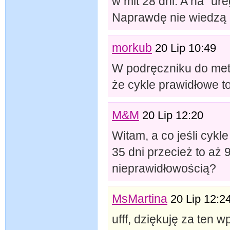
w mit 28 dni. A na "ure
Naprawdę nie wiedzą 
morkub
20 Lip 10:49
W podręczniku do met
że cykle prawidłowe to
M&M
20 Lip 12:20
Witam, a co jeśli cykl
35 dni przecież to aż 9
nieprawidłowością?
MsMartina
20 Lip 12:2
ufff, dziękuję za ten w