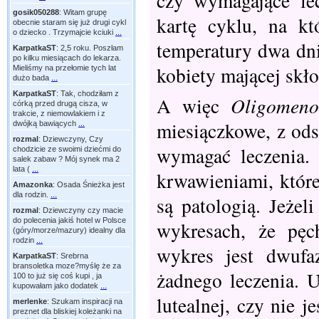
czy wymagające le
gosik050288
:
Witam grupę
kartę cyklu, na k
obecnie staram się już drugi cykl
o dziecko . Trzymajcie kciuki
...
temperatury dwa dni
KarpatkaST
:
2,5 roku. Poszłam
po kilku miesiącach do lekarza.
kobiety mającej skło
Mieliśmy na przełomie tych lat
dużo bada
...
KarpatkaST
:
Tak, chodziłam z
A więc
Oligomeno
córką przed drugą cisza, w
trakcie, z niemowlakiem i z
miesiączkowe, z ods
dwójką bawiących
...
rozmal
:
Dziewczyny, Czy
wymagać leczenia.
chodzicie ze swoimi dziećmi do
salek zabaw ? Mój synek ma 2
lata (
...
krwawieniami, które
Amazonka
:
Osada Śnieżka jest
dla rodzin.
...
są patologią. Jeżel
rozmal
:
Dziewczyny czy macie
do polecenia jakiś hotel w Polsce
wykresach, że pęc
(góry/morze/mazury) idealny dla
rodzin
...
wykres jest dwufa
KarpatkaST
:
Srebrna
bransoletka moze?myślę że za
żadnego leczenia. U
100 to już się coś kupi , ja
kupowałam jako dodatek
...
lutealnej, czy nie 
merlenke
:
Szukam inspiracji na
preznet dla bliskiej koleżanki na