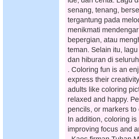
ide, dan cerita. Lagu
senang, tenang, bers
tergantung pada melod
menikmati mendengarka
bepergian, atau meng
teman. Selain itu, lag
dan hiburan di seluru
. Coloring fun is an en
express their creativi
adults like coloring p
relaxed and happy. Pe
pencils, or markers to 
In addition, coloring i
improving focus and art