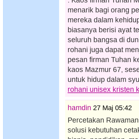
. Kaos firman Tuhan M
menarik bagi orang p
mereka dalam kehidupa
biasanya berisi ayat 
seluruh bangsa di dun
rohani juga dapat me
pesan firman Tuhan k
kaos Mazmur 67, sese
untuk hidup dalam sy
rohani unisex kristen 
hamdin
27 Maj 05:42
Percetakan Rawamangu
solusi kebutuhan ceta