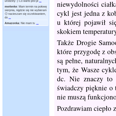
niewydolności ciałk
urodziny :) Co warto jest je
...
merlenke
:
Mam termin na połowę
cykl jest jedna z ko
sierpnia, nigdzie się nie wybieram
🙂 nacieszam się oczekiwaniem,
do
...
u której pojawił s
Amazonka
:
Nie mam tv.
...
skokiem temperatury 
Także Drogie Samoo
które przygodę z ob
są pełne, naturalnyc
tym, że Wasze cykl
dc. Nie znaczy to 
świadczy pięknie o 
nie muszą funkcjon
Pozdrawiam ciepło ze