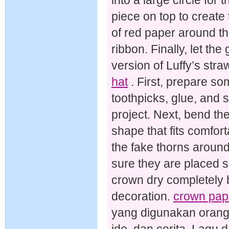
into a large circle for
piece on top to create
of red paper around th
ribbon. Finally, let th
version of Luffy’s stra
hat
. First, prepare so
toothpicks, glue, and 
project. Next, bend the
shape that fits comfor
the fake thorns aroun
sure they are placed se
crown dry completely 
decoration.
crown pape
yang digunakan orang