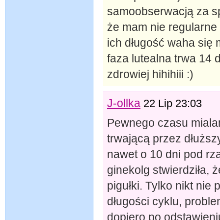
samoobserwacją za sp
że mam nie regularne 
ich długość waha się 
faza lutealna trwa 14 d
zdrowiej hihihiii :)
J-ollka
22 Lip 23:03
Pewnego czasu mialam
trwającą przez dłuższ
nawet o 10 dni pod rz
ginekolg stwierdziła, ż
pigułki. Tylko nikt ni
długości cyklu, proble
dopiero po odstawieniu