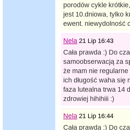
porodów cykle krótkie,
jest 10.dniowa, tylko 
ewent. niewydolność c
Nela
21 Lip 16:43
Cała prawda :) Do cz
samoobserwacją za sp
że mam nie regularne 
ich długość waha się 
faza lutealna trwa 14 d
zdrowiej hihihiii :)
Nela
21 Lip 16:44
Cała prawda :) Do cz