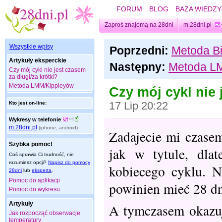
FORUM
BLOG
BAZA WIEDZY
Zaproś znajomą na 28dni
m.28dni.pl
Wszystkie wpisy
Poprzedni:
Metoda Bi
Artykuły eksperckie
Następny:
Metoda L
Czy mój cykl nie jest czasem
za długi/za krótki?
Metoda LMM/Kippleyów
Czy mój cykl nie 
Kto jest on-line:
17 Lip 20:22
Wykresy w telefonie
m.28dni.pl
(iphone, android)
Zadajecie mi czase
Szybka pomoc!
jak w tytule, dla
Coś sprawia Ci trudność, nie
rozumiesz opcji?
Napisz do pomocy
kobiecego cyklu. N
28dni
lub
eksperta
.
Pomoc do aplikacji
powinien mieć 28 dn
Pomoc do wykresu
Artykuły
A tymczasem okazuje
Jak rozpocząć obserwacje
temperatury