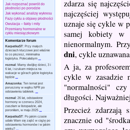
zdarza się najczęśc
Jak rozpoznać powrót do
płodności po porodzie
najczęściej występ
Jak wykonać analizę wykresu
Fazy cyklu a objawy płodności
uznaje się cykle w 
Owulacja – fakty i mity
Przemiany hormonalne w
samej kobiety w 
cyklu miesiączkowym
nienormalnym. Przy
Komentarze forum
KarpatkaST
:
Przy małych
dni
dzieciach kluczowe jest właśnie
, cykle uznawana
to co piszesz, minimalna
logistyka. Polecałabym
...
A ja, za profesore
rozmal
:
Mamy dwójkę dzieci, 3 i
6 lat, i szukam miejsca na
wakacje w górach gdzie logistyka
cykle w zasadzie 
będzie
...
Amazonka
:
Ten temat jest
"normalności" czy
poruszony w wątku NPR po
odstawieniu tabletek.
...
długości. Najważnie
rozmal
:
26 lat, odstawione
hormony w czerwcu 2024,
zaszłam w listopadzie, ale
Przecież zdarzają 
poroniłam, w maju 2025
...
znacznie od "środka
KarpatkaST
:
Po jakim czasie
udało Wam się zajść w ciążę po
odstawieniu hormonów i w jakim
wieku?
...