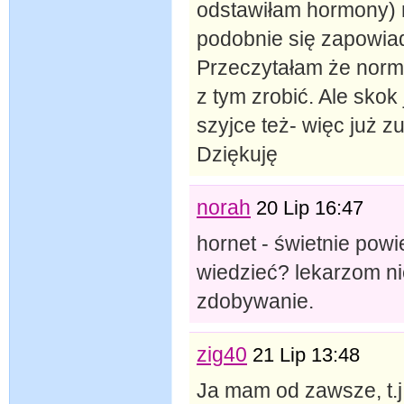
odstawiłam hormony) m
podobnie się zapowiad
Przeczytałam że norma
z tym zrobić. Ale skok
szyjce też- więc już z
Dziękuję
norah
20 Lip 16:47
hornet - świetnie powi
wiedzieć? lekarzom nie
zdobywanie.
zig40
21 Lip 13:48
Ja mam od zawsze, t.j. 