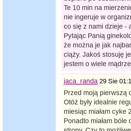
Te 10 min na mierzenie
nie ingeruje w organi
co się z nami dzieje 
Pytając Panią ginekol
że można je jak najbar
ciąży. Jakoś stosuję je
jestem o wiele mądrze
jaca_randa
29 Sie 01:
Przed moją pierwszą 
Otóż były idealnie reg
miesiąc miałam cyke 2
Ponadto miałam bóle o
strony. Czy to możliwe