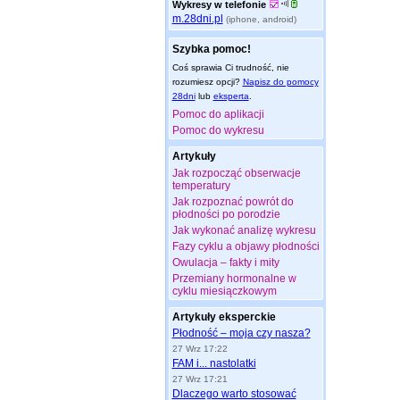
Wykresy w telefonie
m.28dni.pl
(iphone, android)
Szybka pomoc!
Coś sprawia Ci trudność, nie
rozumiesz opcji?
Napisz do pomocy
28dni
lub
eksperta
.
Pomoc do aplikacji
Pomoc do wykresu
Artykuły
Jak rozpocząć obserwacje
temperatury
Jak rozpoznać powrót do
płodności po porodzie
Jak wykonać analizę wykresu
Fazy cyklu a objawy płodności
Owulacja – fakty i mity
Przemiany hormonalne w
cyklu miesiączkowym
Artykuły eksperckie
Płodność – moja czy nasza?
27 Wrz 17:22
FAM i... nastolatki
27 Wrz 17:21
Dlaczego warto stosować