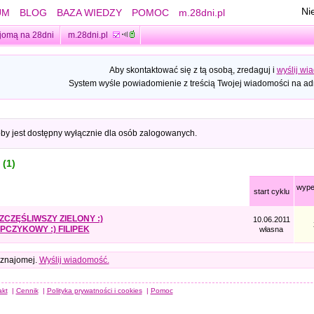
Ni
UM
BLOG
BAZA WIEDZY
POMOC
m.28dni.pl
jomą na 28dni
m.28dni.pl
Aby skontaktować się z tą osobą, zredaguj i
wyślij wi
System wyśle powiadomienie z treścią Twojej wiadomości na adr
oby jest dostępny wyłącznie dla osób zalogowanych.
 (1)
wype
start cyklu
ZCZĘŚLIWSZY ZIELONY :)
10.06.2011
PCZYKOWY :) FILIPEK
własna
 znajomej.
Wyślij wiadomość.
akt
|
Cennik
|
Polityka prywatności i cookies
|
Pomoc