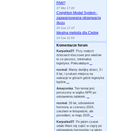
FAM?
27 Wrz 17:20
Creighton Model System -
zaawansowana obserwacja
śluzu
20 Cze 17:27
Idealna metoda dla Ciebie
14 Cze 11:53
Komentarze forum
KarpatkaST
:
Przy małych
dzieciach kluczowe jest właśnie
to co piszesz, minimalna
logistyka. Polecałabym
...
rozmal
:
Mamy dwójkę dzieci, 3 i
6 lat, i szukam miejsca na
wakacje w górach gdzie logistyka
będzie
...
Amazonka
:
Ten temat jest
poruszony w wątku NPR po
odstawieniu tabletek.
...
rozmal
:
26 lat, odstawione
hormony w czerwcu 2024,
zaszłam w listopadzie, ale
poroniłam, w maju 2025
...
KarpatkaST
:
Po jakim czasie
udało Wam się zajść w ciążę po
odstawieniu hormonów i w jakim