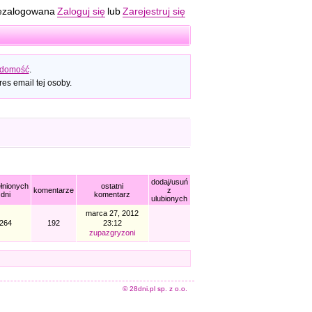
ezalogowana
Zaloguj się
lub
Zarejestruj się
adomość
.
es email tej osoby.
dodaj/usuń
łnionych
ostatni
komentarze
z
dni
komentarz
ulubionych
marca 27, 2012
264
192
23:12
zupazgryzoni
© 28dni.pl sp. z o.o.