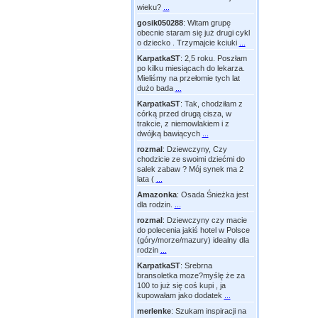
wieku?
...
gosik050288
:
Witam grupę
obecnie staram się już drugi cykl
o dziecko . Trzymajcie kciuki
...
KarpatkaST
:
2,5 roku. Poszłam
po kilku miesiącach do lekarza.
Mieliśmy na przełomie tych lat
dużo bada
...
KarpatkaST
:
Tak, chodziłam z
córką przed drugą cisza, w
trakcie, z niemowlakiem i z
dwójką bawiących
...
rozmal
:
Dziewczyny, Czy
chodzicie ze swoimi dziećmi do
salek zabaw ? Mój synek ma 2
lata (
...
Amazonka
:
Osada Śnieżka jest
dla rodzin.
...
rozmal
:
Dziewczyny czy macie
do polecenia jakiś hotel w Polsce
(góry/morze/mazury) idealny dla
rodzin
...
KarpatkaST
:
Srebrna
bransoletka moze?myślę że za
100 to już się coś kupi , ja
kupowałam jako dodatek
...
merlenke
:
Szukam inspiracji na