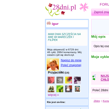
FOR
Zaproś zna
igur
MAM DWA SZCZĘŚCIA NA
Mój opis
IMIĘ IM MARECZEK I
FILIPEK
Opis tej os
Moja aktywność w 6729 dni:
46 cykli, 2864 komentarzy. Mój
ostatni cykl się skończył.
Moje cykle
Napisz do mnie
Poleć znajomej
Przyjaciółki
(14)
NAJS
CHŁO
Poleć 28dni
więcej »
28dni
|
Kont
Kto jest on-line: