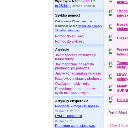
Wykresy w telefonie
acardu.
m.28dni.pl
(iphone, android)
*Monit
Szybka pomoc!
jajecz
Coś sprawia Ci trudność, nie
Nosek 
rozumiesz opcji?
Napisz do pomocy
piekne
28dni
lub
eksperta
.
Pomoc do aplikacji
Ciaza 
Pomoc do wykresu
Weseln
Artykuły
szczes
Jak rozpocząć obserwacje
temperatury
Tamox
Jak rozpoznać powrót do
dietą:)
płodności po porodzie
Jak wykonać analizę wykresu
LEWY:(
Fazy cyklu a objawy płodności
polowy
Owulacja – fakty i mity
Monit
Przemiany hormonalne w
SUKNI
cyklu miesiączkowym
Dietko
Artykuły eksperckie
Płodność – moja czy nasza?
27 Wrz 17:22
Poleć 28dni
FAM i... nastolatki
27 Wrz 17:21
Dlaczego warto stosować
28dni
|
Kont