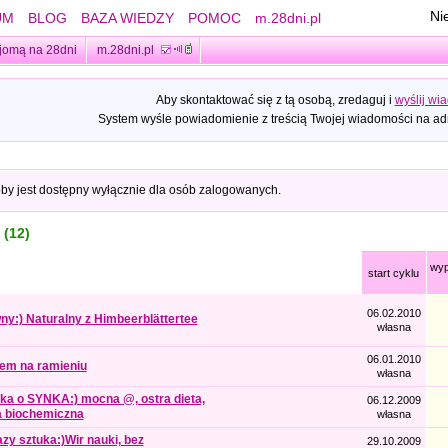
Ni
UM
BLOG
BAZA WIEDZY
POMOC
m.28dni.pl
jomą na 28dni
m.28dni.pl
Aby skontaktować się z tą osobą, zredaguj i
wyślij wi
System wyśle powiadomienie z treścią Twojej wiadomości na adr
oby jest dostępny wyłącznie dla osób zalogowanych.
 (12)
wyp
start cyklu
06.02.2010
y:) Naturalny z Himbeerblättertee
własna
06.01.2010
lem na ramieniu
własna
ka o SYNKA:) mocna @, ostra dieta,
06.12.2009
a biochemiczna
własna
azy sztuka:)Wir nauki, bez
29.10.2009