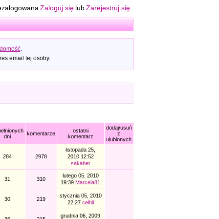
ezalogowana
Zaloguj się
lub
Zarejestruj się
adomość
.
es email tej osoby.
dodaj/usuń
ełnionych
ostatni
komentarze
z
dni
komentarz
ulubionych
listopada 25,
284
2978
2010 12:52
sakahet
lutego 05, 2010
31
310
19:39
Marcela81
stycznia 05, 2010
30
219
22:27
celhil
grudnia 06, 2009