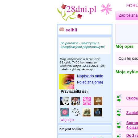
FOR
Zaproś zna
celhil
po porodzie - walczymy z
Mój opis
komplikacjami poporodowymi
Opis tej os
Moja aktywność w 6748 dni:
23 cykli, 7456 komentarzy.
Ostatnia wizyta
12.11.2021
. Mój
ostatni cykl się skończył.
Moje cykle
Napisz do mnie
Poleć znajomej
Przyjaciółki
(55)
Cudown
Z anio
więcej »
Staran
4.ciaz
Kto jest on-line:
Do 3 r