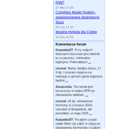
FAM?
27 Wrz 17:20
Creighton Model System -
zaawansowana obserwacja
śluzu
20 Cze 17:27
Idealna metoda dla Ciebie
14 Cze 11:53
Komentarze forum
KarpatkaST
:
Przy małych
dzieciach kluczowe jest właśnie
to co piszesz, minimalna
logistyka. Polecałabym
...
rozmal
:
Mamy dwójkę dzieci, 3 i
6 lat, i szukam miejsca na
wakacje w górach gdzie logistyka
będzie
...
Amazonka
:
Ten temat jest
poruszony w wątku NPR po
odstawieniu tabletek.
...
rozmal
:
26 lat, odstawione
hormony w czerwcu 2024,
zaszłam w listopadzie, ale
poroniłam, w maju 2025
...
KarpatkaST
:
Po jakim czasie
udało Wam się zajść w ciążę po
odstawieniu hormonów i w jakim