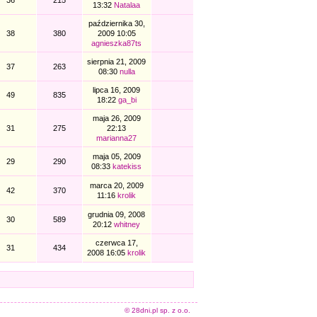
36
215
13:32
Natalaa
października 30,
38
380
2009 10:05
agnieszka87ts
sierpnia 21, 2009
37
263
08:30
nulla
lipca 16, 2009
49
835
18:22
ga_bi
maja 26, 2009
31
275
22:13
marianna27
maja 05, 2009
29
290
08:33
katekiss
marca 20, 2009
42
370
11:16
krolik
grudnia 09, 2008
30
589
20:12
whitney
czerwca 17,
31
434
2008 16:05
krolik
© 28dni.pl sp. z o.o.