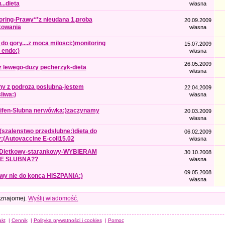
..dieta
własna
oring-Prawy**z nieudana 1.proba
20.09.2009
kowania
własna
do gory....z moca milosci:)monitoring
15.07.2009
 endo:)
własna
26.05.2009
z lewego-duzy pecherzyk-dieta
własna
y z podroza poslubna-jestem
22.04.2009
liwa:)
własna
ifen-Slubna nerwówka:)zaczynamy
20.03.2009
własna
szalenstwo przedslubne:)dieta do
06.02.2009
:(Autovaccine E-coli15.02
własna
*Dietkowy-starankowy-WYBIERAM
30.10.2008
E SLUBNA??
własna
09.05.2008
wy nie do konca HISZPANIA:)
własna
 znajomej.
Wyślij wiadomość.
akt
|
Cennik
|
Polityka prywatności i cookies
|
Pomoc