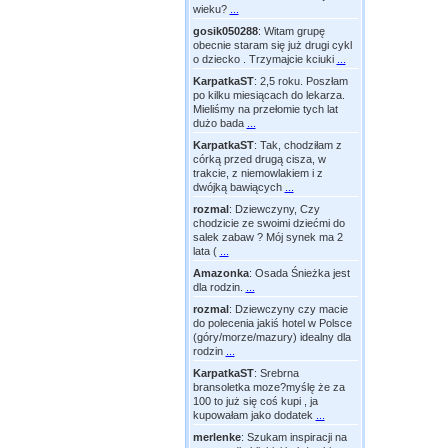
wieku?
...
gosik050288
:
Witam grupę
obecnie staram się już drugi cykl
o dziecko . Trzymajcie kciuki
...
KarpatkaST
:
2,5 roku. Poszłam
po kilku miesiącach do lekarza.
Mieliśmy na przełomie tych lat
dużo bada
...
KarpatkaST
:
Tak, chodziłam z
córką przed drugą cisza, w
trakcie, z niemowlakiem i z
dwójką bawiących
...
rozmal
:
Dziewczyny, Czy
chodzicie ze swoimi dziećmi do
salek zabaw ? Mój synek ma 2
lata (
...
Amazonka
:
Osada Śnieżka jest
dla rodzin.
...
rozmal
:
Dziewczyny czy macie
do polecenia jakiś hotel w Polsce
(góry/morze/mazury) idealny dla
rodzin
...
KarpatkaST
:
Srebrna
bransoletka moze?myślę że za
100 to już się coś kupi , ja
kupowałam jako dodatek
...
merlenke
:
Szukam inspiracji na