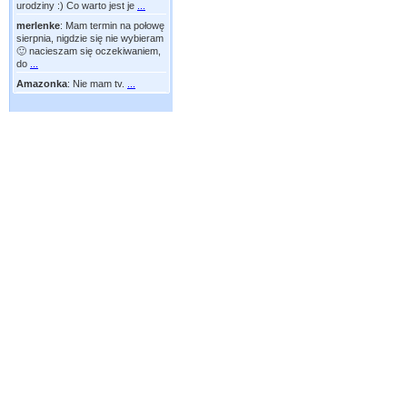
urodziny :) Co warto jest je
...
merlenke
:
Mam termin na połowę
sierpnia, nigdzie się nie wybieram
🙂 nacieszam się oczekiwaniem,
do
...
Amazonka
:
Nie mam tv.
...