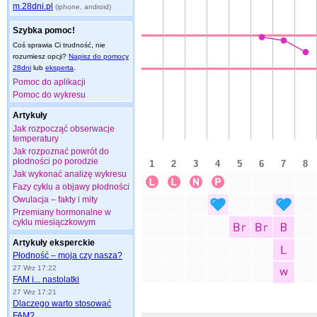
m.28dni.pl
(iphone, android)
Szybka pomoc!
Coś sprawia Ci trudność, nie
rozumiesz opcji?
Napisz do pomocy
28dni
lub
eksperta
.
Pomoc do aplikacji
Pomoc do wykresu
Artykuły
Jak rozpocząć obserwacje
temperatury
Jak rozpoznać powrót do
płodności po porodzie
Jak wykonać analizę wykresu
Fazy cyklu a objawy płodności
Owulacja – fakty i mity
Przemiany hormonalne w
cyklu miesiączkowym
Artykuły eksperckie
Płodność – moja czy nasza?
27 Wrz 17:22
FAM i... nastolatki
27 Wrz 17:21
Dlaczego warto stosować
FAM?