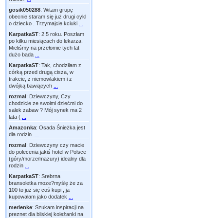
gosik050288
:
Witam grupę
obecnie staram się już drugi cykl
o dziecko . Trzymajcie kciuki
...
KarpatkaST
:
2,5 roku. Poszłam
po kilku miesiącach do lekarza.
Mieliśmy na przełomie tych lat
dużo bada
...
KarpatkaST
:
Tak, chodziłam z
córką przed drugą cisza, w
trakcie, z niemowlakiem i z
dwójką bawiących
...
rozmal
:
Dziewczyny, Czy
chodzicie ze swoimi dziećmi do
salek zabaw ? Mój synek ma 2
lata (
...
Amazonka
:
Osada Śnieżka jest
dla rodzin.
...
rozmal
:
Dziewczyny czy macie
do polecenia jakiś hotel w Polsce
(góry/morze/mazury) idealny dla
rodzin
...
KarpatkaST
:
Srebrna
bransoletka moze?myślę że za
100 to już się coś kupi , ja
kupowałam jako dodatek
...
merlenke
:
Szukam inspiracji na
preznet dla bliskiej koleżanki na