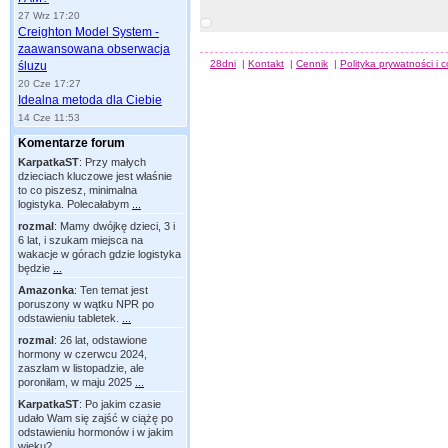
27 Wrz 17:20
Creighton Model System -
zaawansowana obserwacja
28dni
|
Kontakt
|
Cennik
|
Polityka prywatności i 
śluzu
20 Cze 17:27
Idealna metoda dla Ciebie
14 Cze 11:53
Komentarze forum
KarpatkaST
:
Przy małych
dzieciach kluczowe jest właśnie
to co piszesz, minimalna
logistyka. Polecałabym
...
rozmal
:
Mamy dwójkę dzieci, 3 i
6 lat, i szukam miejsca na
wakacje w górach gdzie logistyka
będzie
...
Amazonka
:
Ten temat jest
poruszony w wątku NPR po
odstawieniu tabletek.
...
rozmal
:
26 lat, odstawione
hormony w czerwcu 2024,
zaszłam w listopadzie, ale
poroniłam, w maju 2025
...
KarpatkaST
:
Po jakim czasie
udało Wam się zajść w ciążę po
odstawieniu hormonów i w jakim
wieku?
...