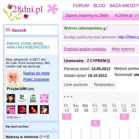
FORUM
BLOG
BAZA WIEDZY
Zaproś znajomą na 28dni
m.28dni.pl
Wykres udostępniony
ilaczek
Dostęp publiczny pod adresem:
http://28dni
EMILKA, ZOSIA, KASIA,
ANIA:) RAJ KSIĘŻNICZEK:)
Podgląd analizy wykresu
Moje wykresy
Moja aktywność w 6817 dni:
1)naturalny - Z CYPREM:))
80 cykli, 8144 komentarzy. Mój
ostatni cykl się skończył.
Miejsce pomia
Pierwszy dzień:
14.09.2012
Napisz do mnie
Termometr:
el
Ostatni dzień:
18.10.2012
Poleć znajomej
Przyjaciółki
(20)
więcej »
Kto jest on-line:
Wykresy w telefonie