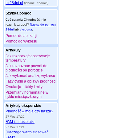
m.28dni.pl
(iphone, android)
Szybka pomoc!
Coś sprawia Ci trudność, nie
rozumiesz opcji?
Napisz do pomocy
28dni
lub
eksperta
.
Pomoc do aplikacji
Pomoc do wykresu
Artykuły
Jak rozpocząć obserwacje
temperatury
Jak rozpoznać powrót do
płodności po porodzie
Jak wykonać analizę wykresu
Fazy cyklu a objawy płodności
Owulacja – fakty i mity
Przemiany hormonalne w
cyklu miesiączkowym
Artykuły eksperckie
Płodność – moja czy nasza?
27 Wrz 17:22
FAM i... nastolatki
27 Wrz 17:21
Dlaczego warto stosować
FAM?