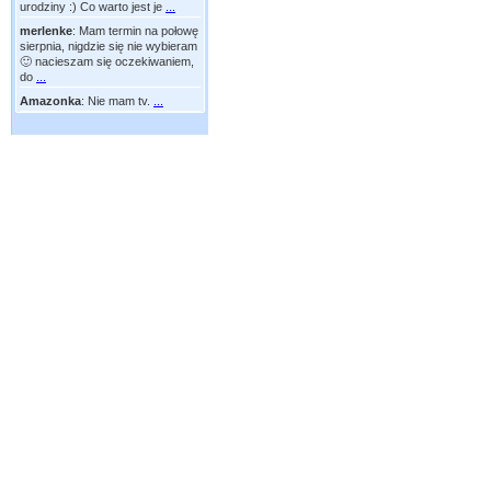
urodziny :) Co warto jest je
...
merlenke
:
Mam termin na połowę
sierpnia, nigdzie się nie wybieram
🙂 nacieszam się oczekiwaniem,
do
...
Amazonka
:
Nie mam tv.
...