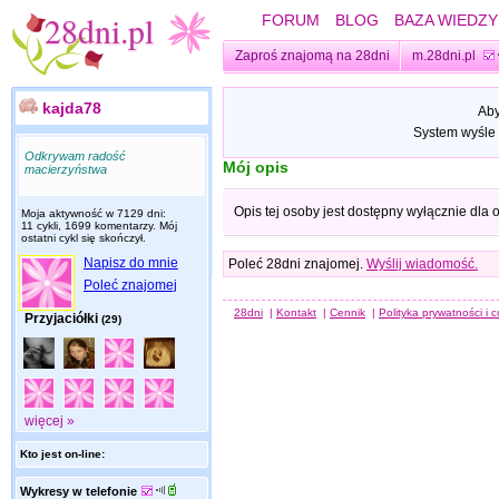
FORUM
BLOG
BAZA WIEDZY
Zaproś znajomą na 28dni
m.28dni.pl
kajda78
Aby
System wyśle 
Odkrywam radość
Mój opis
macierzyństwa
Opis tej osoby jest dostępny wyłącznie dla
Moja aktywność w 7129 dni:
11 cykli, 1699 komentarzy. Mój
ostatni cykl się skończył.
Napisz do mnie
Poleć 28dni znajomej.
Wyślij wiadomość.
Poleć znajomej
28dni
|
Kontakt
|
Cennik
|
Polityka prywatności i 
Przyjaciółki
(29)
więcej »
Kto jest on-line:
Wykresy w telefonie