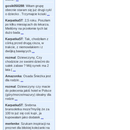
gosik050288
:
Witam grupę
obecnie staram się już drugi cykl
o dziecko . Trzymajcie kciuki
...
KarpatkaST
:
2,5 roku. Poszłam
po kilku miesiącach do lekarza.
Mieliśmy na przełomie tych lat
dużo bada
...
KarpatkaST
:
Tak, chodziłam z
córką przed drugą cisza, w
trakcie, z niemowlakiem i z
dwójką bawiących
...
rozmal
:
Dziewczyny, Czy
chodzicie ze swoimi dziećmi do
salek zabaw ? Mój synek ma 2
lata (
...
Amazonka
:
Osada Śnieżka jest
dla rodzin.
...
rozmal
:
Dziewczyny czy macie
do polecenia jakiś hotel w Polsce
(góry/morze/mazury) idealny dla
rodzin
...
KarpatkaST
:
Srebrna
bransoletka moze?myślę że za
100 to już się coś kupi , ja
kupowałam jako dodatek
...
merlenke
:
Szukam inspiracji na
preznet dla bliskiej koleżanki na