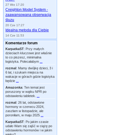
27 Wrz 17:20
Creighton Model System -
zaawansowana obserwacja
śluzu
20 Cze 17:27
Idealna metoda dla Ciebie
14 Cze 11:53
Komentarze forum
KarpatkaST
:
Przy małych
dzieciach kluczowe jest właśnie
to co piszesz, minimalna
logistyka. Polecałabym
...
rozmal
:
Mamy dwójkę dzieci, 3 i
6 lat, i szukam miejsca na
wakacje w górach gdzie logistyka
będzie
...
Amazonka
:
Ten temat jest
poruszony w wątku NPR po
odstawieniu tabletek.
...
rozmal
:
26 lat, odstawione
hormony w czerwcu 2024,
zaszłam w listopadzie, ale
poroniłam, w maju 2025
...
KarpatkaST
:
Po jakim czasie
udało Wam się zajść w ciążę po
odstawieniu hormonów i w jakim
wieku?
...