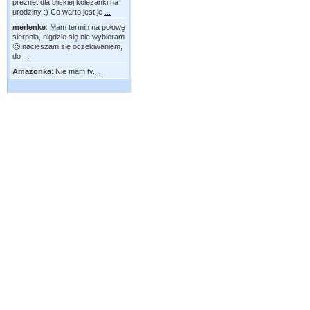
preznet dla bliskiej koleżanki na
urodziny :) Co warto jest je
...
merlenke
:
Mam termin na połowę
sierpnia, nigdzie się nie wybieram
🙂 nacieszam się oczekiwaniem,
do
...
Amazonka
:
Nie mam tv.
...