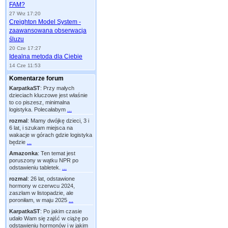
FAM?
27 Wrz 17:20
Creighton Model System -
zaawansowana obserwacja
śluzu
20 Cze 17:27
Idealna metoda dla Ciebie
14 Cze 11:53
Komentarze forum
KarpatkaST
:
Przy małych
dzieciach kluczowe jest właśnie
to co piszesz, minimalna
logistyka. Polecałabym
...
rozmal
:
Mamy dwójkę dzieci, 3 i
6 lat, i szukam miejsca na
wakacje w górach gdzie logistyka
będzie
...
Amazonka
:
Ten temat jest
poruszony w wątku NPR po
odstawieniu tabletek.
...
rozmal
:
26 lat, odstawione
hormony w czerwcu 2024,
zaszłam w listopadzie, ale
poroniłam, w maju 2025
...
KarpatkaST
:
Po jakim czasie
udało Wam się zajść w ciążę po
odstawieniu hormonów i w jakim