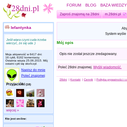
FORUM
BLOG
BAZA WIEDZY
Zaproś znajomą na 28dni
m.28dni.pl
lefantynka
Aby
System wyśle 
Jeśli wiara czyni cuda trzeba
Mój opis
wierzyć, że się uda :)
Opis nie został jeszcze zredagowany.
Moja aktywność w 6417 dni:
16 cykli, 6162 komentarzy.
Ostatnia wizyta
25.06.2015
. Mój
ostatni cykl się skończył.
Poleć 28dni znajomej.
Wyślij wiadomość.
Napisz do mnie
Poleć znajomej
28dni
|
Kontakt
|
Cennik
|
Polityka prywatności i 
Przyjaciółki
(18)
więcej »
Kto jest on-line: