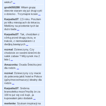
wieku?
...
gosik050288
:
Witam grupę
obecnie staram się już drugi cykl
o dziecko . Trzymajcie kciuki
...
KarpatkaST
:
2,5 roku. Poszłam
po kilku miesiącach do lekarza.
Mieliśmy na przełomie tych lat
dużo bada
...
KarpatkaST
:
Tak, chodziłam z
córką przed drugą cisza, w
trakcie, z niemowlakiem i z
dwójką bawiących
...
rozmal
:
Dziewczyny, Czy
chodzicie ze swoimi dziećmi do
salek zabaw ? Mój synek ma 2
lata (
...
Amazonka
:
Osada Śnieżka jest
dla rodzin.
...
rozmal
:
Dziewczyny czy macie
do polecenia jakiś hotel w Polsce
(góry/morze/mazury) idealny dla
rodzin
...
KarpatkaST
:
Srebrna
bransoletka moze?myślę że za
100 to już się coś kupi , ja
kupowałam jako dodatek
...
merlenke
:
Szukam inspiracji na