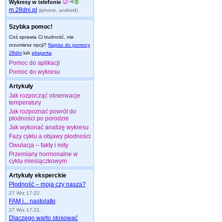
Wykresy w telefonie
m.28dni.pl
(iphone, android)
Szybka pomoc!
Coś sprawia Ci trudność, nie
rozumiesz opcji?
Napisz do pomocy
28dni
lub
eksperta
.
Pomoc do aplikacji
Pomoc do wykresu
Artykuły
Jak rozpocząć obserwacje
temperatury
Jak rozpoznać powrót do
płodności po porodzie
Jak wykonać analizę wykresu
Fazy cyklu a objawy płodności
Owulacja – fakty i mity
Przemiany hormonalne w
cyklu miesiączkowym
Artykuły eksperckie
Płodność – moja czy nasza?
27 Wrz 17:22
FAM i... nastolatki
27 Wrz 17:21
Dlaczego warto stosować