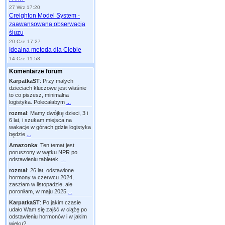
27 Wrz 17:20
Creighton Model System -
zaawansowana obserwacja
śluzu
20 Cze 17:27
Idealna metoda dla Ciebie
14 Cze 11:53
Komentarze forum
KarpatkaST
:
Przy małych
dzieciach kluczowe jest właśnie
to co piszesz, minimalna
logistyka. Polecałabym
...
rozmal
:
Mamy dwójkę dzieci, 3 i
6 lat, i szukam miejsca na
wakacje w górach gdzie logistyka
będzie
...
Amazonka
:
Ten temat jest
poruszony w wątku NPR po
odstawieniu tabletek.
...
rozmal
:
26 lat, odstawione
hormony w czerwcu 2024,
zaszłam w listopadzie, ale
poroniłam, w maju 2025
...
KarpatkaST
:
Po jakim czasie
udało Wam się zajść w ciążę po
odstawieniu hormonów i w jakim
wieku?
...