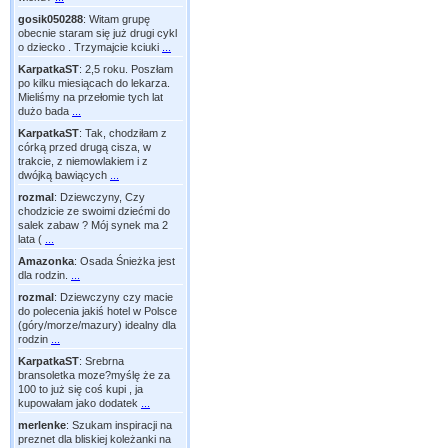
gosik050288
:
Witam grupę
obecnie staram się już drugi cykl
o dziecko . Trzymajcie kciuki
...
KarpatkaST
:
2,5 roku. Poszłam
po kilku miesiącach do lekarza.
Mieliśmy na przełomie tych lat
dużo bada
...
KarpatkaST
:
Tak, chodziłam z
córką przed drugą cisza, w
trakcie, z niemowlakiem i z
dwójką bawiących
...
rozmal
:
Dziewczyny, Czy
chodzicie ze swoimi dziećmi do
salek zabaw ? Mój synek ma 2
lata (
...
Amazonka
:
Osada Śnieżka jest
dla rodzin.
...
rozmal
:
Dziewczyny czy macie
do polecenia jakiś hotel w Polsce
(góry/morze/mazury) idealny dla
rodzin
...
KarpatkaST
:
Srebrna
bransoletka moze?myślę że za
100 to już się coś kupi , ja
kupowałam jako dodatek
...
merlenke
:
Szukam inspiracji na
preznet dla bliskiej koleżanki na