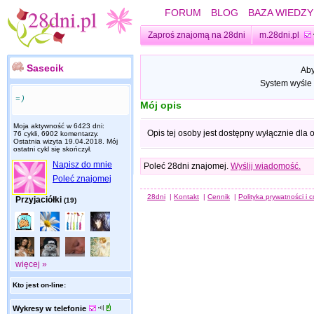
FORUM
BLOG
BAZA WIEDZY
Zaproś znajomą na 28dni
m.28dni.pl
Sasecik
Aby
System wyśle 
= )
Mój opis
Moja aktywność w 6423 dni:
Opis tej osoby jest dostępny wyłącznie dla
76 cykli, 6902 komentarzy.
Ostatnia wizyta
19.04.2018
. Mój
ostatni cykl się skończył.
Napisz do mnie
Poleć 28dni znajomej.
Wyślij wiadomość.
Poleć znajomej
28dni
|
Kontakt
|
Cennik
|
Polityka prywatności i 
Przyjaciółki
(19)
więcej »
Kto jest on-line:
Wykresy w telefonie