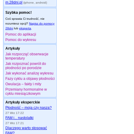
m.28dni.pl
(iphone, android)
Szybka pomoc!
Coś sprawia Ci trudność, nie
rozumiesz opcji?
Napisz do pomocy
28dni
lub
eksperta
.
Pomoc do aplikacji
Pomoc do wykresu
Artykuły
Jak rozpocząć obserwacje
temperatury
Jak rozpoznać powrót do
płodności po porodzie
Jak wykonać analizę wykresu
Fazy cyklu a objawy płodności
Owulacja – fakty i mity
Przemiany hormonalne w
cyklu miesiączkowym
Artykuły eksperckie
Płodność – moja czy nasza?
27 Wrz 17:22
FAM i... nastolatki
27 Wrz 17:21
Dlaczego warto stosować
FAM?