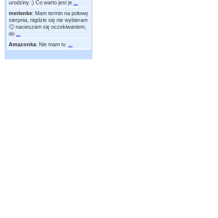
urodziny :) Co warto jest je
...
merlenke
:
Mam termin na połowę
sierpnia, nigdzie się nie wybieram
🙂 nacieszam się oczekiwaniem,
do
...
Amazonka
:
Nie mam tv.
...