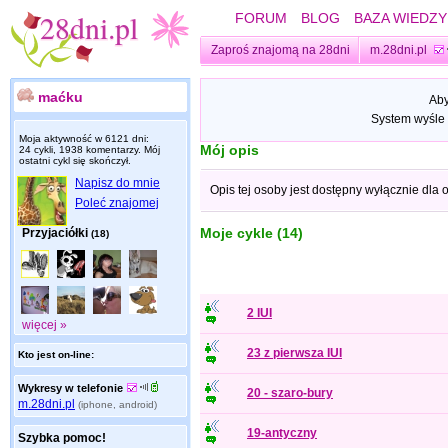
FORUM
BLOG
BAZA WIEDZY
Zaproś znajomą na 28dni
m.28dni.pl
maćku
Aby
System wyśle 
Moja aktywność w 6121 dni:
Mój opis
24 cykli, 1938 komentarzy. Mój
ostatni cykl się skończył.
Napisz do mnie
Opis tej osoby jest dostępny wyłącznie dla
Poleć znajomej
Moje cykle (14)
Przyjaciółki
(18)
2 IUI
więcej »
23 z pierwsza IUI
Kto jest on-line:
Wykresy w telefonie
20 - szaro-bury
m.28dni.pl
(iphone, android)
19-antyczny
Szybka pomoc!