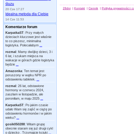
śluzu
28dni
|
Kontakt
|
Cennik
|
Polityka prywatności i 
20 Cze 17:27
Idealna metoda dla Ciebie
14 Cze 11:53
Komentarze forum
KarpatkaST
:
Przy małych
dzieciach kluczowe jest właśnie
to co piszesz, minimalna
logistyka. Polecałabym
...
rozmal
:
Mamy dwójkę dzieci, 3 i
6 lat, i szukam miejsca na
wakacje w górach gdzie logistyka
będzie
...
Amazonka
:
Ten temat jest
poruszony w wątku NPR po
odstawieniu tabletek.
...
rozmal
:
26 lat, odstawione
hormony w czerwcu 2024,
zaszłam w listopadzie, ale
poroniłam, w maju 2025
...
KarpatkaST
:
Po jakim czasie
udało Wam się zajść w ciążę po
odstawieniu hormonów i w jakim
wieku?
...
gosik050288
:
Witam grupę
obecnie staram się już drugi cykl
o dziecko . Trzymajcie kciuki
...