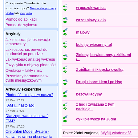
Coś sprawia Ci trudność, nie
w poszukiwaniu...
rozumiesz opcji?
Napisz do pomocy
28dni
lub
eksperta
.
Pomoc do aplikacji
wrzesniowy z clo
Pomoc do wykresu
majowy
Artykuły
Jak rozpocząć obserwacje
temperatury
kolejny-wiosenny :o)
Jak rozpoznać powrót do
płodności po porodzie
Zielony, bo wiosenny, z ziółkami
Jak wykonać analizę wykresu
i...
Fazy cyklu a objawy płodności
Z ziółkami i kiepską owulką
Owulacja – fakty i mity
Przemiany hormonalne w
cyklu miesiączkowym
Drugi z bormkiem i po Hsg
Artykuły eksperckie
bezowulacyjny
Płodność – moja czy nasza?
27 Wrz 17:22
z hsg i zwiazana z tym
FAM i... nastolatki
nadzieja...
27 Wrz 17:21
Dlaczego warto stosować
cykl pierwszy na 28dni
FAM?
27 Wrz 17:20
Creighton Model System -
Poleć 28dni znajomej.
Wyślij wiadomość.
zaawansowana obserwacja