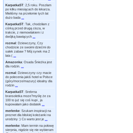
KarpatkaST
:
2,5 roku. Poszłam
po kilku miesiącach do lekarza.
Mieliśmy na przełomie tych lat
dużo bada
...
KarpatkaST
:
Tak, chodziłam z
córką przed drugą cisza, w
trakcie, z niemowlakiem i z
dwójką bawiących
...
rozmal
:
Dziewczyny, Czy
chodzicie ze swoimi dziećmi do
salek zabaw ? Mój synek ma 2
lata (
...
Amazonka
:
Osada Śnieżka jest
dla rodzin.
...
rozmal
:
Dziewczyny czy macie
do polecenia jakiś hotel w Polsce
(góry/morze/mazury) idealny dla
rodzin
...
KarpatkaST
:
Srebrna
bransoletka moze?myślę że za
100 to już się coś kupi , ja
kupowałam jako dodatek
...
merlenke
:
Szukam inspiracji na
preznet dla bliskiej koleżanki na
urodziny :) Co warto jest je
...
merlenke
:
Mam termin na połowę
sierpnia, nigdzie się nie wybieram