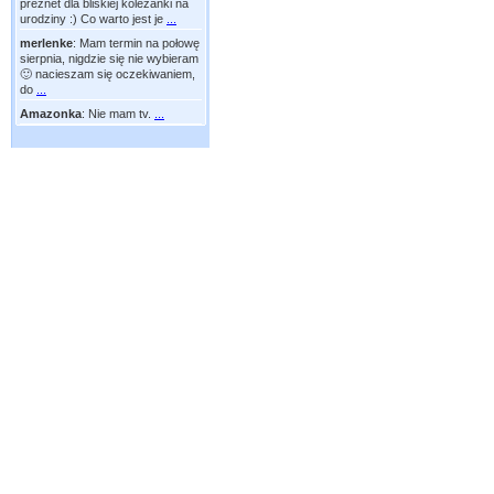
preznet dla bliskiej koleżanki na
urodziny :) Co warto jest je
...
merlenke
:
Mam termin na połowę
sierpnia, nigdzie się nie wybieram
🙂 nacieszam się oczekiwaniem,
do
...
Amazonka
:
Nie mam tv.
...