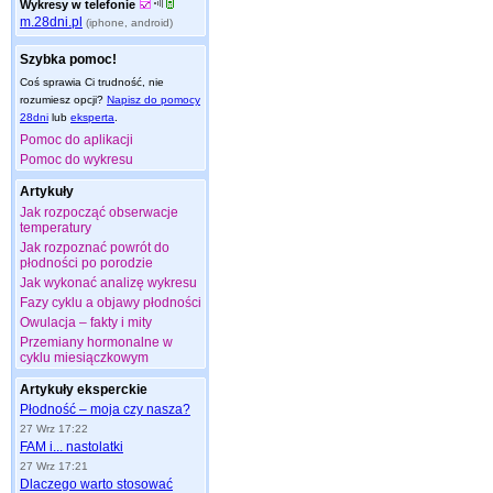
Wykresy w telefonie
m.28dni.pl
(iphone, android)
Szybka pomoc!
Coś sprawia Ci trudność, nie
rozumiesz opcji?
Napisz do pomocy
28dni
lub
eksperta
.
Pomoc do aplikacji
Pomoc do wykresu
Artykuły
Jak rozpocząć obserwacje
temperatury
Jak rozpoznać powrót do
płodności po porodzie
Jak wykonać analizę wykresu
Fazy cyklu a objawy płodności
Owulacja – fakty i mity
Przemiany hormonalne w
cyklu miesiączkowym
Artykuły eksperckie
Płodność – moja czy nasza?
27 Wrz 17:22
FAM i... nastolatki
27 Wrz 17:21
Dlaczego warto stosować