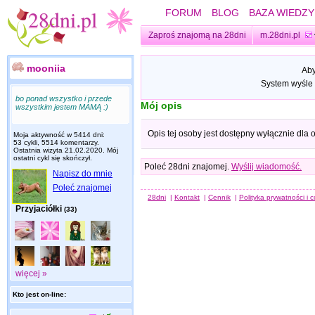
FORUM
BLOG
BAZA WIEDZY
Zaproś znajomą na 28dni
m.28dni.pl
mooniia
Aby
System wyśle 
bo ponad wszystko i przede
Mój opis
wszystkim jestem MAMĄ :)
Opis tej osoby jest dostępny wyłącznie dla
Moja aktywność w 5414 dni:
53 cykli, 5514 komentarzy.
Ostatnia wizyta
21.02.2020
. Mój
ostatni cykl się skończył.
Poleć 28dni znajomej.
Wyślij wiadomość.
Napisz do mnie
Poleć znajomej
28dni
|
Kontakt
|
Cennik
|
Polityka prywatności i 
Przyjaciółki
(33)
więcej »
Kto jest on-line: