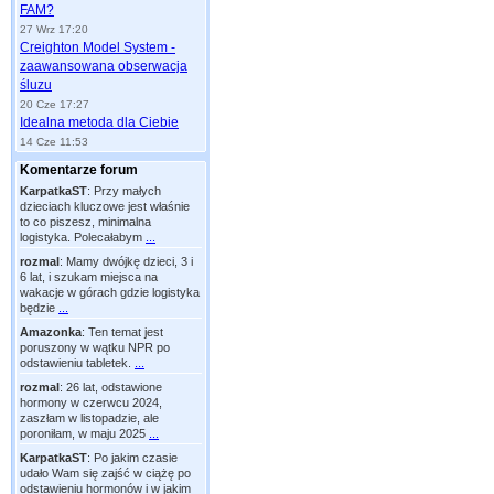
FAM?
27 Wrz 17:20
Creighton Model System -
zaawansowana obserwacja
śluzu
20 Cze 17:27
Idealna metoda dla Ciebie
14 Cze 11:53
Komentarze forum
KarpatkaST
:
Przy małych
dzieciach kluczowe jest właśnie
to co piszesz, minimalna
logistyka. Polecałabym
...
rozmal
:
Mamy dwójkę dzieci, 3 i
6 lat, i szukam miejsca na
wakacje w górach gdzie logistyka
będzie
...
Amazonka
:
Ten temat jest
poruszony w wątku NPR po
odstawieniu tabletek.
...
rozmal
:
26 lat, odstawione
hormony w czerwcu 2024,
zaszłam w listopadzie, ale
poroniłam, w maju 2025
...
KarpatkaST
:
Po jakim czasie
udało Wam się zajść w ciążę po
odstawieniu hormonów i w jakim