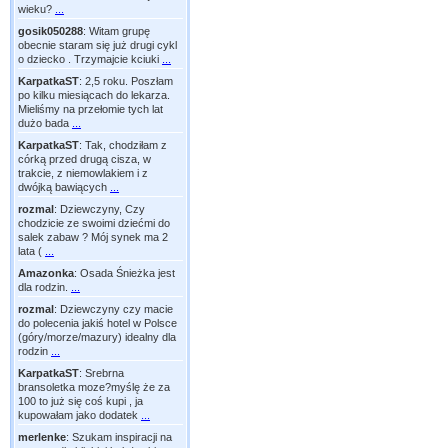
wieku?
...
gosik050288
:
Witam grupę
obecnie staram się już drugi cykl
o dziecko . Trzymajcie kciuki
...
KarpatkaST
:
2,5 roku. Poszłam
po kilku miesiącach do lekarza.
Mieliśmy na przełomie tych lat
dużo bada
...
KarpatkaST
:
Tak, chodziłam z
córką przed drugą cisza, w
trakcie, z niemowlakiem i z
dwójką bawiących
...
rozmal
:
Dziewczyny, Czy
chodzicie ze swoimi dziećmi do
salek zabaw ? Mój synek ma 2
lata (
...
Amazonka
:
Osada Śnieżka jest
dla rodzin.
...
rozmal
:
Dziewczyny czy macie
do polecenia jakiś hotel w Polsce
(góry/morze/mazury) idealny dla
rodzin
...
KarpatkaST
:
Srebrna
bransoletka moze?myślę że za
100 to już się coś kupi , ja
kupowałam jako dodatek
...
merlenke
:
Szukam inspiracji na