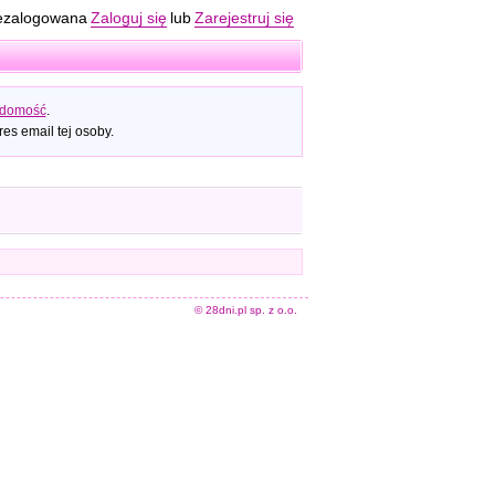
ezalogowana
Zaloguj się
lub
Zarejestruj się
adomość
.
es email tej osoby.
© 28dni.pl sp. z o.o.