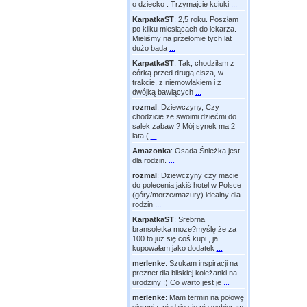
o dziecko . Trzymajcie kciuki
...
KarpatkaST
:
2,5 roku. Poszłam
po kilku miesiącach do lekarza.
Mieliśmy na przełomie tych lat
dużo bada
...
KarpatkaST
:
Tak, chodziłam z
córką przed drugą cisza, w
trakcie, z niemowlakiem i z
dwójką bawiących
...
rozmal
:
Dziewczyny, Czy
chodzicie ze swoimi dziećmi do
salek zabaw ? Mój synek ma 2
lata (
...
Amazonka
:
Osada Śnieżka jest
dla rodzin.
...
rozmal
:
Dziewczyny czy macie
do polecenia jakiś hotel w Polsce
(góry/morze/mazury) idealny dla
rodzin
...
KarpatkaST
:
Srebrna
bransoletka moze?myślę że za
100 to już się coś kupi , ja
kupowałam jako dodatek
...
merlenke
:
Szukam inspiracji na
preznet dla bliskiej koleżanki na
urodziny :) Co warto jest je
...
merlenke
:
Mam termin na połowę