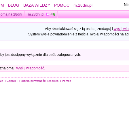
Ni
UM
BLOG
BAZA WIEDZY
POMOC
m.28dni.pl
jomą na 28dni
m.28dni.pl
Aby skontaktować się z tą osobą, zredaguj i
wyślij wi
System wyśle powiadomienie z treścią Twojej wiadomości na adr
oby jest dostępny wyłącznie dla osób zalogowanych.
 znajomej.
Wyślij wiadomość.
akt
|
Cennik
|
Polityka prywatności i cookies
|
Pomoc