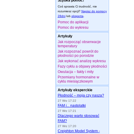
Szybka pomoc!
Coś sprawia Ci trudność, nie
rozumiesz opcji?
Napisz do pomocy
28dni
lub
eksperta
.
Pomoc do aplikacji
Pomoc do wykresu
Artykuły
Jak rozpocząć obserwacje
temperatury
Jak rozpoznać powrót do
płodności po porodzie
Jak wykonać analizę wykresu
Fazy cyklu a objawy płodności
Owulacja – fakty i mity
Przemiany hormonalne w
cyklu miesiączkowym
Artykuły eksperckie
Płodność – moja czy nasza?
27 Wrz 17:22
FAM i... nastolatki
27 Wrz 17:21
Dlaczego warto stosować
FAM?
27 Wrz 17:20
Creighton Model System -