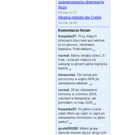
zaawansowana obserwacja
śluzu
20 Cze 17:27
Idealna metoda dla Ciebie
14 Cze 11:53
Komentarze forum
KarpatkaST
:
Przy małych
dzieciach kluczowe jest właśnie
to co piszesz, minimalna
logistyka. Polecałabym
...
rozmal
:
Mamy dwójkę dzieci, 3 i
6 lat, i szukam miejsca na
wakacje w górach gdzie logistyka
będzie
...
Amazonka
:
Ten temat jest
poruszony w wątku NPR po
odstawieniu tabletek.
...
rozmal
:
26 lat, odstawione
hormony w czerwcu 2024,
zaszłam w listopadzie, ale
poroniłam, w maju 2025
...
KarpatkaST
:
Po jakim czasie
udało Wam się zajść w ciążę po
odstawieniu hormonów i w jakim
wieku?
...
gosik050288
:
Witam grupę
obecnie staram się już drugi cykl