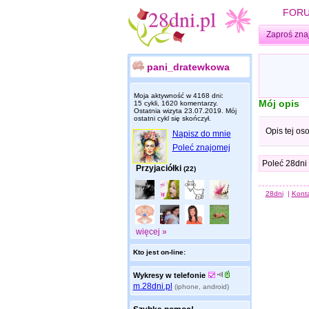
FOR
Zaproś zna
pani_dratewkowa
Moja aktywność w 4168 dni:
Mój opis
15 cykli, 1620 komentarzy.
Ostatnia wizyta
23.07.2019
. Mój
ostatni cykl się skończył.
Opis tej os
Napisz do mnie
Poleć znajomej
Poleć 28dni
Przyjaciółki
(22)
28dni
|
Kont
więcej »
Kto jest on-line:
Wykresy w telefonie
m.28dni.pl
(iphone, android)