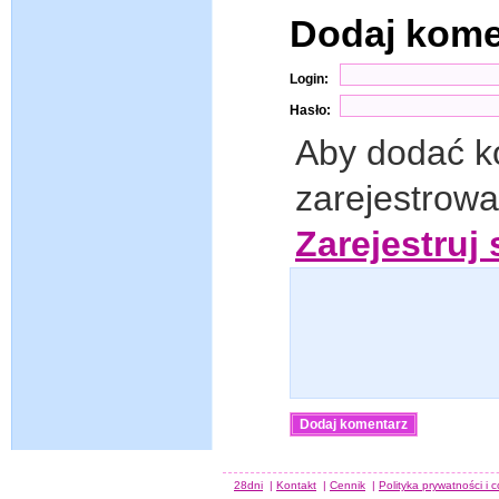
Dodaj kom
Login:
Hasło:
Aby dodać k
zarejestrow
Zarejestruj 
28dni
|
Kontakt
|
Cennik
|
Polityka prywatności i 