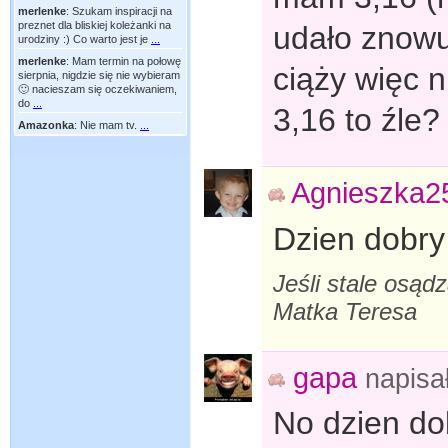
merlenke
:
Szukam inspiracji na
preznet dla bliskiej koleżanki na
udało znowu
urodziny :) Co warto jest je
...
merlenke
:
Mam termin na połowę
ciąży więc n
sierpnia, nigdzie się nie wybieram
🙂 nacieszam się oczekiwaniem,
do
...
3,16 to źle?
Amazonka
:
Nie mam tv.
...
Agnieszka2
Dzien dobr
Jeśli stale osąd
Matka Teresa
gapa
napisa
No dzien do