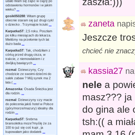
zaszła:)))
udało Wam się zajść w ciążę po
odstawieniu hormonów i w jakim
wieku?
...
gosik050288
:
Witam grupę
obecnie staram się już drugi cykl
zaneta
napi
o dziecko . Trzymajcie kciuki
...
KarpatkaST
:
2,5 roku. Poszłam
Jeszcze tros
po kilku miesiącach do lekarza.
Mieliśmy na przełomie tych lat
dużo bada
...
chcieć nie znac
KarpatkaST
:
Tak, chodziłam z
córką przed drugą cisza, w
trakcie, z niemowlakiem i z
dwójką bawiących
...
kassia27
na
rozmal
:
Dziewczyny, Czy
chodzicie ze swoimi dziećmi do
salek zabaw ? Mój synek ma 2
nele
a powie
lata (
...
Amazonka
:
Osada Śnieżka jest
dla rodzin.
...
masz??? ja
rozmal
:
Dziewczyny czy macie
do polecenia jakiś hotel w Polsce
do gina ale 
(góry/morze/mazury) idealny dla
rodzin
...
tsh:(( a mia
KarpatkaST
:
Srebrna
bransoletka moze?myślę że za
100 to już się coś kupi , ja
mam 3,16 (n
kupowałam jako dodatek
...