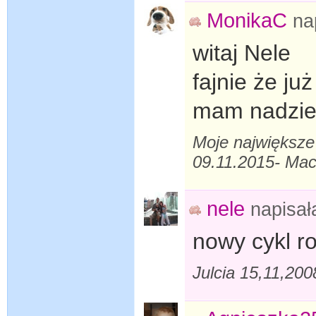
MonikaC
na
witaj Nele
fajnie że już
mam nadziej
Moje największe m
09.11.2015- Maci
nele
napisa
nowy cykl r
Julcia 15,11,20