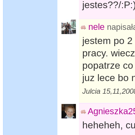
jestes??/:P:
nele
napisa
jestem po 2
pracy. wiec
popatrze co
juz lece bo
Julcia 15,11,20
Agnieszka2
heheheh, cud