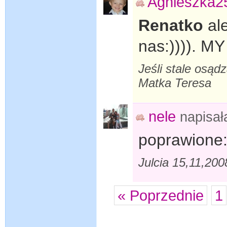
Agnieszka2
Renatko
ale
nas:)))). M
Jeśli stale osąd
Matka Teresa
nele
napisa
poprawione:
Julcia 15,11,20
« Poprzednie
1