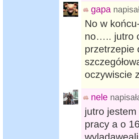
gapa
napisa
No w końcu- 
no….. jutro 
przetrzepie 
szczegółowa 
oczywiscie z
nele
napisa
jutro jestem
pracy a o 16
wyladaweali