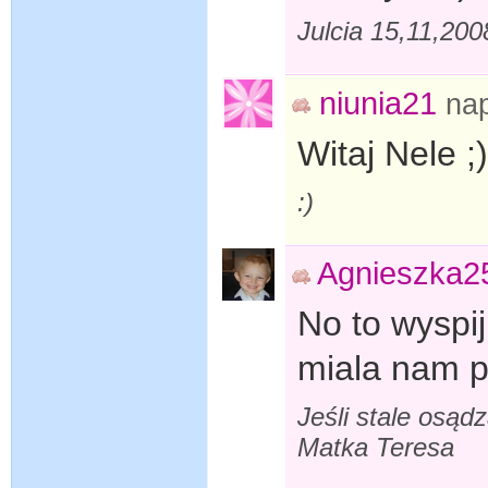
Julcia 15,11,20
niunia21
na
Witaj Nele ;)
:)
Agnieszka2
No to wyspij
miala nam p
Jeśli stale osąd
Matka Teresa