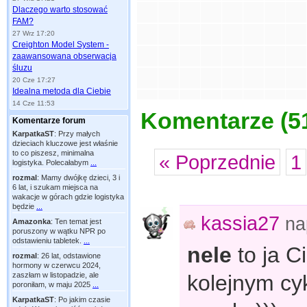
Dlaczego warto stosować
FAM?
27 Wrz 17:20
Creighton Model System -
zaawansowana obserwacja
śluzu
20 Cze 17:27
Idealna metoda dla Ciebie
14 Cze 11:53
Komentarze (
5
Komentarze forum
KarpatkaST
:
Przy małych
dzieciach kluczowe jest właśnie
to co piszesz, minimalna
« Poprzednie
1
logistyka. Polecałabym
...
rozmal
:
Mamy dwójkę dzieci, 3 i
6 lat, i szukam miejsca na
wakacje w górach gdzie logistyka
będzie
...
kassia27
na
Amazonka
:
Ten temat jest
poruszony w wątku NPR po
odstawieniu tabletek.
...
nele
to ja C
rozmal
:
26 lat, odstawione
hormony w czerwcu 2024,
kolejnym cyk
zaszłam w listopadzie, ale
poroniłam, w maju 2025
...
KarpatkaST
:
Po jakim czasie