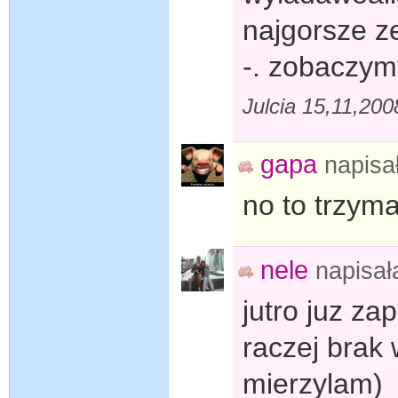
najgorsze ze
-. zobaczym
Julcia 15,11,20
gapa
napisa
no to trzym
nele
napisa
jutro juz za
raczej brak
mierzylam)