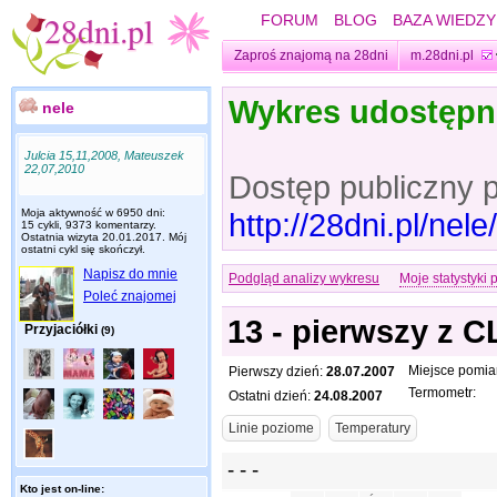
FORUM
BLOG
BAZA WIEDZY
Zaproś znajomą na 28dni
m.28dni.pl
Wykres udostęp
nele
Julcia 15,11,2008, Mateuszek
22,07,2010
Dostęp publiczny 
Moja aktywność w 6950 dni:
http://28dni.pl/ne
15 cykli, 9373 komentarzy.
Ostatnia wizyta
20.01.2017
. Mój
ostatni cykl się skończył.
Napisz do mnie
Podgląd analizy wykresu
Moje statystyki 
Poleć znajomej
13 - pierwszy z 
Przyjaciółki
(9)
Miejsce pomia
Pierwszy dzień:
28.07.2007
Termometr:
Ostatni dzień:
24.08.2007
Kto jest on-line: