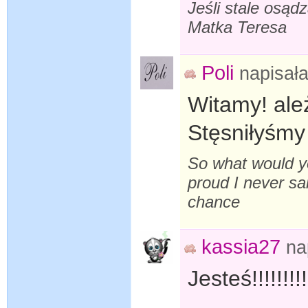
Jeśli stale osąd
Matka Teresa
Poli
napisał
Witamy! ależ
Stęsniłyśmy 
So what would yo
proud I never sa
chance
kassia27
na
Jesteś!!!!!!!!