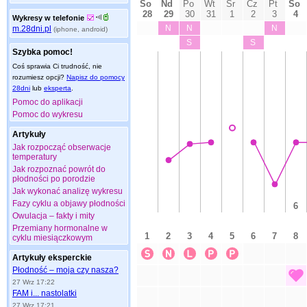
Wykresy w telefonie
m.28dni.pl
(iphone, android)
Szybka pomoc!
Coś sprawia Ci trudność, nie
rozumiesz opcji?
Napisz do pomocy
28dni
lub
eksperta
.
Pomoc do aplikacji
Pomoc do wykresu
Artykuły
Jak rozpocząć obserwacje
temperatury
Jak rozpoznać powrót do
płodności po porodzie
Jak wykonać analizę wykresu
Fazy cyklu a objawy płodności
Owulacja – fakty i mity
Przemiany hormonalne w
cyklu miesiączkowym
Artykuły eksperckie
Płodność – moja czy nasza?
27 Wrz 17:22
FAM i... nastolatki
27 Wrz 17:21