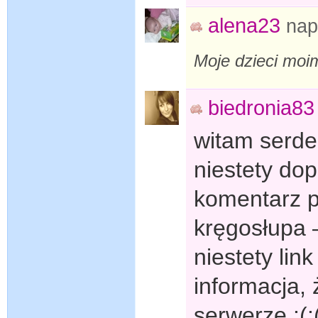
alena23
nap
Moje dzieci mo
biedronia83
witam serdec
niestety dop
komentarz 
kręgosłupa –
niestety link
informacja, 
serwerze :(: