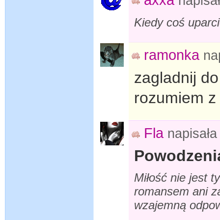
napisa
Kiedy coś uparci
ramonka
na
zagladnij do
rozumiem z 
Fla
napisał
Powodzenia
Miłość nie jest 
romansem ani za
wzajemną odpowi