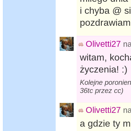
i chyba @ s
pozdrawiam
Olivetti27
n
witam, kocha
życzenia! :)
Kolejne poronien
36tc przez cc)
Olivetti27
n
a gdzie ty 