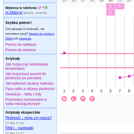
Wykresy w telefonie
m.28dni.pl
(iphone, android)
Szybka pomoc!
Coś sprawia Ci trudność, nie
rozumiesz opcji?
Napisz do pomocy
28dni
lub
eksperta
.
Pomoc do aplikacji
Pomoc do wykresu
Artykuły
Jak rozpocząć obserwacje
temperatury
Jak rozpoznać powrót do
płodności po porodzie
Jak wykonać analizę wykresu
Fazy cyklu a objawy płodności
Owulacja – fakty i mity
Przemiany hormonalne w
cyklu miesiączkowym
Artykuły eksperckie
Płodność – moja czy nasza?
27 Wrz 17:22
FAM i... nastolatki
27 Wrz 17:21