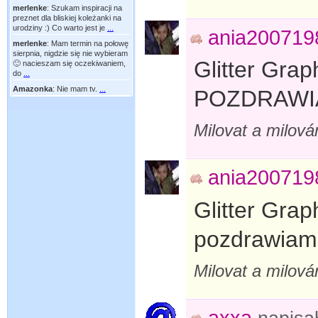
merlenke
:
Szukam inspiracji na
preznet dla bliskiej koleżanki na
urodziny :) Co warto jest je
...
ania200719
merlenke
:
Mam termin na połowę
sierpnia, nigdzie się nie wybieram
Glitter Grap
🙂 nacieszam się oczekiwaniem,
do
...
Amazonka
:
Nie mam tv.
...
POZDRAW
Milovat a milován
ania200719
Glitter Grap
pozdrawiam
Milovat a milován
axxa