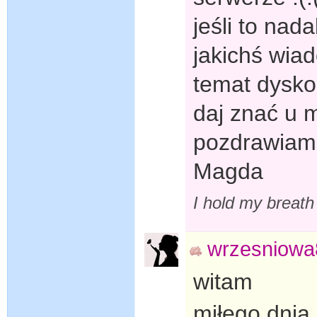
jeśli to nad
jakichś wiad
temat dyskop
daj znać u 
pozdrawiam 
Magda
I hold my breath
wrzesniowa
witam
miłego dnia 