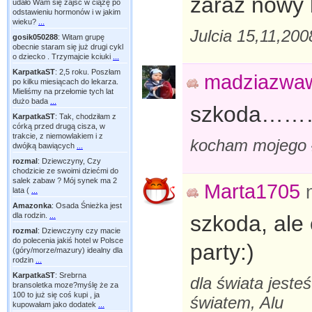
zaraz nowy 
udało Wam się zajść w ciążę po
odstawieniu hormonów i w jakim
wieku?
...
Julcia 15,11,20
gosik050288
:
Witam grupę
obecnie staram się już drugi cykl
o dziecko . Trzymajcie kciuki
...
KarpatkaST
:
2,5 roku. Poszłam
madziazwa
po kilku miesiącach do lekarza.
Mieliśmy na przełomie tych lat
dużo bada
...
szkoda…
KarpatkaST
:
Tak, chodziłam z
córką przed drugą cisza, w
trakcie, z niemowlakiem i z
kocham mojego
dwójką bawiących
...
rozmal
:
Dziewczyny, Czy
chodzicie ze swoimi dziećmi do
salek zabaw ? Mój synek ma 2
Marta1705
lata (
...
Amazonka
:
Osada Śnieżka jest
szkoda, ale
dla rodzin.
...
rozmal
:
Dziewczyny czy macie
do polecenia jakiś hotel w Polsce
party:)
(góry/morze/mazury) idealny dla
rodzin
...
KarpatkaST
:
Srebrna
dla świata jeste
bransoletka moze?myślę że za
100 to już się coś kupi , ja
światem, Alu
kupowałam jako dodatek
...