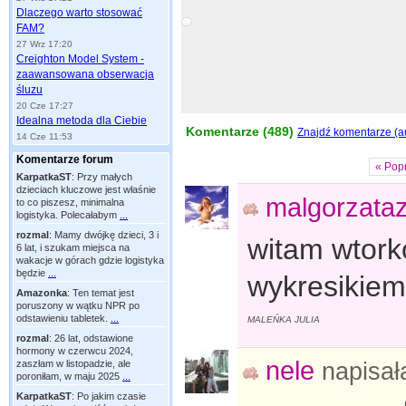
Dlaczego warto stosować
FAM?
27 Wrz 17:20
Creighton Model System -
zaawansowana obserwacja
śluzu
20 Cze 17:27
Idealna metoda dla Ciebie
Komentarze (
489
)
Znajdź komentarze (aut
14 Cze 11:53
Komentarze forum
« Pop
KarpatkaST
:
Przy małych
dzieciach kluczowe jest właśnie
malgorzata
to co piszesz, minimalna
logistyka. Polecałabym
...
rozmal
:
Mamy dwójkę dzieci, 3 i
witam wtork
6 lat, i szukam miejsca na
wakacje w górach gdzie logistyka
będzie
...
wykresikiem
Amazonka
:
Ten temat jest
poruszony w wątku NPR po
odstawieniu tabletek.
...
MALEŃKA JULIA
rozmal
:
26 lat, odstawione
hormony w czerwcu 2024,
nele
zaszłam w listopadzie, ale
napisa
poroniłam, w maju 2025
...
KarpatkaST
:
Po jakim czasie