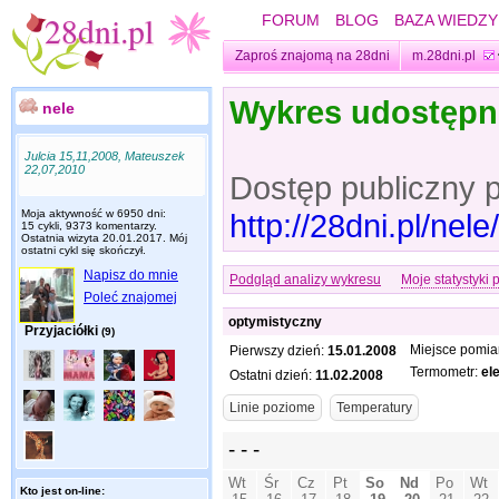
FORUM
BLOG
BAZA WIEDZY
Zaproś znajomą na 28dni
m.28dni.pl
Wykres udostęp
nele
Julcia 15,11,2008, Mateuszek
22,07,2010
Dostęp publiczny 
Moja aktywność w 6950 dni:
http://28dni.pl/ne
15 cykli, 9373 komentarzy.
Ostatnia wizyta
20.01.2017
. Mój
ostatni cykl się skończył.
Napisz do mnie
Podgląd analizy wykresu
Moje statystyki 
Poleć znajomej
optymistyczny
Przyjaciółki
(9)
Miejsce pomia
Pierwszy dzień:
15.01.2008
Termometr:
el
Ostatni dzień:
11.02.2008
Kto jest on-line: