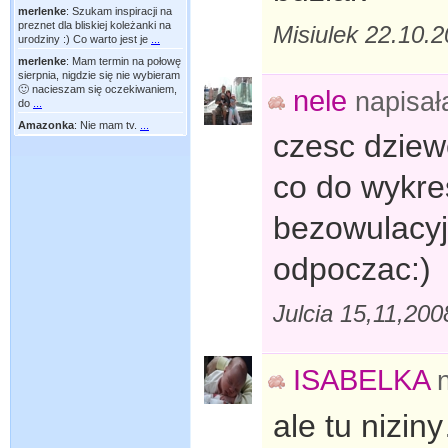
merlenke
:
Szukam inspiracji na
preznet dla bliskiej koleżanki na
Misiulek 22.10.
urodziny :) Co warto jest je
...
merlenke
:
Mam termin na połowę
sierpnia, nigdzie się nie wybieram
🙂 nacieszam się oczekiwaniem,
nele
napisa
do
...
Amazonka
:
Nie mam tv.
...
czesc dziew
co do wykres
bezowulacyj
odpoczac:)
Julcia 15,11,20
ISABELKA
ale tu nizin