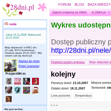
FORUM
BLOG
BAZA WIEDZY
Zaproś znajomą na 28dni
m.28dni.pl
Wykres udostęp
nele
Julcia 15,11,2008, Mateuszek
22,07,2010
Dostęp publiczny 
Moja aktywność w 6951 dni:
http://28dni.pl/ne
15 cykli, 9373 komentarzy.
Ostatnia wizyta
20.01.2017
. Mój
ostatni cykl się skończył.
Napisz do mnie
Podgląd analizy wykresu
Moje statystyki 
Poleć znajomej
kolejny
Przyjaciółki
(9)
Miejsce pomia
Pierwszy dzień:
23.10.2007
Termometr:
el
Ostatni dzień:
18.11.2007
Kto jest on-line: