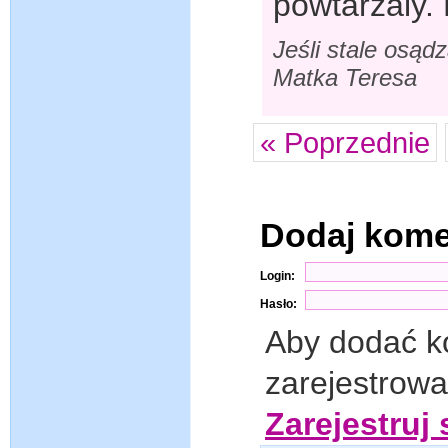
powtarzaly. 
Jeśli stale osąd
Matka Teresa
« Poprzednie
Dodaj kom
Login:
Hasło:
Aby dodać k
zarejestrow
Zarejestruj 