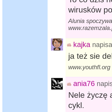
wirusków po
Alunia spoczywa
www.razemzala.
kajka
napis
ja też sie d
www.youthfl.org
ania76
napi
Nele życzę 
cykl.