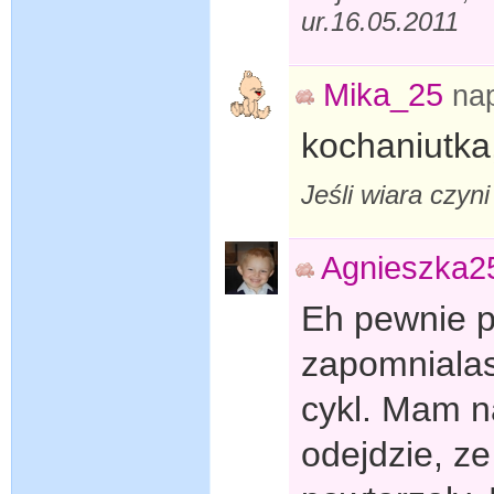
ur.16.05.2011
Mika_25
na
kochaniutka
Jeśli wiara czyn
Agnieszka2
Eh pewnie p
zapomniala
cykl. Mam n
odejdzie, ze