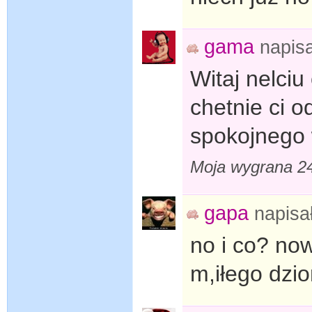
gama
napis
Witaj nelciu
chetnie ci 
spokojnego 
Moja wygrana 
gapa
napisa
no i co? no
m,iłego dzi