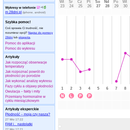
Wykresy w telefonie
m.28dni.pl
(iphone, android)
Szybka pomoc!
Coś sprawia Ci trudność, nie
rozumiesz opcji?
Napisz do pomocy
28dni
lub
eksperta
.
Pomoc do aplikacji
Pomoc do wykresu
Artykuły
Jak rozpocząć obserwacje
temperatury
Jak rozpoznać powrót do
płodności po porodzie
Jak wykonać analizę wykresu
Fazy cyklu a objawy płodności
Owulacja – fakty i mity
Przemiany hormonalne w
cyklu miesiączkowym
Artykuły eksperckie
Płodność – moja czy nasza?
27 Wrz 17:22
FAM i... nastolatki
27 Wrz 17:21