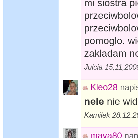
mi siostra p
przeciwbolow
przeciwbolow
pomoglo. wi
zakladam no
Julcia 15,11,20
Kleo28
napi
nele
nie wid
Kamilek 28.12.20
maya80
nap