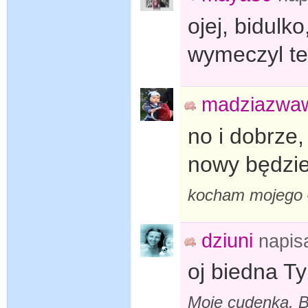
ojej, bidulk
wymeczyl ten
madziazwa
no i dobrze
nowy będzie
kocham mojego
dziuni
napis
oj biedna T
Moje cudenka, B