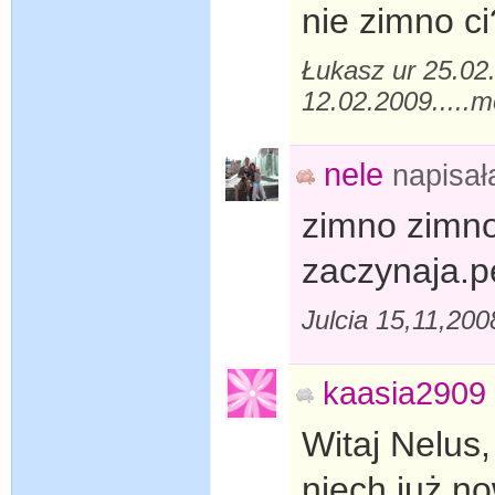
nie zimno ci
Łukasz ur 25.02
12.02.2009.....m
nele
napisa
zimno zimno:
zaczynaja.p
Julcia 15,11,20
kaasia2909
Witaj Nelus,
niech już no