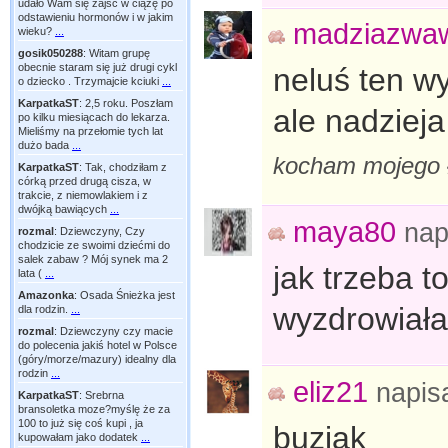
udało Wam się zajść w ciążę po
odstawieniu hormonów i w jakim
madziazwa
wieku?
...
gosik050288
:
Witam grupę
obecnie staram się już drugi cykl
neluś ten 
o dziecko . Trzymajcie kciuki
...
KarpatkaST
:
2,5 roku. Poszłam
ale nadziej
po kilku miesiącach do lekarza.
Mieliśmy na przełomie tych lat
dużo bada
...
kocham mojego
KarpatkaST
:
Tak, chodziłam z
córką przed drugą cisza, w
trakcie, z niemowlakiem i z
dwójką bawiących
...
maya80
nap
rozmal
:
Dziewczyny, Czy
chodzicie ze swoimi dziećmi do
salek zabaw ? Mój synek ma 2
jak trzeba t
lata (
...
Amazonka
:
Osada Śnieżka jest
wyzdrowiała 
dla rodzin.
...
rozmal
:
Dziewczyny czy macie
do polecenia jakiś hotel w Polsce
(góry/morze/mazury) idealny dla
rodzin
...
eliz21
napis
KarpatkaST
:
Srebrna
bransoletka moze?myślę że za
100 to już się coś kupi , ja
buziak
kupowałam jako dodatek
...