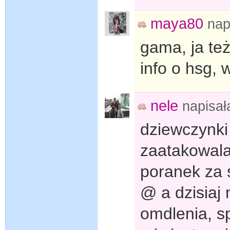
maya80
nap
gama, ja też
info o hsg, 
nele
napisa
dziewczynki
zaatakowala
poranek za 
@ a dzisiaj
omdlenia, sp