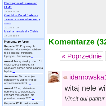
Dlaczego warto stosować
FAM?
27 Wrz 17:20
Creighton Model System -
zaawansowana obserwacja
śluzu
20 Cze 17:27
Idealna metoda dla Ciebie
14 Cze 11:53
Komentarze (
3
Komentarze forum
KarpatkaST
:
Przy małych
dzieciach kluczowe jest właśnie
to co piszesz, minimalna
« Poprzednie
logistyka. Polecałabym
...
rozmal
:
Mamy dwójkę dzieci, 3 i
6 lat, i szukam miejsca na
wakacje w górach gdzie logistyka
będzie
...
idarnowska
Amazonka
:
Ten temat jest
poruszony w wątku NPR po
odstawieniu tabletek.
...
witaj nele w
rozmal
:
26 lat, odstawione
hormony w czerwcu 2024,
zaszłam w listopadzie, ale
Vincit qui patitu
poroniłam, w maju 2025
...
KarpatkaST
:
Po jakim czasie