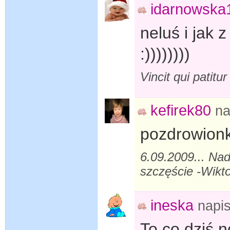
idarnowska
neluś i jak 
:))))))))
Vincit qui patitu
kefirek80
na
pozdrowion
6.09.2009... Nad
szczęście -Wikto
ineska
napi
To co dziś 