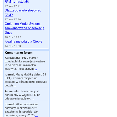
FAM i... nastolatki
27 Wrz 17:21
Dlaczego warto stosować
FAM?
27 Wrz 17:20
Creighton Model System -
zaawansowana obserwacja
śluzu
20 Cze 17:27
Idealna metoda dla Ciebie
14 Cze 11:53
Komentarze forum
KarpatkaST
:
Przy małych
dzieciach kluczowe jest właśnie
to co piszesz, minimalna
logistyka. Polecałabym
...
rozmal
:
Mamy dwójkę dzieci, 3 i
6 lat, i szukam miejsca na
wakacje w górach gdzie logistyka
będzie
...
Amazonka
:
Ten temat jest
poruszony w wątku NPR po
odstawieniu tabletek.
...
rozmal
:
26 lat, odstawione
hormony w czerwcu 2024,
zaszłam w listopadzie, ale
poroniłam, w maju 2025
...