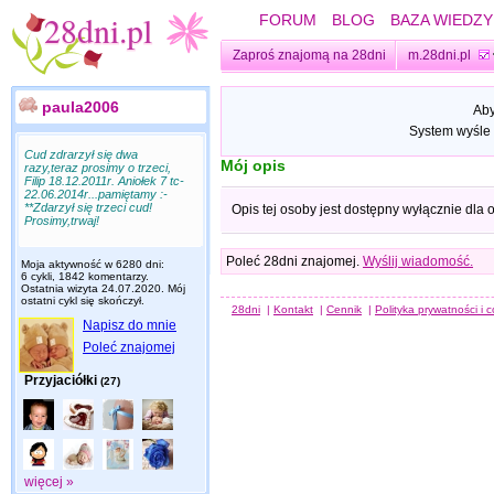
FORUM
BLOG
BAZA WIEDZY
Zaproś znajomą na 28dni
m.28dni.pl
paula2006
Aby
System wyśle 
Cud zdrarzył się dwa
Mój opis
razy,teraz prosimy o trzeci,
Filip 18.12.2011r. Aniołek 7 tc-
22.06.2014r...pamiętamy :-
**Zdarzył się trzeci cud!
Opis tej osoby jest dostępny wyłącznie dla
Prosimy,trwaj!
Poleć 28dni znajomej.
Wyślij wiadomość.
Moja aktywność w 6280 dni:
6 cykli, 1842 komentarzy.
Ostatnia wizyta
24.07.2020
. Mój
ostatni cykl się skończył.
28dni
|
Kontakt
|
Cennik
|
Polityka prywatności i 
Napisz do mnie
Poleć znajomej
Przyjaciółki
(27)
więcej »