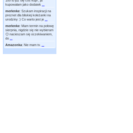
100 to już się coś kupi , ja
kupowałam jako dodatek
...
merlenke
:
Szukam inspiracji na
preznet dla bliskiej koleżanki na
urodziny :) Co warto jest je
...
merlenke
:
Mam termin na połowę
sierpnia, nigdzie się nie wybieram
🙂 nacieszam się oczekiwaniem,
do
...
Amazonka
:
Nie mam tv.
...