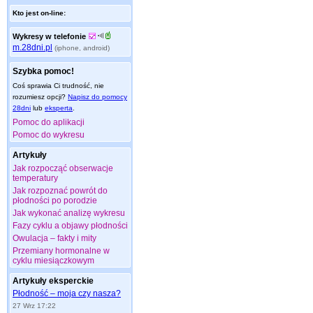
Kto jest on-line:
Wykresy w telefonie
m.28dni.pl
(iphone, android)
Szybka pomoc!
Coś sprawia Ci trudność, nie
rozumiesz opcji?
Napisz do pomocy
28dni
lub
eksperta
.
Pomoc do aplikacji
Pomoc do wykresu
Artykuły
Jak rozpocząć obserwacje
temperatury
Jak rozpoznać powrót do
płodności po porodzie
Jak wykonać analizę wykresu
Fazy cyklu a objawy płodności
Owulacja – fakty i mity
Przemiany hormonalne w
cyklu miesiączkowym
Artykuły eksperckie
Płodność – moja czy nasza?
27 Wrz 17:22