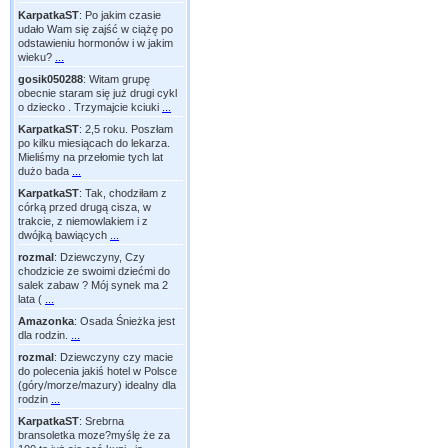
KarpatkaST
:
Po jakim czasie
udało Wam się zajść w ciążę po
odstawieniu hormonów i w jakim
wieku?
...
gosik050288
:
Witam grupę
obecnie staram się już drugi cykl
o dziecko . Trzymajcie kciuki
...
KarpatkaST
:
2,5 roku. Poszłam
po kilku miesiącach do lekarza.
Mieliśmy na przełomie tych lat
dużo bada
...
KarpatkaST
:
Tak, chodziłam z
córką przed drugą cisza, w
trakcie, z niemowlakiem i z
dwójką bawiących
...
rozmal
:
Dziewczyny, Czy
chodzicie ze swoimi dziećmi do
salek zabaw ? Mój synek ma 2
lata (
...
Amazonka
:
Osada Śnieżka jest
dla rodzin.
...
rozmal
:
Dziewczyny czy macie
do polecenia jakiś hotel w Polsce
(góry/morze/mazury) idealny dla
rodzin
...
KarpatkaST
:
Srebrna
bransoletka moze?myślę że za