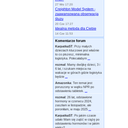
27 Wrz 17:20
Creighton Model System -
zaawansowana obserwacja
śluzu
20 Cze 17:27
Idealna metoda dla Ciebie
14 Cze 11:53
Komentarze forum
KarpatkaST
:
Przy małych
dzieciach kluczowe jest właśnie
to co piszesz, minimalna
logistyka. Polecałabym
...
rozmal
:
Mamy dwójkę dzieci, 3 i
6 lat, i szukam miejsca na
wakacje w górach gdzie logistyka
będzie
...
Amazonka
:
Ten temat jest
poruszony w wątku NPR po
odstawieniu tabletek.
...
rozmal
:
26 lat, odstawione
hormony w czerwcu 2024,
zaszłam w listopadzie, ale
poroniłam, w maju 2025
...
KarpatkaST
:
Po jakim czasie
udało Wam się zajść w ciążę po
odstawieniu hormonów i w jakim
wieku?
...