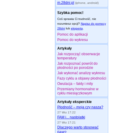
m.28dni.pl
(iphone, android)
Szybka pomoc!
Coś sprawia Ci trudność, nie
rozumiesz opcji?
Napisz do pomocy
28dni
lub
eksperta
.
Pomoc do aplikacji
Pomoc do wykresu
Artykuły
Jak rozpocząć obserwacje
temperatury
Jak rozpoznać powrót do
płodności po porodzie
Jak wykonać analizę wykresu
Fazy cyklu a objawy płodności
Owulacja – fakty i mity
Przemiany hormonalne w
cyklu miesiączkowym
Artykuły eksperckie
Płodność – moja czy nasza?
27 Wrz 17:22
FAM i... nastolatki
27 Wrz 17:21
Dlaczego warto stosować
FAM?