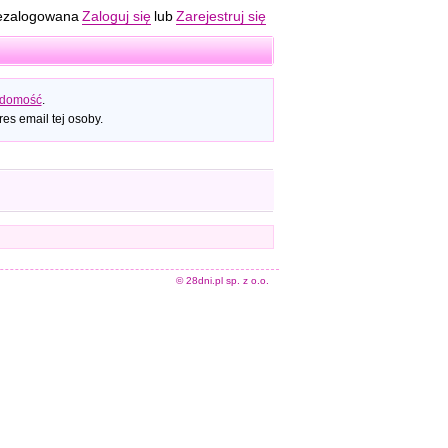
ezalogowana
Zaloguj się
lub
Zarejestruj się
adomość
.
es email tej osoby.
© 28dni.pl sp. z o.o.