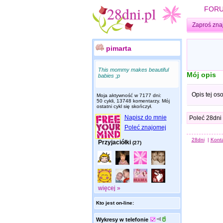
FOR
Zaproś zna
pimarta
This mommy makes beautiful
Mój opis
babies ;p
Opis tej os
Moja aktywność w 7177 dni:
50 cykli, 13748 komentarzy. Mój
ostatni cykl się skończył.
Napisz do mnie
Poleć 28dni
Poleć znajomej
28dni
|
Kont
Przyjaciółki
(27)
więcej »
Kto jest on-line:
Wykresy w telefonie