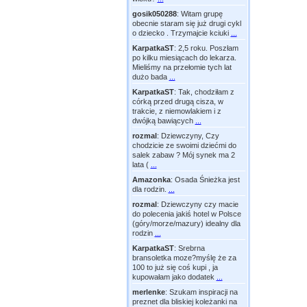
gosik050288
:
Witam grupę
obecnie staram się już drugi cykl
o dziecko . Trzymajcie kciuki
...
KarpatkaST
:
2,5 roku. Poszłam
po kilku miesiącach do lekarza.
Mieliśmy na przełomie tych lat
dużo bada
...
KarpatkaST
:
Tak, chodziłam z
córką przed drugą cisza, w
trakcie, z niemowlakiem i z
dwójką bawiących
...
rozmal
:
Dziewczyny, Czy
chodzicie ze swoimi dziećmi do
salek zabaw ? Mój synek ma 2
lata (
...
Amazonka
:
Osada Śnieżka jest
dla rodzin.
...
rozmal
:
Dziewczyny czy macie
do polecenia jakiś hotel w Polsce
(góry/morze/mazury) idealny dla
rodzin
...
KarpatkaST
:
Srebrna
bransoletka moze?myślę że za
100 to już się coś kupi , ja
kupowałam jako dodatek
...
merlenke
:
Szukam inspiracji na
preznet dla bliskiej koleżanki na