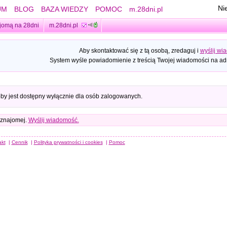
Ni
UM
BLOG
BAZA WIEDZY
POMOC
m.28dni.pl
jomą na 28dni
m.28dni.pl
Aby skontaktować się z tą osobą, zredaguj i
wyślij wi
System wyśle powiadomienie z treścią Twojej wiadomości na adr
oby jest dostępny wyłącznie dla osób zalogowanych.
 znajomej.
Wyślij wiadomość.
akt
|
Cennik
|
Polityka prywatności i cookies
|
Pomoc