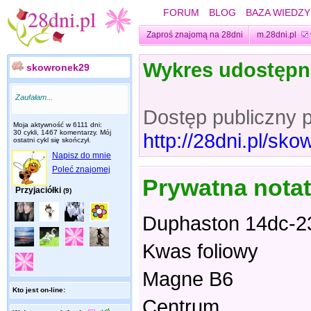
FORUM
BLOG
BAZA WIEDZY
Zaproś znajomą na 28dni
m.28dni.pl
Wykres udostęp
skowronek29
Zaufałam...
Dostęp publiczny 
Moja aktywność w 6111 dni:
30 cykli, 1467 komentarzy. Mój
http://28dni.pl/s
ostatni cykl się skończył.
Napisz do mnie
Poleć znajomej
Prywatna nota
Przyjaciółki
(9)
Duphaston 14dc-2
Kwas foliowy
Magne B6
Kto jest on-line:
Centrum