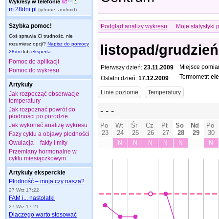
Wykresy w telefonie
m.28dni.pl
(iphone, android)
Szybka pomoc!
Podgląd analizy wykresu
Moje statystyki 
Coś sprawia Ci trudność, nie
rozumiesz opcji?
Napisz do pomocy
listopad/grudzie
28dni
lub
eksperta
.
Pomoc do aplikacji
Miejsce pomia
Pierwszy dzień:
23.11.2009
Pomoc do wykresu
Termometr:
el
Ostatni dzień:
17.12.2009
Artykuły
Jak rozpocząć obserwacje
temperatury
Jak rozpoznać powrót do
płodności po porodzie
Jak wykonać analizę wykresu
Fazy cyklu a objawy płodności
Owulacja – fakty i mity
Przemiany hormonalne w
cyklu miesiączkowym
Artykuły eksperckie
Płodność – moja czy nasza?
27 Wrz 17:22
FAM i... nastolatki
27 Wrz 17:21
Dlaczego warto stosować