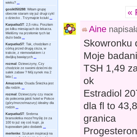
wieku?
...
« 
gosik050288
:
Witam grupę
obecnie staram się już drugi cykl
o dziecko . Trzymajcie kciuki
...
KarpatkaST
:
2,5 roku. Poszłam
Aine
napisa
po kilku miesiącach do lekarza.
Mieliśmy na przełomie tych lat
dużo bada
...
Skowronku d
KarpatkaST
:
Tak, chodziłam z
córką przed drugą cisza, w
Moje badani
trakcie, z niemowlakiem i z
dwójką bawiących
...
rozmal
:
Dziewczyny, Czy
TSH 1,49 zak
chodzicie ze swoimi dziećmi do
salek zabaw ? Mój synek ma 2
lata (
...
ok
Amazonka
:
Osada Śnieżka jest
dla rodzin.
...
Estradiol 20
rozmal
:
Dziewczyny czy macie
do polecenia jakiś hotel w Polsce
dla fl to 43
(góry/morze/mazury) idealny dla
rodzin
...
KarpatkaST
:
Srebrna
granica
bransoletka moze?myślę że za
100 to już się coś kupi , ja
kupowałam jako dodatek
...
Progesteron
merlenke
:
Szukam inspiracji na