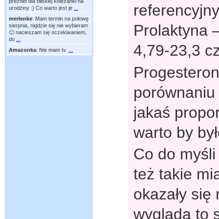
preznet dla bliskiej koleżanki na
referencyjny 
urodziny :) Co warto jest je
...
merlenke
:
Mam termin na połowę
Prolaktyna 
sierpnia, nigdzie się nie wybieram
🙂 nacieszam się oczekiwaniem,
do
...
4,79-23,3 cz
Amazonka
:
Nie mam tv.
...
Progesteron 
porównaniu 
jakaś propor
warto by był
Co do myśli 
też takie mi
okazały się 
wygląda to 