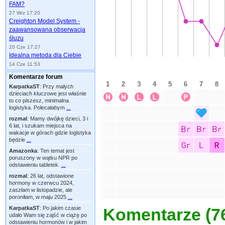
FAM?
27 Wrz 17:20
Creighton Model System -
zaawansowana obserwacja
śluzu
20 Cze 17:27
Idealna metoda dla Ciebie
14 Cze 11:53
Komentarze forum
KarpatkaST
:
Przy małych
dzieciach kluczowe jest właśnie
to co piszesz, minimalna
logistyka. Polecałabym
...
rozmal
:
Mamy dwójkę dzieci, 3 i
6 lat, i szukam miejsca na
wakacje w górach gdzie logistyka
będzie
...
Amazonka
:
Ten temat jest
poruszony w wątku NPR po
odstawieniu tabletek.
...
rozmal
:
26 lat, odstawione
hormony w czerwcu 2024,
zaszłam w listopadzie, ale
poroniłam, w maju 2025
...
KarpatkaST
:
Po jakim czasie
Komentarze (
7
udało Wam się zajść w ciążę po
odstawieniu hormonów i w jakim