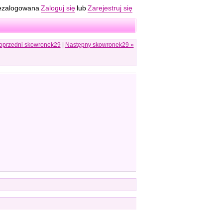
ezalogowana
Zaloguj się
lub
Zarejestruj się
oprzedni skowronek29
|
Następny skowronek29 »