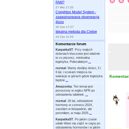
FAM?
27 Wrz 17:20
Creighton Model System -
zaawansowana obserwacja
śluzu
20 Cze 17:27
Idealna metoda dla Ciebie
14 Cze 11:53
Komentarze forum
KarpatkaST
:
Przy małych
dzieciach kluczowe jest właśnie
to co piszesz, minimalna
logistyka. Polecałabym
...
rozmal
:
Mamy dwójkę dzieci, 3 i
6 lat, i szukam miejsca na
Komentarz
wakacje w górach gdzie logistyka
będzie
...
Amazonka
:
Ten temat jest
poruszony w wątku NPR po
odstawieniu tabletek.
...
rozmal
:
26 lat, odstawione
hormony w czerwcu 2024,
zaszłam w listopadzie, ale
poroniłam, w maju 2025
...
KarpatkaST
:
Po jakim czasie
udało Wam się zajść w ciążę po
odstawieniu hormonów i w jakim