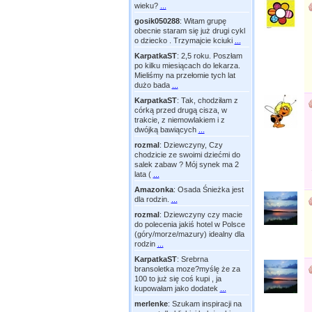
wieku?
...
gosik050288
:
Witam grupę
obecnie staram się już drugi cykl
o dziecko . Trzymajcie kciuki
...
KarpatkaST
:
2,5 roku. Poszłam
po kilku miesiącach do lekarza.
Mieliśmy na przełomie tych lat
dużo bada
...
KarpatkaST
:
Tak, chodziłam z
córką przed drugą cisza, w
trakcie, z niemowlakiem i z
dwójką bawiących
...
rozmal
:
Dziewczyny, Czy
chodzicie ze swoimi dziećmi do
salek zabaw ? Mój synek ma 2
lata (
...
Amazonka
:
Osada Śnieżka jest
dla rodzin.
...
rozmal
:
Dziewczyny czy macie
do polecenia jakiś hotel w Polsce
(góry/morze/mazury) idealny dla
rodzin
...
KarpatkaST
:
Srebrna
bransoletka moze?myślę że za
100 to już się coś kupi , ja
kupowałam jako dodatek
...
merlenke
:
Szukam inspiracji na