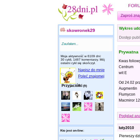
FOR
Zaproś zna
Wykres udo
skowronek29
Dostęp publ
Zaufałam...
Prywatna
Moja aktywność w 6109 dni:
30 cykli, 1467 komentarzy. Mój
Kwas foliow
ostatni cykl się skończył.
Centrum
Napisz do mnie
wit E
Poleć znajomej
Od 24.02 pr
Przyjaciółki
(9)
Augmentin
Flumycon
Macmiror 12
Podgląd ana
luty2010
Kto jest on-line:
Pierwszy dz