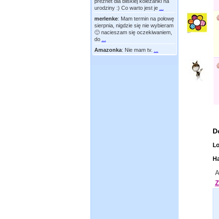
preznet dla bliskiej koleżanki na
urodziny :) Co warto jest je
...
merlenke
:
Mam termin na połowę
sierpnia, nigdzie się nie wybieram
🙂 nacieszam się oczekiwaniem,
do
...
Amazonka
:
Nie mam tv.
...
D
Lo
Ha
A
Z