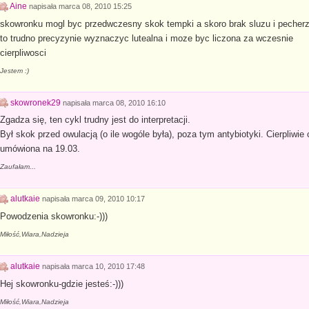
Aine
napisała
marca 08, 2010 15:25
skowronku mogl byc przedwczesny skok tempki a skoro brak sluzu i pecherzy
to trudno precyzynie wyznaczyc lutealna i moze byc liczona za wczesnie
cierpliwosci
Jestem :)
skowronek29
napisała
marca 08, 2010 16:10
Zgadza się, ten cykl trudny jest do interpretacji.
Był skok przed owulacją (o ile wogóle była), poza tym antybiotyki. Cierpliwi
umówiona na 19.03.
Zaufałam...
alutkaie
napisała
marca 09, 2010 10:17
Powodzenia skowronku:-)))
Miłość,Wiara,Nadzieja
alutkaie
napisała
marca 10, 2010 17:48
Hej skowronku-gdzie jesteś:-)))
Miłość,Wiara,Nadzieja