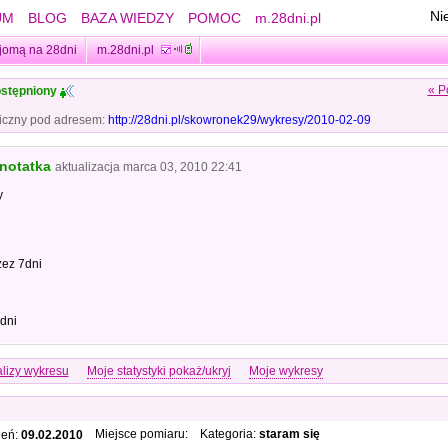
Ni
UM
BLOG
BAZA WIEDZY
POMOC
m.28dni.pl
jomą na 28dni
m.28dni.pl
« P
stępniony
iczny pod adresem:
http://28dni.pl/skowronek29/wykresy/2010-02-09
 notatka
aktualizacja
marca 03, 2010 22:41
y
zez 7dni
dni
lizy wykresu
Moje statystyki pokaż/ukryj
Moje wykresy
Miejsce pomiaru:
Kategoria:
staram się
ień:
09.02.2010