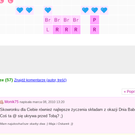
e (
57
)
Znajdź komentarze (autor, treść)
« Popr
Monik75
napisała
marca 08, 2010 13:20
Skowronku dla Ciebie również najlepsze życzenia składam z okazji Dnia Babe
Coś ta @ się ukrywa przed Tobą? ;)
Mam najukochańsze skarby dwa :) Maja i Oskarek :))