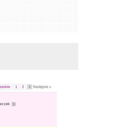
zednie
1
2
3
Następne »
czek :)))