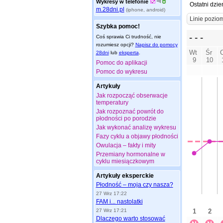
Wykresy w telefonie
Ostatni dzie
m.28dni.pl
(iphone, android)
Szybka pomoc!
Coś sprawia Ci trudność, nie
rozumiesz opcji?
Napisz do pomocy
28dni
lub
eksperta
.
Pomoc do aplikacji
Pomoc do wykresu
Artykuły
Jak rozpocząć obserwacje
temperatury
Jak rozpoznać powrót do
płodności po porodzie
Jak wykonać analizę wykresu
Fazy cyklu a objawy płodności
Owulacja – fakty i mity
Przemiany hormonalne w
cyklu miesiączkowym
Artykuły eksperckie
Płodność – moja czy nasza?
27 Wrz 17:22
FAM i... nastolatki
27 Wrz 17:21
Dlaczego warto stosować