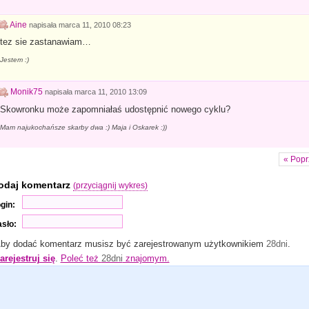
Aine
napisała
marca 11, 2010 08:23
tez sie zastanawiam…
Jestem :)
Monik75
napisała
marca 11, 2010 13:09
Skowronku może zapomniałaś udostępnić nowego cyklu?
Mam najukochańsze skarby dwa :) Maja i Oskarek :))
« Popr
odaj komentarz
(przyciągnij wykres)
gin:
sło:
by dodać komentarz musisz być zarejestrowanym użytkownikiem
28dni
.
arejestruj się
.
Poleć też
28dni
znajomym.