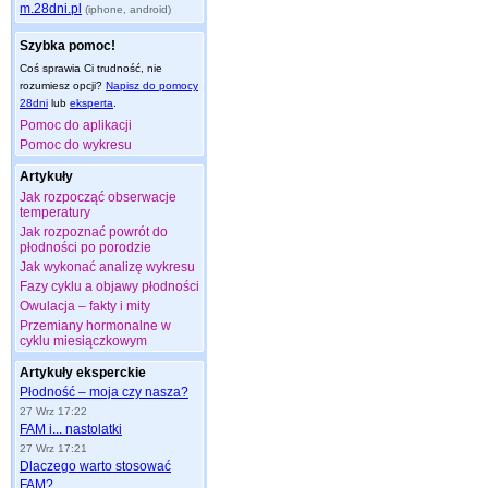
m.28dni.pl
(iphone, android)
Szybka pomoc!
Coś sprawia Ci trudność, nie
rozumiesz opcji?
Napisz do pomocy
28dni
lub
eksperta
.
Pomoc do aplikacji
Pomoc do wykresu
Artykuły
Jak rozpocząć obserwacje
temperatury
Jak rozpoznać powrót do
płodności po porodzie
Jak wykonać analizę wykresu
Fazy cyklu a objawy płodności
Owulacja – fakty i mity
Przemiany hormonalne w
cyklu miesiączkowym
Artykuły eksperckie
Płodność – moja czy nasza?
27 Wrz 17:22
FAM i... nastolatki
27 Wrz 17:21
Dlaczego warto stosować
FAM?