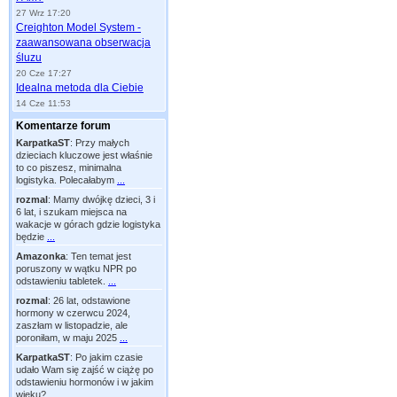
27 Wrz 17:20
Creighton Model System -
zaawansowana obserwacja
śluzu
20 Cze 17:27
Idealna metoda dla Ciebie
14 Cze 11:53
Komentarze forum
KarpatkaST
:
Przy małych
dzieciach kluczowe jest właśnie
to co piszesz, minimalna
logistyka. Polecałabym
...
rozmal
:
Mamy dwójkę dzieci, 3 i
6 lat, i szukam miejsca na
wakacje w górach gdzie logistyka
będzie
...
Amazonka
:
Ten temat jest
poruszony w wątku NPR po
odstawieniu tabletek.
...
rozmal
:
26 lat, odstawione
hormony w czerwcu 2024,
zaszłam w listopadzie, ale
poroniłam, w maju 2025
...
KarpatkaST
:
Po jakim czasie
udało Wam się zajść w ciążę po
odstawieniu hormonów i w jakim
wieku?
...