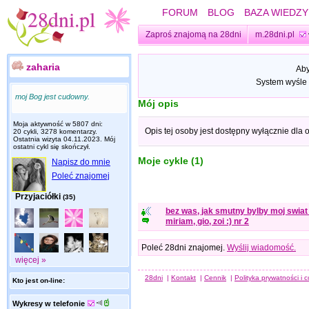
FORUM
BLOG
BAZA WIEDZY
Zaproś znajomą na 28dni
m.28dni.pl
zaharia
Aby
System wyśle 
moj Bog jest cudowny.
Mój opis
Moja aktywność w 5807 dni:
Opis tej osoby jest dostępny wyłącznie dla
20 cykli, 3278 komentarzy.
Ostatnia wizyta
04.11.2023
. Mój
ostatni cykl się skończył.
Moje cykle (1)
Napisz do mnie
Poleć znajomej
Przyjaciółki
(35)
bez was, jak smutny bylby moj swiat 
miriam, gio, zoi :) nr 2
Poleć 28dni znajomej.
Wyślij wiadomość.
więcej »
28dni
|
Kontakt
|
Cennik
|
Polityka prywatności i 
Kto jest on-line:
Wykresy w telefonie