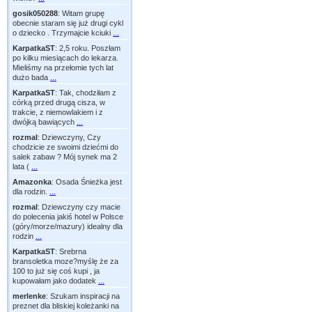
gosik050288
:
Witam grupę
obecnie staram się już drugi cykl
o dziecko . Trzymajcie kciuki
...
KarpatkaST
:
2,5 roku. Poszłam
po kilku miesiącach do lekarza.
Mieliśmy na przełomie tych lat
dużo bada
...
KarpatkaST
:
Tak, chodziłam z
córką przed drugą cisza, w
trakcie, z niemowlakiem i z
dwójką bawiących
...
rozmal
:
Dziewczyny, Czy
chodzicie ze swoimi dziećmi do
salek zabaw ? Mój synek ma 2
lata (
...
Amazonka
:
Osada Śnieżka jest
dla rodzin.
...
rozmal
:
Dziewczyny czy macie
do polecenia jakiś hotel w Polsce
(góry/morze/mazury) idealny dla
rodzin
...
KarpatkaST
:
Srebrna
bransoletka moze?myślę że za
100 to już się coś kupi , ja
kupowałam jako dodatek
...
merlenke
:
Szukam inspiracji na
preznet dla bliskiej koleżanki na