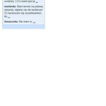
urodziny :) Co warto jest je
...
merlenke
:
Mam termin na połowę
sierpnia, nigdzie się nie wybieram
🙂 nacieszam się oczekiwaniem,
do
...
Amazonka
:
Nie mam tv.
...