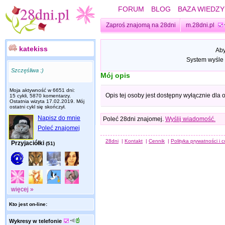
FORUM
BLOG
BAZA WIEDZY
Zaproś znajomą na 28dni
m.28dni.pl
katekiss
Aby
System wyśle 
Szczęśliwa :)
Mój opis
Moja aktywność w 6651 dni:
Opis tej osoby jest dostępny wyłącznie dla
15 cykli, 5870 komentarzy.
Ostatnia wizyta
17.02.2019
. Mój
ostatni cykl się skończył.
Napisz do mnie
Poleć 28dni znajomej.
Wyślij wiadomość.
Poleć znajomej
28dni
|
Kontakt
|
Cennik
|
Polityka prywatności i 
Przyjaciółki
(51)
więcej »
Kto jest on-line:
Wykresy w telefonie