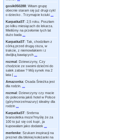
gosik050288
:
Witam grupę
obecnie staram się już drugi cykl
o dziecko . Trzymajcie kciuki
...
KarpatkaST
:
2,5 roku. Poszłam
po kilku miesiącach do lekarza.
Mieliśmy na przełomie tych lat
dużo bada
...
KarpatkaST
:
Tak, chodziłam z
córką przed drugą cisza, w
trakcie, z niemowlakiem i z
dwójką bawiących
...
rozmal
:
Dziewczyny, Czy
chodzicie ze swoimi dziećmi do
salek zabaw ? Mój synek ma 2
lata (
...
Amazonka
:
Osada Śnieżka jest
dla rodzin.
...
rozmal
:
Dziewczyny czy macie
do polecenia jakiś hotel w Polsce
(góry/morze/mazury) idealny dla
rodzin
...
KarpatkaST
:
Srebrna
bransoletka moze?myślę że za
100 to już się coś kupi , ja
kupowałam jako dodatek
...
merlenke
:
Szukam inspiracji na
preznet dla bliskiej koleżanki na