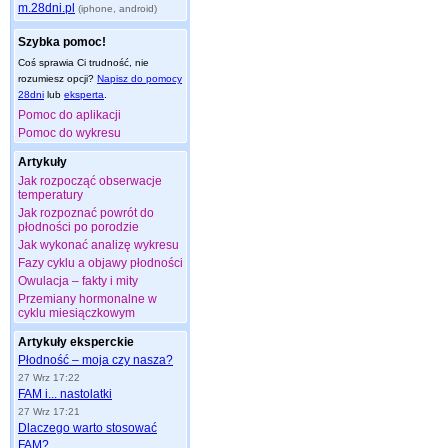
m.28dni.pl
(iphone, android)
Szybka pomoc!
Coś sprawia Ci trudność, nie
rozumiesz opcji?
Napisz do pomocy
28dni
lub
eksperta
.
Pomoc do aplikacji
Pomoc do wykresu
Artykuły
Jak rozpocząć obserwacje
temperatury
Jak rozpoznać powrót do
płodności po porodzie
Jak wykonać analizę wykresu
Fazy cyklu a objawy płodności
Owulacja – fakty i mity
Przemiany hormonalne w
cyklu miesiączkowym
Artykuły eksperckie
Płodność – moja czy nasza?
27 Wrz 17:22
FAM i... nastolatki
27 Wrz 17:21
Dlaczego warto stosować
FAM?