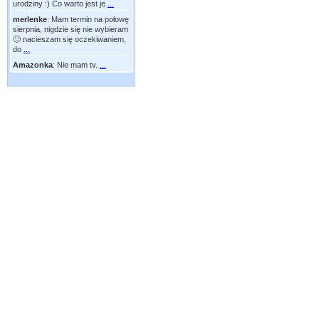
urodziny :) Co warto jest je
...
merlenke
:
Mam termin na połowę
sierpnia, nigdzie się nie wybieram
🙂 nacieszam się oczekiwaniem,
do
...
Amazonka
:
Nie mam tv.
...