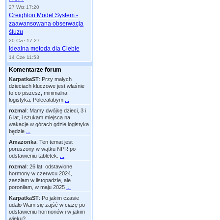
27 Wrz 17:20
Creighton Model System -
zaawansowana obserwacja
śluzu
20 Cze 17:27
Idealna metoda dla Ciebie
14 Cze 11:53
Komentarze forum
KarpatkaST
:
Przy małych
dzieciach kluczowe jest właśnie
to co piszesz, minimalna
logistyka. Polecałabym
...
rozmal
:
Mamy dwójkę dzieci, 3 i
6 lat, i szukam miejsca na
wakacje w górach gdzie logistyka
będzie
...
Amazonka
:
Ten temat jest
poruszony w wątku NPR po
odstawieniu tabletek.
...
rozmal
:
26 lat, odstawione
hormony w czerwcu 2024,
zaszłam w listopadzie, ale
poroniłam, w maju 2025
...
KarpatkaST
:
Po jakim czasie
udało Wam się zajść w ciążę po
odstawieniu hormonów i w jakim
wieku?
...