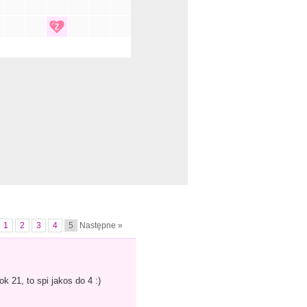
1
2
3
4
5
Następne »
k 21, to spi jakos do 4 :)