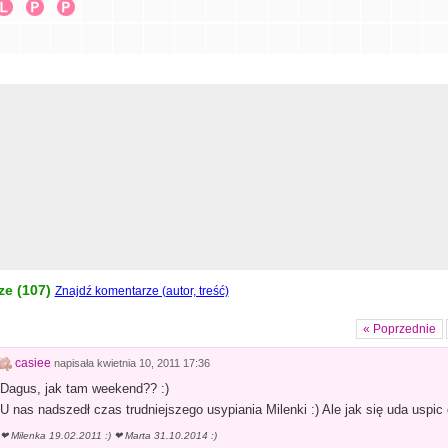
e (
107
)
Znajdź komentarze (autor, treść)
« Poprzednie
casiee
napisała
kwietnia 10, 2011 17:36
Dagus, jak tam weekend?? :)
U nas nadszedł czas trudniejszego usypiania Milenki :) Ale jak się uda uspic o
❤ Milenka 19.02.2011 :) ❤ Marta 31.10.2014 :)