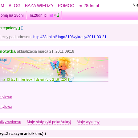
Ni
UM
BLOG
BAZA WIEDZY
POMOC
m.28dni.pl
jomą na 28dni
m.28dni.pl
stępniony
iczny pod adresem:
http://28dni.pl/daga310/wykresy/2011-03-21
 notatka
aktualizacja
marca 21, 2011 09:18
lizy wykresu
Moje statystyki pokaż/ukryj
Moje wykresy
y...Z naszym aniołkiem:):)