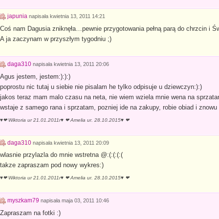
japunia
napisała
kwietnia 13, 2011 14:21
Coś nam Dagusia zniknęła…pewnie przygotowania pełną parą do chrzcin i Świ
A ja zaczynam w przyszłym tygodniu ;)
daga310
napisała
kwietnia 13, 2011 20:06
Agus jestem, jestem:):):)
poprostu nic tutaj u siebie nie pisalam he tylko odpisuje u dziewczyn:):)
jakos teraz mam malo czasu na neta, nie wiem wziela mnie wena na sprzat
wstaje z samego rana i sprzatam, pozniej ide na zakupy, robie obiad i znow
♥❤ Wiktoria ur 21.01.2011r♥ ❤ Amelia ur. 28.10.2015♥ ❤
daga310
napisała
kwietnia 13, 2011 20:09
wlasnie przylazla do mnie wstretna @:(:(:(:(
takze zapraszam pod nowy wykres:)
♥❤ Wiktoria ur 21.01.2011r♥ ❤ Amelia ur. 28.10.2015♥ ❤
myszkam79
napisała
maja 03, 2011 10:46
Zapraszam na fotki :)