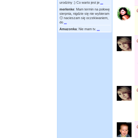
urodziny :) Co warto jest je
...
merlenke
:
Mam termin na połowę
sierpnia, nigdzie się nie wybieram
🙂 nacieszam się oczekiwaniem,
do
...
Amazonka
:
Nie mam tv.
...