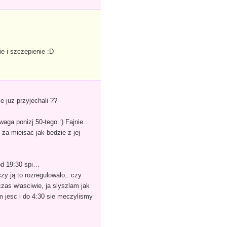
e i szczepienie :D
e juz przyjechali ??
aga ponizj 50-tego :) Fajnie..
 za mieisac jak bedzie z jej
od 19:30 spi…
zy ją to rozregulowało.. czy
zas własciwie, ja slyszlam jak
m jesc i do 4:30 sie meczylismy