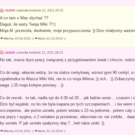
casiee
napisała
kwietnia 12, 2011 20:22
A co tam u Was słychać ??
Daguś, ile waży Twoja Wiki ??:)
Moja M. przerosła, dosłownie, moje przypuszczenia :)) Dzis miałysmy ważeni
❤ Milenka 19.02.2011 :) ❤ Marta 31.10.2014 :)
casiee
zmieniła
kwietnia 13, 2011 08:23
No tak, macie duzo pracy związanej z przygotowaniem świat i chrzcin, rodzic
.
Co do wagi, własnie widzę, że na siatce centylowej, wzrost goni 90 centyl, a w
zgrabniutka ta Wasza Wiki hihi, nie to co moja Milena :)) och.. :)) Zobaczymy
waga :) 25 maja kolejne pomiary.. :))
.
Co do nocek.. to tak, nadla spi do 4:30 od 20… jak ładnie usnie… czasem i 
Dzis był wyjatek, no bo nie byla kapana po tych szczepieniach… i nie wiem c
szczepienia.. ale poźno usneła, potem wstala o 23 na jedzenie.. potem caly c
się pręzy i wygina, o 2 wstałam ja przewinac, własciwie nic nei zorbiła… daa
by usneła :P jak usneła spałysmy dop 7…heh takie uroki :))
❤ Milenka 19.02.2011 :) ❤ Marta 31.10.2014 :)