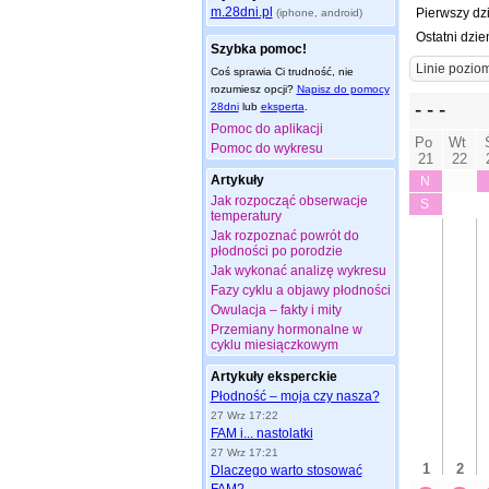
m.28dni.pl
Pierwszy dz
(iphone, android)
Ostatni dzie
Szybka pomoc!
Coś sprawia Ci trudność, nie
rozumiesz opcji?
Napisz do pomocy
28dni
lub
eksperta
.
Pomoc do aplikacji
Pomoc do wykresu
Artykuły
Jak rozpocząć obserwacje
temperatury
Jak rozpoznać powrót do
płodności po porodzie
Jak wykonać analizę wykresu
Fazy cyklu a objawy płodności
Owulacja – fakty i mity
Przemiany hormonalne w
cyklu miesiączkowym
Artykuły eksperckie
Płodność – moja czy nasza?
27 Wrz 17:22
FAM i... nastolatki
27 Wrz 17:21
Dlaczego warto stosować