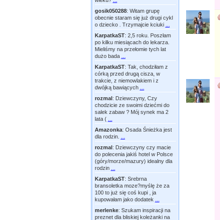
wieku?
...
gosik050288
:
Witam grupę
obecnie staram się już drugi cykl
o dziecko . Trzymajcie kciuki
...
KarpatkaST
:
2,5 roku. Poszłam
po kilku miesiącach do lekarza.
Mieliśmy na przełomie tych lat
dużo bada
...
KarpatkaST
:
Tak, chodziłam z
córką przed drugą cisza, w
trakcie, z niemowlakiem i z
dwójką bawiących
...
rozmal
:
Dziewczyny, Czy
chodzicie ze swoimi dziećmi do
salek zabaw ? Mój synek ma 2
lata (
...
Amazonka
:
Osada Śnieżka jest
dla rodzin.
...
rozmal
:
Dziewczyny czy macie
do polecenia jakiś hotel w Polsce
(góry/morze/mazury) idealny dla
rodzin
...
KarpatkaST
:
Srebrna
bransoletka moze?myślę że za
100 to już się coś kupi , ja
kupowałam jako dodatek
...
merlenke
:
Szukam inspiracji na
preznet dla bliskiej koleżanki na