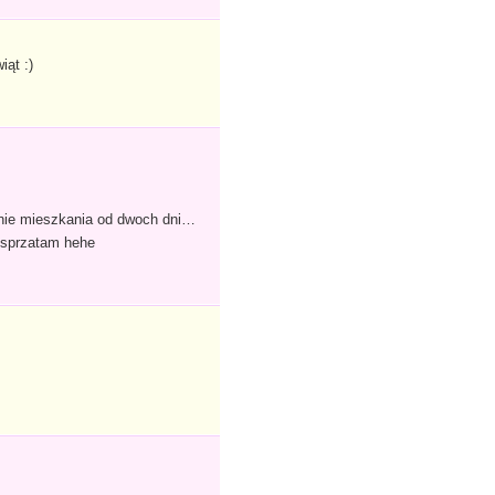
ąt :)
anie mieszkania od dwoch dni…
u sprzatam hehe