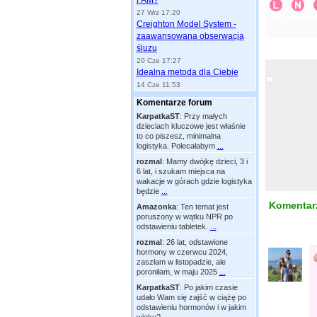
FAM?
27 Wrz 17:20
Creighton Model System -
zaawansowana obserwacja
śluzu
20 Cze 17:27
Idealna metoda dla Ciebie
14 Cze 11:53
Komentarze forum
KarpatkaST
:
Przy małych
dzieciach kluczowe jest właśnie
to co piszesz, minimalna
logistyka. Polecałabym
...
rozmal
:
Mamy dwójkę dzieci, 3 i
6 lat, i szukam miejsca na
wakacje w górach gdzie logistyka
będzie
...
Komentarz
Amazonka
:
Ten temat jest
poruszony w wątku NPR po
odstawieniu tabletek.
...
rozmal
:
26 lat, odstawione
hormony w czerwcu 2024,
zaszłam w listopadzie, ale
poroniłam, w maju 2025
...
KarpatkaST
:
Po jakim czasie
udało Wam się zajść w ciążę po
odstawieniu hormonów i w jakim