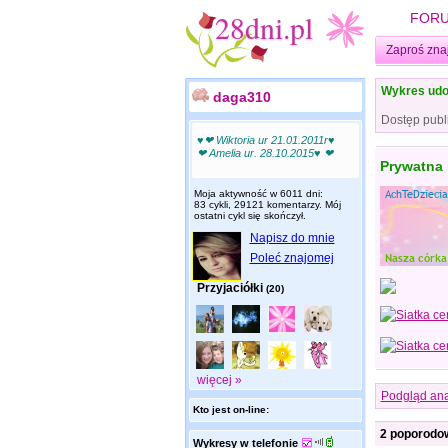
FOR
Zaproś zna
Wykres udo
daga310
Dostęp publ
♥❤ Wiktoria ur 21.01.2011r♥
❤ Amelia ur. 28.10.2015♥ ❤
Prywatna
Moja aktywność w 6011 dni:
83 cykli, 29121 komentarzy. Mój
ostatni cykl się skończył.
Napisz do mnie
Poleć znajomej
Przyjaciółki
(20)
więcej »
Podgląd ana
Kto jest on-line:
2 poporodow
Wykresy w telefonie