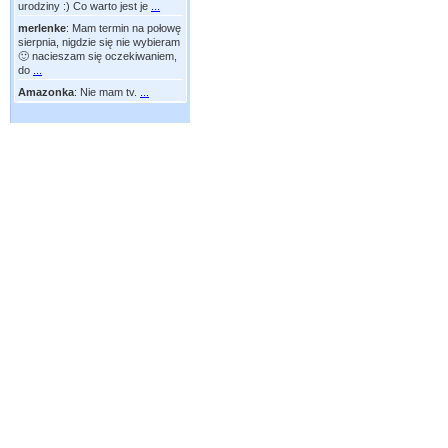
urodziny :) Co warto jest je
...
merlenke
:
Mam termin na połowę
sierpnia, nigdzie się nie wybieram
🙂 nacieszam się oczekiwaniem,
do
...
Amazonka
:
Nie mam tv.
...