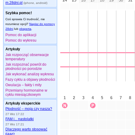
m.28dni.pl
(iphone, android)
Szybka pomoc!
Coś sprawia Ci trudność, nie
rozumiesz opcji?
Napisz do pomocy
28dni
lub
eksperta
.
Pomoc do aplikacji
Pomoc do wykresu
Artykuły
Jak rozpocząć obserwacje
temperatury
Jak rozpoznać powrót do
płodności po porodzie
Jak wykonać analizę wykresu
Fazy cyklu a objawy płodności
Owulacja – fakty i mity
Przemiany hormonalne w
cyklu miesiączkowym
Artykuły eksperckie
Płodność – moja czy nasza?
27 Wrz 17:22
FAM i... nastolatki
27 Wrz 17:21
Dlaczego warto stosować
FAM?