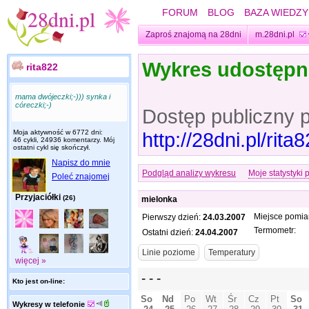
FORUM
BLOG
BAZA WIEDZY
Zaproś znajomą na 28dni
m.28dni.pl
Wykres udostęp
rita822
mama dwójeczki;-))) synka i
córeczki;-)
Dostęp publiczny 
Moja aktywność w 6772 dni:
http://28dni.pl/ri
46 cykli, 24936 komentarzy. Mój
ostatni cykl się skończył.
Napisz do mnie
Podgląd analizy wykresu
Moje statystyki 
Poleć znajomej
Przyjaciółki
(26)
mielonka
Miejsce pomia
Pierwszy dzień:
24.03.2007
Termometr:
Ostatni dzień:
24.04.2007
więcej »
Kto jest on-line:
Wykresy w telefonie