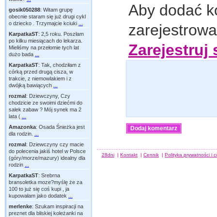
Aby dodać k
gosik050288
:
Witam grupę
obecnie staram się już drugi cykl
o dziecko . Trzymajcie kciuki
...
zarejestrow
KarpatkaST
:
2,5 roku. Poszłam
po kilku miesiącach do lekarza.
Zarejestruj 
Mieliśmy na przełomie tych lat
dużo bada
...
KarpatkaST
:
Tak, chodziłam z
córką przed drugą cisza, w
trakcie, z niemowlakiem i z
dwójką bawiących
...
rozmal
:
Dziewczyny, Czy
chodzicie ze swoimi dziećmi do
salek zabaw ? Mój synek ma 2
lata (
...
Amazonka
:
Osada Śnieżka jest
dla rodzin.
...
rozmal
:
Dziewczyny czy macie
do polecenia jakiś hotel w Polsce
28dni
|
Kontakt
|
Cennik
|
Polityka prywatności i 
(góry/morze/mazury) idealny dla
rodzin
...
KarpatkaST
:
Srebrna
bransoletka moze?myślę że za
100 to już się coś kupi , ja
kupowałam jako dodatek
...
merlenke
:
Szukam inspiracji na
preznet dla bliskiej koleżanki na