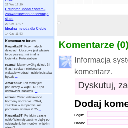
27 Wrz 17:20
Creighton Model System -
zaawansowana obserwacja
śluzu
20 Cze 17:27
Idealna metoda dla Ciebie
14 Cze 11:53
Komentarze forum
Komentarze (
0
KarpatkaST
:
Przy małych
dzieciach kluczowe jest właśnie
to co piszesz, minimalna
Informacja sys
logistyka. Polecałabym
...
rozmal
:
Mamy dwójkę dzieci, 3 i
6 lat, i szukam miejsca na
komentarz.
wakacje w górach gdzie logistyka
będzie
...
Dyskutuj, za
Amazonka
:
Ten temat jest
poruszony w wątku NPR po
odstawieniu tabletek.
...
rozmal
:
26 lat, odstawione
Dodaj kom
hormony w czerwcu 2024,
zaszłam w listopadzie, ale
poroniłam, w maju 2025
...
Login:
KarpatkaST
:
Po jakim czasie
udało Wam się zajść w ciążę po
Hasło:
odstawieniu hormonów i w jakim
wieku?
...