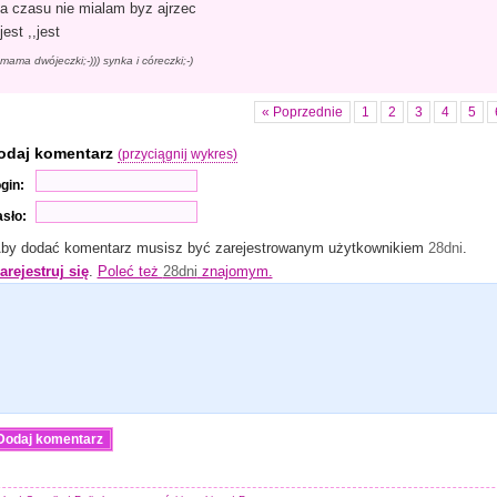
a czasu nie mialam byz ajrzec
jest ,,jest
mama dwójeczki;-))) synka i córeczki;-)
« Poprzednie
1
2
3
4
5
odaj komentarz
(przyciągnij wykres)
gin:
sło:
by dodać komentarz musisz być zarejestrowanym użytkownikiem
28dni
.
arejestruj się
.
Poleć też
28dni
znajomym.