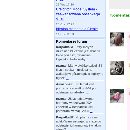
27 Wrz 17:20
Creighton Model System -
zaawansowana obserwacja
Komentarz
śluzu
20 Cze 17:27
Idealna metoda dla Ciebie
14 Cze 11:53
Komentarze forum
KarpatkaST
:
Przy małych
dzieciach kluczowe jest właśnie
to co piszesz, minimalna
logistyka. Polecałabym
...
rozmal
:
Mamy dwójkę dzieci, 3 i
6 lat, i szukam miejsca na
wakacje w górach gdzie logistyka
będzie
...
Amazonka
:
Ten temat jest
poruszony w wątku NPR po
odstawieniu tabletek.
...
rozmal
:
26 lat, odstawione
hormony w czerwcu 2024,
zaszłam w listopadzie, ale
poroniłam, w maju 2025
...
KarpatkaST
:
Po jakim czasie
udało Wam się zajść w ciążę po
odstawieniu hormonów i w jakim
wieku?
...