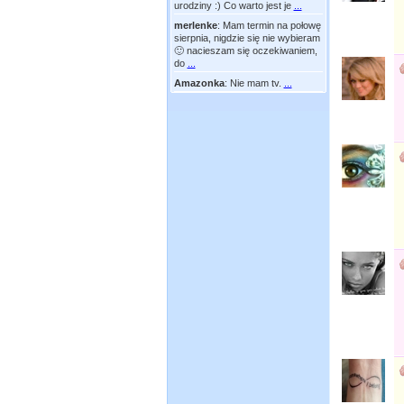
urodziny :) Co warto jest je
...
merlenke
:
Mam termin na połowę
sierpnia, nigdzie się nie wybieram
🙂 nacieszam się oczekiwaniem,
do
...
Amazonka
:
Nie mam tv.
...