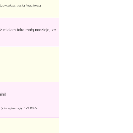
ojrzewaniem, troską i wzajemną
aż mialam taka małą nadzieje, ze
ihi!
dy im wybaczają. " -O.Wilde