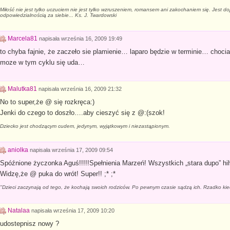
Miłość nie jest tylko uczuciem nie jest tylko wzruszeniem, romansem ani zakochaniem się. Jest d
odpowiedzialnością za siebie... Ks. J. Twardowski
Marcela81
napisała
września 16, 2009 19:49
to chyba fajnie, że zaczeło sie plamienie… laparo będzie w terminie… choci
moze w tym cyklu się uda…
Malutka81
napisała
września 16, 2009 21:32
No to super,że @ się rozkręca:)
Jenki do czego to doszło….aby cieszyć się z @:(szok!
Dziecko jest chodzącym cudem, jedynym, wyjątkowym i niezastąpionym.
aniolka
napisała
września 17, 2009 09:54
Spóźnione życzonka Aguś!!!!!Spełnienia Marzeń! Wszystkich „stara dupo” hih
Widzę,że @ puka do wrót! Super!! ;* ;*
"Dzieci zaczynają od tego, że kochają swoich rodziców. Po pewnym czasie sądzą ich. Rzadko kie
Natalaa
napisała
września 17, 2009 10:20
udostepnisz nowy ?