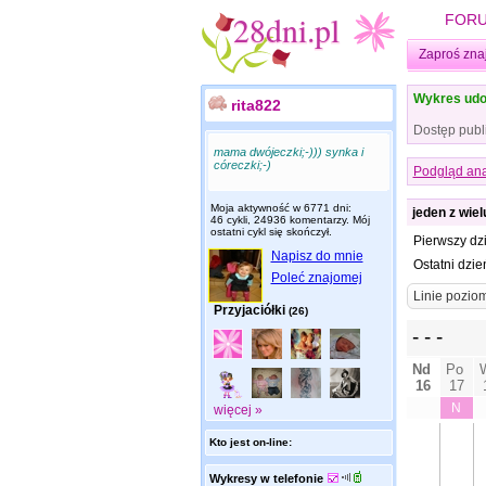
FOR
Zaproś zna
Wykres udo
rita822
Dostęp publ
mama dwójeczki;-))) synka i
córeczki;-)
Podgląd ana
Moja aktywność w 6771 dni:
jeden z wie
46 cykli, 24936 komentarzy. Mój
ostatni cykl się skończył.
Pierwszy dz
Napisz do mnie
Ostatni dzie
Poleć znajomej
Przyjaciółki
(26)
więcej »
Kto jest on-line:
Wykresy w telefonie