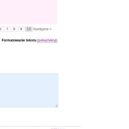
6
7
8
9
10
Następne »
Formatowanie tekstu
(pokaż/ukryj)