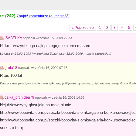
e (
242
)
Znajdź komentarze (autor, treść)
« Poprzednie
1
2
3
4
5
ISABELKA
napisała
września 15, 2009 22:33
Ritko…wszystkiego najlepszego,spelnienia marzen
Łukasz ur 25.02.1993 i wyczekana Zuzanka,ur 12.02.2009.....moje szczęście ;)
greta18
napisała
września 16, 2009 07:16
Rituś 100 lat
Każdy z nas przeżywa swoje życie tylko raz, jeśli jesteśmy szczerzy, żyć raz wystarczy. Greta Gar
dzika_orchidea79
napisała
września 16, 2009 14:35
Hej dziewczyny głosujcie na moją niunię….
http://www.bobovita.com.pl/soczki-bobovita-slomka/galeria-konkursowa/zdjec
http://www.bobovita.com.pl/soczki-bobovita-slomka/galeria-konkursowa/zdjec
sorki ze tutaj…