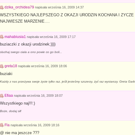
dzika_orchidea79
napisała
września 16, 2009 14:37
WSZYSTKIEGO NAJLEPSZEGO Z OKAZJI URODZIN KOCHANA I ZYCZE 
NAJWIESZE MARZENIE….
mahabiusia1
napisała
września 16, 2009 17:17
buziaczki z okazji urodzinek;))))
sluchaj swego ciala a ono powie co go boli...
greta18
napisała
września 16, 2009 18:06
buziaki
Każdy z nas przeżywa swoje życie tylko raz, jeśli jesteśmy szczerzy, żyć raz wystarczy. Greta Gar
Efiaa
napisała
września 16, 2009 18:07
Wszystkiego naj!!!:)
Boże, dodaj sił!
Fla
napisała
września 16, 2009 18:16
@ nie ma jeszcze ???