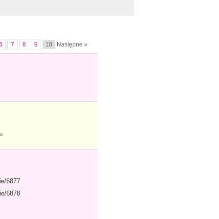
6
7
8
9
10
Następne »
bo
ie/6877
ie/6878