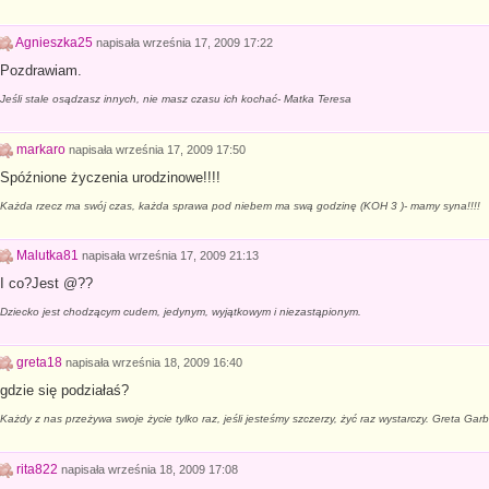
Agnieszka25
napisała
września 17, 2009 17:22
Pozdrawiam.
Jeśli stale osądzasz innych, nie masz czasu ich kochać- Matka Teresa
markaro
napisała
września 17, 2009 17:50
Spóźnione życzenia urodzinowe!!!!
Każda rzecz ma swój czas, każda sprawa pod niebem ma swą godzinę (KOH 3 )- mamy syna!!!!
Malutka81
napisała
września 17, 2009 21:13
I co?Jest @??
Dziecko jest chodzącym cudem, jedynym, wyjątkowym i niezastąpionym.
greta18
napisała
września 18, 2009 16:40
gdzie się podziałaś?
Każdy z nas przeżywa swoje życie tylko raz, jeśli jesteśmy szczerzy, żyć raz wystarczy. Greta Gar
rita822
napisała
września 18, 2009 17:08