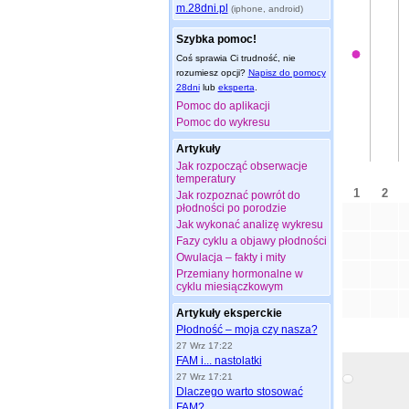
m.28dni.pl
(iphone, android)
Szybka pomoc!
Coś sprawia Ci trudność, nie
rozumiesz opcji?
Napisz do pomocy
28dni
lub
eksperta
.
Pomoc do aplikacji
Pomoc do wykresu
Artykuły
Jak rozpocząć obserwacje
temperatury
Jak rozpoznać powrót do
płodności po porodzie
Jak wykonać analizę wykresu
Fazy cyklu a objawy płodności
Owulacja – fakty i mity
Przemiany hormonalne w
cyklu miesiączkowym
Artykuły eksperckie
Płodność – moja czy nasza?
27 Wrz 17:22
FAM i... nastolatki
27 Wrz 17:21
Dlaczego warto stosować
FAM?