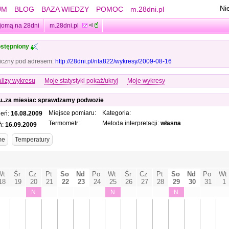
Ni
UM
BLOG
BAZA WIEDZY
POMOC
m.28dni.pl
jomą na 28dni
m.28dni.pl
stępniony
iczny pod adresem:
http://28dni.pl/rita822/wykresy/2009-08-16
lizy wykresu
Moje statystyki pokaż/ukryj
Moje wykresy
lu..za miesiac sprawdzamy podwozie
Miejsce pomiaru:
Kategoria:
ień:
16.08.2009
Termometr:
Metoda interpretacji:
własna
ń:
16.09.2009