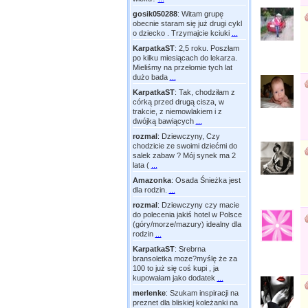
gosik050288
:
Witam grupę
obecnie staram się już drugi cykl
o dziecko . Trzymajcie kciuki
...
KarpatkaST
:
2,5 roku. Poszłam
po kilku miesiącach do lekarza.
Mieliśmy na przełomie tych lat
dużo bada
...
KarpatkaST
:
Tak, chodziłam z
córką przed drugą cisza, w
trakcie, z niemowlakiem i z
dwójką bawiących
...
rozmal
:
Dziewczyny, Czy
chodzicie ze swoimi dziećmi do
salek zabaw ? Mój synek ma 2
lata (
...
Amazonka
:
Osada Śnieżka jest
dla rodzin.
...
rozmal
:
Dziewczyny czy macie
do polecenia jakiś hotel w Polsce
(góry/morze/mazury) idealny dla
rodzin
...
KarpatkaST
:
Srebrna
bransoletka moze?myślę że za
100 to już się coś kupi , ja
kupowałam jako dodatek
...
merlenke
:
Szukam inspiracji na
preznet dla bliskiej koleżanki na