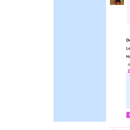
D
Lo
Ha
A
Z