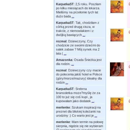
KarpatkaST
:
2,5 roku. Poszłam
po kilku miesiącach do lekarza.
Mieliśmy na przełomie tych lat
dużo bada
...
KarpatkaST
:
Tak, chodziłam z
córką przed drugą cisza, w
trakcie, z niemowlakiem i z
dwójką bawiących
...
rozmal
:
Dziewczyny, Czy
chodzicie ze swoimi dziećmi do
salek zabaw ? Mój synek ma 2
lata (
...
Amazonka
:
Osada Śnieżka jest
dla rodzin.
...
rozmal
:
Dziewczyny czy macie
do polecenia jakiś hotel w Polsce
(góry/morze/mazury) idealny dla
rodzin
...
KarpatkaST
:
Srebrna
bransoletka moze?myślę że za
100 to już się coś kupi , ja
kupowałam jako dodatek
...
merlenke
:
Szukam inspiracji na
preznet dla bliskiej koleżanki na
urodziny :) Co warto jest je
...
merlenke
:
Mam termin na połowę
sierpnia, nigdzie się nie wybieram