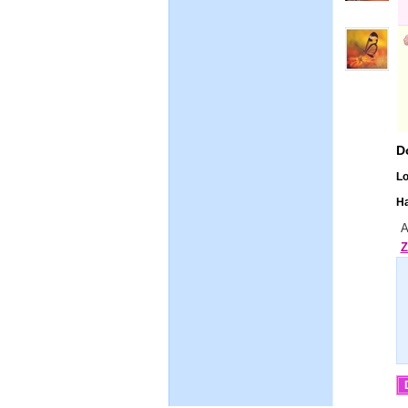
D
Lo
Ha
A
Z