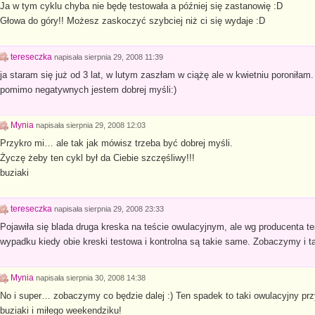
Ja w tym cyklu chyba nie będę testowała a później się zastanowię :D
Głowa do góry!! Możesz zaskoczyć szybciej niż ci się wydaje :D
tereseczka
napisała
sierpnia 29, 2008 11:39
ja staram się już od 3 lat, w lutym zaszłam w ciążę ale w kwietniu poroniłam.
pomimo negatywnych jestem dobrej myśli:)
Mynia
napisała
sierpnia 29, 2008 12:03
Przykro mi… ale tak jak mówisz trzeba być dobrej myśli.
Życzę żeby ten cykl był da Ciebie szczęśliwy!!!
buziaki
tereseczka
napisała
sierpnia 29, 2008 23:33
Pojawiła się blada druga kreska na teście owulacyjnym, ale wg producenta te
wypadku kiedy obie kreski testowa i kontrolna są takie same. Zobaczymy i t
Mynia
napisała
sierpnia 30, 2008 14:38
No i super… zobaczymy co będzie dalej :) Ten spadek to taki owulacyjny p
buziaki i miłego weekendziku!