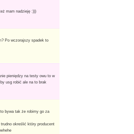
eż mam nadzieję :)))
m? Po wczorajszy spadek to
ie pieniędzy na testy owu to w
y usg robić ale na to brak
ęsto bywa tak że robimy go za
trudno określić który producent
 hehehe