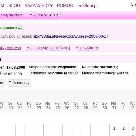
Ni
UM
BLOG
BAZA WIEDZY
POMOC
m.28dni.pl
jomą na 28dni
m.28dni.pl
stępniony
iczny pod adresem:
http://28dni.pl/tereseczka/wykresy/2008-08-17
lizy wykresu
Moje statystyki pokaż/ukryj
Moje wykresy
!
Miejsce pomiaru:
waginalnie
Kategoria:
staram się
ień:
17.08.2008
Termometr:
Microlife MT16C2
Metoda interpretacji:
własna
ń:
12.09.2008