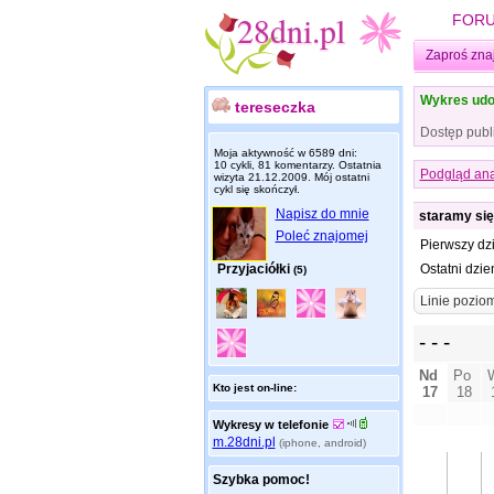
FOR
Zaproś zna
Wykres udo
tereseczka
Dostęp publ
Moja aktywność w 6589 dni:
10 cykli, 81 komentarzy. Ostatnia
Podgląd ana
wizyta
21.12.2009
. Mój ostatni
cykl się skończył.
Napisz do mnie
staramy się
Poleć znajomej
Pierwszy dz
Przyjaciółki
Ostatni dzie
(5)
Kto jest on-line:
Wykresy w telefonie
m.28dni.pl
(iphone, android)
Szybka pomoc!