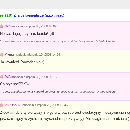
e (
18
)
Znajdź komentarze (autor, treść)
IWA
napisała
sierpnia 18, 2008 10:07
No cóż będę trzymać kciuki! ;)))
"To możliwość spełnienia marzeń sprawia, że życie jest tak fascynujące." Paulo Coelho
Mynia
napisała
sierpnia 19, 2008 14:26
Ja również! Powodzenia :)
IWA
napisała
sierpnia 25, 2008 09:15
Co słychać?? :)))
"To możliwość spełnienia marzeń sprawia, że życie jest tak fascynujące." Paulo Coelho
tereseczka
napisała
sierpnia 25, 2008 19:45
Zrobiłam dzisiaj pierwszy z pięciu w paczce test owulacyjny – oczywiście n
jeszcze nigdy w życiu nie wyszedł mi pozytywny). Ale ciągle mam nadzieję:)