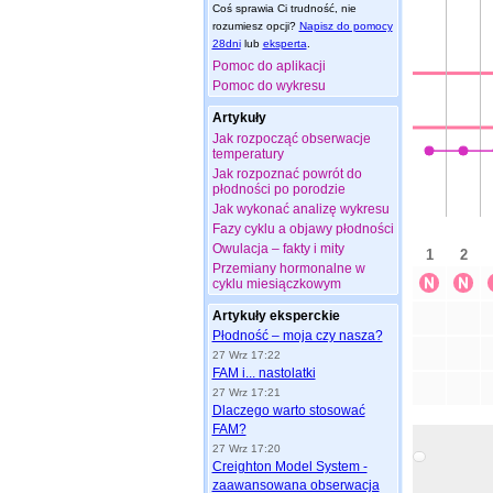
Coś sprawia Ci trudność, nie
rozumiesz opcji?
Napisz do pomocy
28dni
lub
eksperta
.
Pomoc do aplikacji
Pomoc do wykresu
Artykuły
Jak rozpocząć obserwacje
temperatury
Jak rozpoznać powrót do
płodności po porodzie
Jak wykonać analizę wykresu
Fazy cyklu a objawy płodności
Owulacja – fakty i mity
Przemiany hormonalne w
cyklu miesiączkowym
Artykuły eksperckie
Płodność – moja czy nasza?
27 Wrz 17:22
FAM i... nastolatki
27 Wrz 17:21
Dlaczego warto stosować
FAM?
27 Wrz 17:20
Creighton Model System -
zaawansowana obserwacja