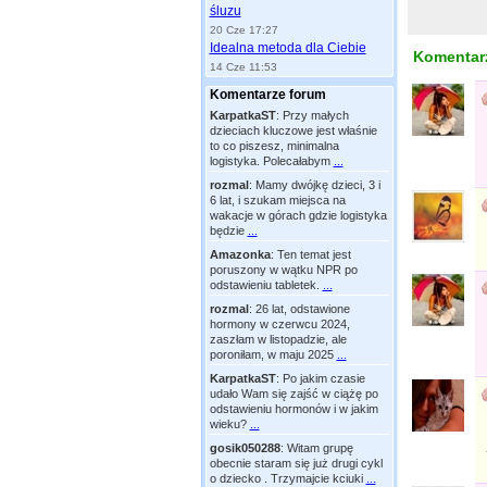
śluzu
20 Cze 17:27
Idealna metoda dla Ciebie
Komentarz
14 Cze 11:53
Komentarze forum
KarpatkaST
:
Przy małych
dzieciach kluczowe jest właśnie
to co piszesz, minimalna
logistyka. Polecałabym
...
rozmal
:
Mamy dwójkę dzieci, 3 i
6 lat, i szukam miejsca na
wakacje w górach gdzie logistyka
będzie
...
Amazonka
:
Ten temat jest
poruszony w wątku NPR po
odstawieniu tabletek.
...
rozmal
:
26 lat, odstawione
hormony w czerwcu 2024,
zaszłam w listopadzie, ale
poroniłam, w maju 2025
...
KarpatkaST
:
Po jakim czasie
udało Wam się zajść w ciążę po
odstawieniu hormonów i w jakim
wieku?
...
gosik050288
:
Witam grupę
obecnie staram się już drugi cykl
o dziecko . Trzymajcie kciuki
...