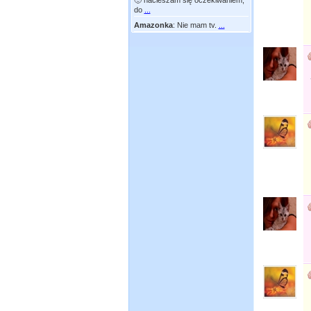
🙂 nacieszam się oczekiwaniem,
do
...
Amazonka
:
Nie mam tv.
...