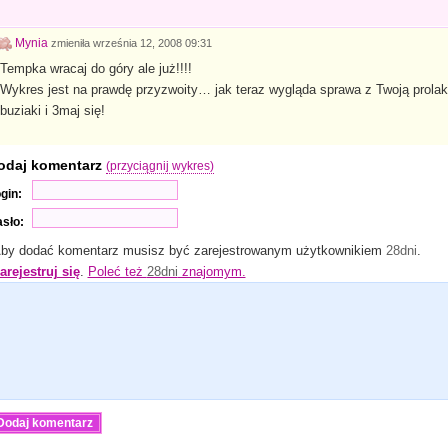
Mynia
zmieniła
września 12, 2008 09:31
Tempka wracaj do góry ale już!!!!
Wykres jest na prawdę przyzwoity… jak teraz wygląda sprawa z Twoją prola
buziaki i 3maj się!
odaj komentarz
(przyciągnij wykres)
gin:
sło:
by dodać komentarz musisz być zarejestrowanym użytkownikiem
28dni
.
arejestruj się
.
Poleć też
28dni
znajomym.