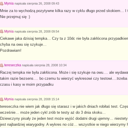
Mynia
napisała
sierpnia 26, 2008 09:43
Mnie za to wychodzą pozytywne kilka razy w cyklu długo przed skokiem… I t
Nie przejmuj się :)
Mynia
napisała
sierpnia 28, 2008 09:54
Ciekawe jaka dzisiaj tempka… Czy ta z 10dc nie była zakłócona przypadkie
chyba na owu się szykuje…
Pozdrawiam!
tereseczka
napisała
sierpnia 28, 2008 10:34
Raczej tempka nie była zakłócona. Może i się szykuje na owu…. ale wydawan
takim razie bezsens…. bo czemu tu wierzyć wykresowi czy testowi….trzeba b
czasu i kasy w moim przypadku
Mynia
napisała
sierpnia 28, 2008 15:14
tereseczka nie wiem jak długo się starasz i w jakich dniach robiłaś test. Cz
wcześnie… może jeden cykl zrób te testy aż do 3 dnia skoku…
Dziewczyny pisały że jeden test może wyjść dodatni drugi ujemny… niestety 
jest najbardziej wiarygodny. A wykres no cóż… wszystkie w niego wierzymy