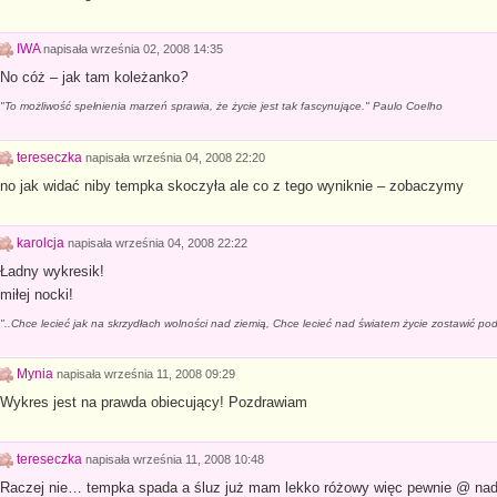
IWA
napisała
września 02, 2008 14:35
No cóż – jak tam koleżanko
?
"To możliwość spełnienia marzeń sprawia, że życie jest tak fascynujące." Paulo Coelho
tereseczka
napisała
września 04, 2008 22:20
no jak widać niby tempka skoczyła ale co z tego wyniknie – zobaczymy
karolcja
napisała
września 04, 2008 22:22
Ładny wykresik!
miłej nocki!
"..Chce lecieć jak na skrzydłach wolności nad ziemią, Chce lecieć nad światem życie zostawić p
Mynia
napisała
września 11, 2008 09:29
Wykres jest na prawda obiecujący! Pozdrawiam
tereseczka
napisała
września 11, 2008 10:48
Raczej nie… tempka spada a śluz już mam lekko różowy więc pewnie @ nadc