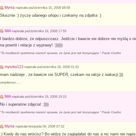
Mynia
napisała
października 15, 2008 08:58
Słusznie :) życzę udanego urlopu i czekamy na zdjatka :)
IWA
napisała
października 16, 2008 17:55
I bardzo dobrze, że odpuszczasz. Jedźcie i bawcie sie dobrze nie myślą o
na powrót i relacje z wyprawy! :))))))
"To możliwość spełnienia marzeń sprawia, że życie jest tak fascynujące." Paulo Coelho
myszka123
napisała
października 18, 2008 01:42
mam nadzieje , ze bawicie sie SUPER, czekam na ralcje z wakacji:)))
cierpliwosci......
IWA
napisała
października 18, 2008 19:15
No i superaśne zdjęcia! ;))))
"To możliwość spełnienia marzeń sprawia, że życie jest tak fascynujące." Paulo Coelho
Mynia
napisała
listopada 06, 2008 07:32
:) Kiedy do nas wrócisz? Bo widzę że zaglądałaś do nas a nic nami nie napis