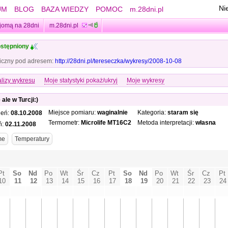
Ni
UM
BLOG
BAZA WIEDZY
POMOC
m.28dni.pl
jomą na 28dni
m.28dni.pl
stępniony
iczny pod adresem:
http://28dni.pl/tereseczka/wykresy/2008-10-08
lizy wykresu
Moje statystyki pokaż/ukryj
Moje wykresy
ale w Turcji:)
Miejsce pomiaru:
waginalnie
Kategoria:
staram się
ień:
08.10.2008
Termometr:
Microlife MT16C2
Metoda interpretacji:
własna
ń:
02.11.2008