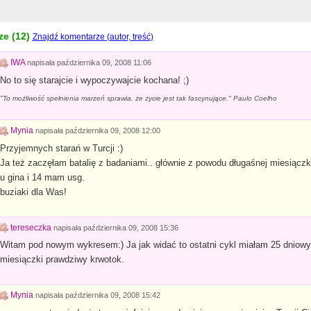
e (
12
)
Znajdź komentarze (autor, treść)
IWA
napisała
października 09, 2008 11:06
No to się starajcie i wypoczywajcie kochana! ;)
"To możliwość spełnienia marzeń sprawia, że życie jest tak fascynujące." Paulo Coelho
Mynia
napisała
października 09, 2008 12:00
Przyjemnych starań w Turcji :)
Ja też zaczęłam batalię z badaniami.. głównie z powodu długaśnej miesiączk
u gina i 14 mam usg.
buziaki dla Was!
tereseczka
napisała
października 09, 2008 15:36
Witam pod nowym wykresem:) Ja jak widać to ostatni cykl miałam 25 dniowy,
miesiączki prawdziwy krwotok.
Mynia
napisała
października 09, 2008 15:42