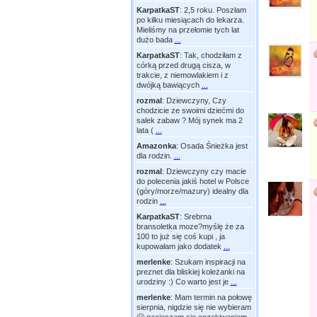
KarpatkaST
:
2,5 roku. Poszłam
po kilku miesiącach do lekarza.
Mieliśmy na przełomie tych lat
dużo bada
...
KarpatkaST
:
Tak, chodziłam z
córką przed drugą cisza, w
trakcie, z niemowlakiem i z
dwójką bawiących
...
rozmal
:
Dziewczyny, Czy
chodzicie ze swoimi dziećmi do
salek zabaw ? Mój synek ma 2
lata (
...
Amazonka
:
Osada Śnieżka jest
dla rodzin.
...
rozmal
:
Dziewczyny czy macie
do polecenia jakiś hotel w Polsce
(góry/morze/mazury) idealny dla
rodzin
...
KarpatkaST
:
Srebrna
bransoletka moze?myślę że za
100 to już się coś kupi , ja
kupowałam jako dodatek
...
merlenke
:
Szukam inspiracji na
preznet dla bliskiej koleżanki na
urodziny :) Co warto jest je
...
merlenke
:
Mam termin na połowę
sierpnia, nigdzie się nie wybieram