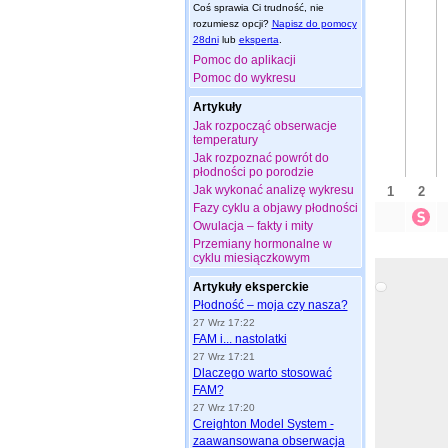
Coś sprawia Ci trudność, nie
rozumiesz opcji?
Napisz do pomocy
28dni
lub
eksperta
.
Pomoc do aplikacji
Pomoc do wykresu
Artykuły
Jak rozpocząć obserwacje
temperatury
Jak rozpoznać powrót do
płodności po porodzie
Jak wykonać analizę wykresu
Fazy cyklu a objawy płodności
Owulacja – fakty i mity
Przemiany hormonalne w
cyklu miesiączkowym
Artykuły eksperckie
Płodność – moja czy nasza?
27 Wrz 17:22
FAM i... nastolatki
27 Wrz 17:21
Dlaczego warto stosować
FAM?
27 Wrz 17:20
Creighton Model System -
zaawansowana obserwacja