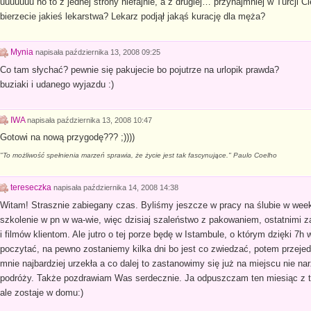
uuuuuuu no to z jednej strony niefajnie, a z drugiej… przynajmniej w Turcji 
bierzecie jakieś lekarstwa? Lekarz podjął jakąś kurację dla męża?
Mynia
napisała
października 13, 2008 09:25
Co tam słychać? pewnie się pakujecie bo pojutrze na urlopik prawda?
buziaki i udanego wyjazdu :)
IWA
napisała
października 13, 2008 10:47
Gotowi na nową przygodę??? ;))))
"To możliwość spełnienia marzeń sprawia, że życie jest tak fascynujące." Paulo Coelho
tereseczka
napisała
października 14, 2008 14:38
Witam! Strasznie zabiegany czas. Byliśmy jeszcze w pracy na ślubie w wee
szkolenie w pn w wa-wie, więc dzisiaj szaleństwo z pakowaniem, ostatnimi z
i filmów klientom. Ale jutro o tej porze będę w Istambule, o którym dzięki 7
poczytać, na pewno zostaniemy kilka dni bo jest co zwiedzać, potem przejed
mnie najbardziej urzekła a co dalej to zastanowimy się już na miejscu nie n
podróży. Także pozdrawiam Was serdecznie. Ja odpuszczam ten miesiąc z 
ale zostaje w domu:)