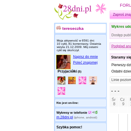
FOR
Zaproś zna
Wykres udo
tereseczka
Dostęp publ
Moja aktywność w 6591 dni:
10 cykli, 81 komentarzy. Ostatnia
Podgląd ana
wizyta
21.12.2009
. Mój ostatni
cykl się skończył.
Napisz do mnie
Staramy się 
Poleć znajomej
Pierwszy dz
Przyjaciółki
Ostatni dzie
(5)
Kto jest on-line:
Wykresy w telefonie
m.28dni.pl
(iphone, android)
Szybka pomoc!