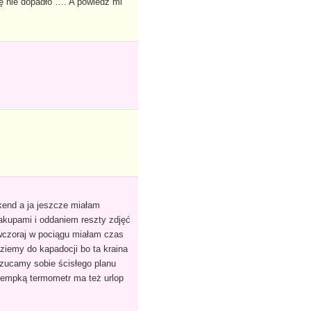
Cię nie dopadło …. A powiedz mi
kend a ja jeszcze miałam
akupami i oddaniem reszty zdjęć
h wczoraj w pociągu miałam czas
ziemy do kapadocji bo ta kraina
arzucamy sobie ścisłego planu
tempką termometr ma też urlop