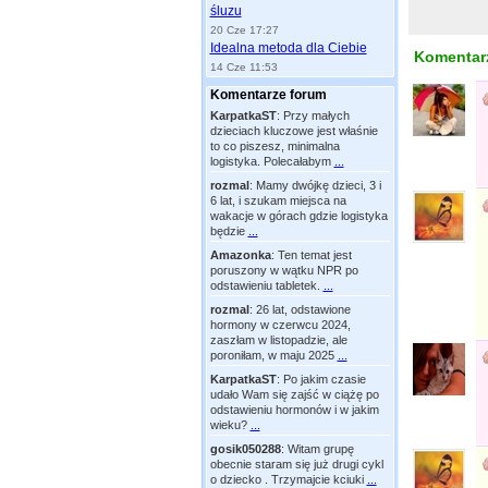
śluzu
20 Cze 17:27
Idealna metoda dla Ciebie
Komentarz
14 Cze 11:53
Komentarze forum
KarpatkaST
:
Przy małych
dzieciach kluczowe jest właśnie
to co piszesz, minimalna
logistyka. Polecałabym
...
rozmal
:
Mamy dwójkę dzieci, 3 i
6 lat, i szukam miejsca na
wakacje w górach gdzie logistyka
będzie
...
Amazonka
:
Ten temat jest
poruszony w wątku NPR po
odstawieniu tabletek.
...
rozmal
:
26 lat, odstawione
hormony w czerwcu 2024,
zaszłam w listopadzie, ale
poroniłam, w maju 2025
...
KarpatkaST
:
Po jakim czasie
udało Wam się zajść w ciążę po
odstawieniu hormonów i w jakim
wieku?
...
gosik050288
:
Witam grupę
obecnie staram się już drugi cykl
o dziecko . Trzymajcie kciuki
...