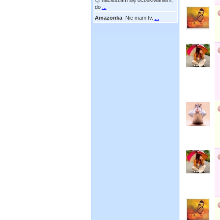
🙂 nacieszam się oczekiwaniem,
do
...
Amazonka
:
Nie mam tv.
...