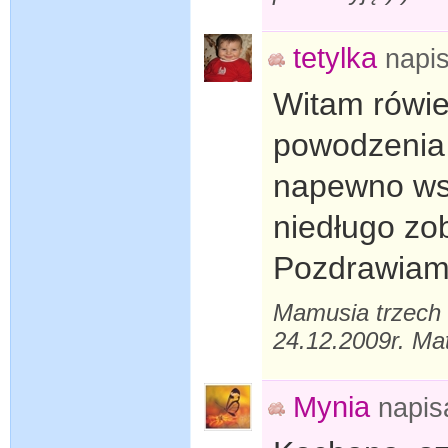
tetylka
napi
Witam rówie
powodzenia 
napewno wsz
niedługo zo
Pozdrawiam
Mamusia trzech 
24.12.2009r. Ma
Mynia
napis