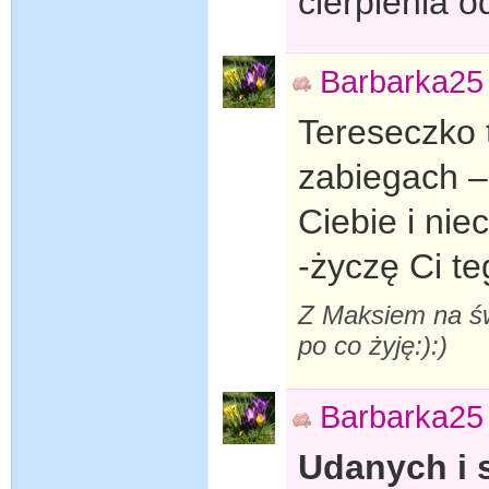
cierpienia o
Barbarka25
Tereseczko 
zabiegach –
Ciebie i ni
-życzę Ci te
Z Maksiem na św
po co żyję:):)
Barbarka25
Udanych i 