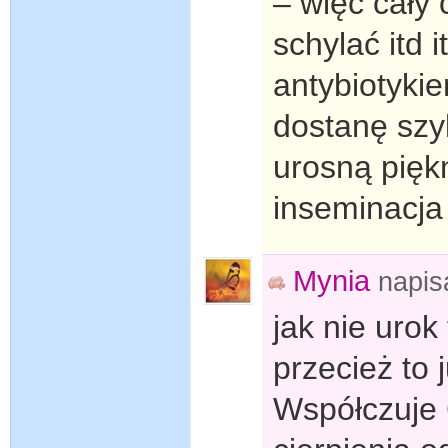
– więc cały 
schylać itd
antybiotyki
dostanę sz
urosną pięk
inseminacja
Mynia
napis
jak nie uro
przecież to 
Współczuje C