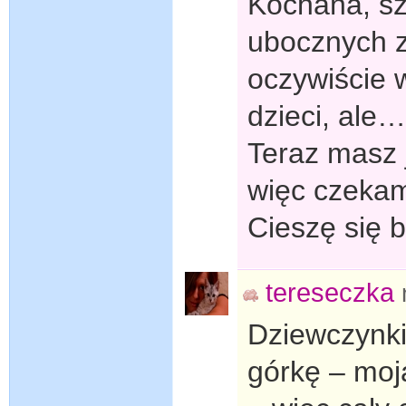
Kochana, sz
ubocznych z
oczywiście 
dzieci, ale…
Teraz masz 
więc czekam
Cieszę się b
tereseczka
Dziewczynki
górkę – moj