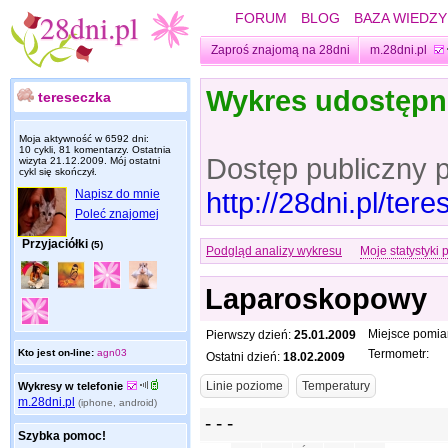
FORUM
BLOG
BAZA WIEDZY
Zaproś znajomą na 28dni
m.28dni.pl
Wykres udostęp
tereseczka
Moja aktywność w 6592 dni:
10 cykli, 81 komentarzy. Ostatnia
Dostęp publiczny 
wizyta
21.12.2009
. Mój ostatni
cykl się skończył.
http://28dni.pl/te
Napisz do mnie
Poleć znajomej
Przyjaciółki
(5)
Podgląd analizy wykresu
Moje statystyki 
Laparoskopowy
Miejsce pomia
Pierwszy dzień:
25.01.2009
Kto jest on-line:
agn03
Termometr:
Ostatni dzień:
18.02.2009
Wykresy w telefonie
m.28dni.pl
(iphone, android)
Szybka pomoc!