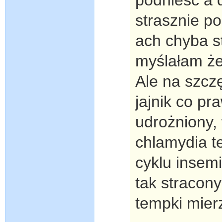
strasznie po
ach chyba s
myślałam że
Ale na szcz
jajnik co pr
udrożniony
chlamydia t
cyklu insemi
tak stracony
tempki mier