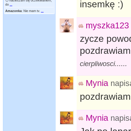
🙂 nacieszam się oczekiwaniem,
insemkę :)
do
...
Amazonka
:
Nie mam tv.
...
myszka123
zycze powod
pozdrawiam
cierpliwosci......
Mynia
napis
pozdrawiam 
Mynia
napis