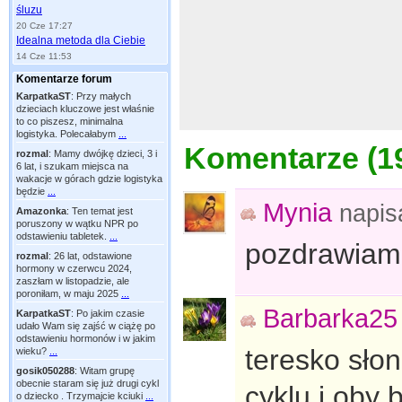
śluzu
20 Cze 17:27
Idealna metoda dla Ciebie
14 Cze 11:53
Komentarze forum
KarpatkaST
:
Przy małych
dzieciach kluczowe jest właśnie
to co piszesz, minimalna
logistyka. Polecałabym
...
Komentarze (
1
rozmal
:
Mamy dwójkę dzieci, 3 i
6 lat, i szukam miejsca na
wakacje w górach gdzie logistyka
będzie
...
Mynia
napis
Amazonka
:
Ten temat jest
poruszony w wątku NPR po
odstawieniu tabletek.
...
pozdrawiam 
rozmal
:
26 lat, odstawione
hormony w czerwcu 2024,
zaszłam w listopadzie, ale
poroniłam, w maju 2025
...
Barbarka25
KarpatkaST
:
Po jakim czasie
udało Wam się zajść w ciążę po
odstawieniu hormonów i w jakim
teresko sło
wieku?
...
gosik050288
:
Witam grupę
obecnie staram się już drugi cykl
cyklu i oby b
o dziecko . Trzymajcie kciuki
...