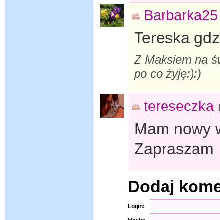
Barbarka25
Tereska gdz
Z Maksiem na św
po co żyję:):)
tereseczka
Mam nowy w
Zapraszam
Dodaj kom
Login: