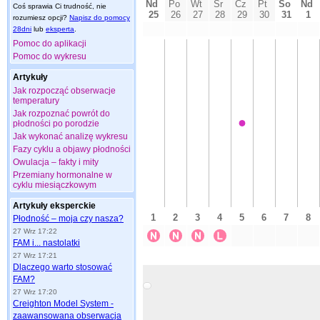
Coś sprawia Ci trudność, nie
rozumiesz opcji?
Napisz do pomocy
28dni
lub
eksperta
.
Pomoc do aplikacji
Pomoc do wykresu
Artykuły
Jak rozpocząć obserwacje
temperatury
Jak rozpoznać powrót do
płodności po porodzie
Jak wykonać analizę wykresu
Fazy cyklu a objawy płodności
Owulacja – fakty i mity
Przemiany hormonalne w
cyklu miesiączkowym
Artykuły eksperckie
Płodność – moja czy nasza?
27 Wrz 17:22
FAM i... nastolatki
27 Wrz 17:21
Dlaczego warto stosować
FAM?
27 Wrz 17:20
Creighton Model System -
zaawansowana obserwacja