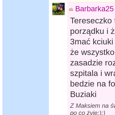
Barbarka25
Tereseczko 
porządku i ż
3mać kciuki
że wszystko
zasadzie roz
szpitala i 
bedzie na f
Buziaki
Z Maksiem na św
po co żyję:):)