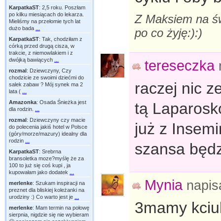
KarpatkaST
:
2,5 roku. Poszłam
po kilku miesiącach do lekarza.
Z Maksiem na św
Mieliśmy na przełomie tych lat
dużo bada
...
po co żyję:):)
KarpatkaST
:
Tak, chodziłam z
córką przed drugą cisza, w
trakcie, z niemowlakiem i z
dwójką bawiących
...
tereseczka
rozmal
:
Dziewczyny, Czy
chodzicie ze swoimi dziećmi do
raczej nic 
salek zabaw ? Mój synek ma 2
lata (
...
Amazonka
:
Osada Śnieżka jest
tą Laparosk
dla rodzin.
...
rozmal
:
Dziewczyny czy macie
już z Insem
do polecenia jakiś hotel w Polsce
(góry/morze/mazury) idealny dla
rodzin
...
szansa będz
KarpatkaST
:
Srebrna
bransoletka moze?myślę że za
100 to już się coś kupi , ja
kupowałam jako dodatek
...
Mynia
napis
merlenke
:
Szukam inspiracji na
preznet dla bliskiej koleżanki na
urodziny :) Co warto jest je
...
3mamy kciuk
merlenke
:
Mam termin na połowę
sierpnia, nigdzie się nie wybieram