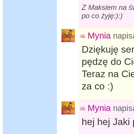
Z Maksiem na św
po co żyję:):)
Mynia
napis
Dziękuję ser
pędzę do Ci
Teraz na Cie
za co :)
Mynia
napis
hej hej Jaki