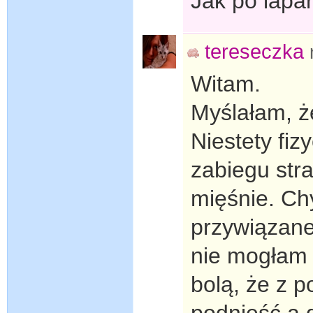
Jak po lapa
tereseczka
Witam.
Myślałam, ż
Niestety fizy
zabiegu str
mięśnie. Ch
przywiązane
nie mogłam 
bolą, że z p
podnieść a d