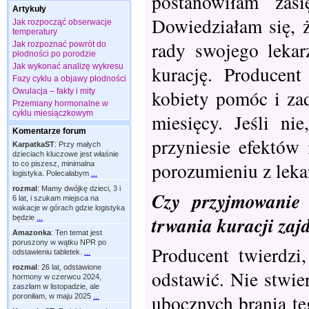
postanowiłam zas
Artykuły
Dowiedziałam się, ż
Jak rozpocząć obserwacje
temperatury
rady swojego lekar
Jak rozpoznać powrót do
płodności po porodzie
Jak wykonać analizę wykresu
kurację. Producent
Fazy cyklu a objawy płodności
kobiety pomóc i zad
Owulacja – fakty i mity
Przemiany hormonalne w
cyklu miesiączkowym
miesięcy. Jeśli ni
Komentarze forum
przyniesie efektów 
KarpatkaST
:
Przy małych
dzieciach kluczowe jest właśnie
porozumieniu z leka
to co piszesz, minimalna
logistyka. Polecałabym
...
rozmal
:
Mamy dwójkę dzieci, 3 i
Czy przyjmowanie
6 lat, i szukam miejsca na
wakacje w górach gdzie logistyka
trwania kuracji zajd
będzie
...
Amazonka
:
Ten temat jest
poruszony w wątku NPR po
Producent twierdzi
odstawieniu tabletek.
...
rozmal
:
26 lat, odstawione
odstawić. Nie stwi
hormony w czerwcu 2024,
zaszłam w listopadzie, ale
ubocznych brania te
poroniłam, w maju 2025
...