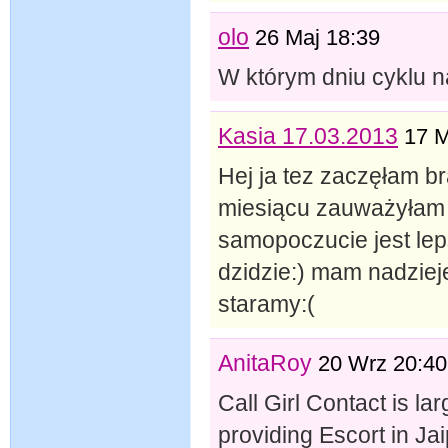
olo
26 Maj 18:39
W którym dniu cyklu n
Kasia 17.03.2013
17 M
Hej ja tez zaczęłam br
miesiącu zauważyłam z
samopoczucie jest leps
dzidzie:) mam nadzieje
staramy:(
AnitaRoy
20 Wrz 20:40
Call Girl Contact is lar
providing Escort in Ja