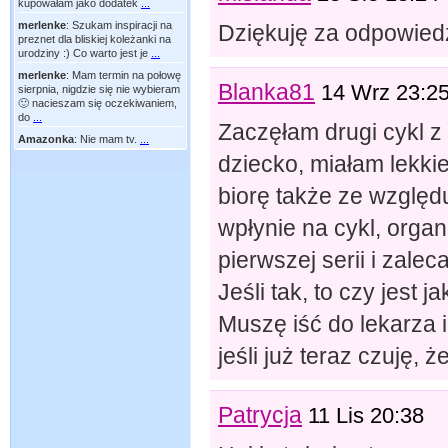
kupowałam jako dodatek
...
merlenke
:
Szukam inspiracji na
Dziękuję za odpowiedź
preznet dla bliskiej koleżanki na
urodziny :) Co warto jest je
...
merlenke
:
Mam termin na połowę
Blanka81
14 Wrz 23:2
sierpnia, nigdzie się nie wybieram
🙂 nacieszam się oczekiwaniem,
do
...
Zaczęłam drugi cykl z
Amazonka
:
Nie mam tv.
...
dziecko, miałam lekkie
biorę także ze względ
wpłynie na cykl, orga
pierwszej serii i zale
Jeśli tak, to czy jest
Muszę iść do lekarza 
jeśli już teraz czuję,
Patrycja
11 Lis 20:38