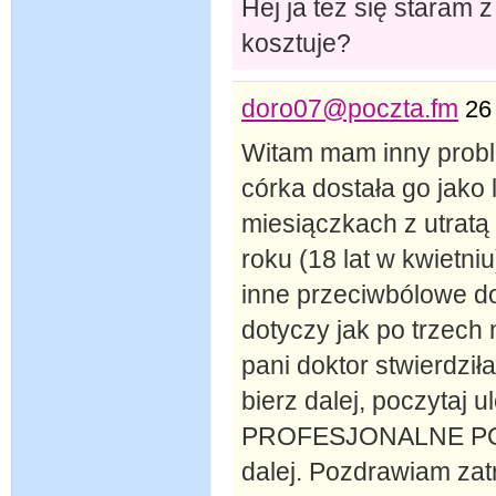
Hej ja też się staram z
kosztuje?
doro07@poczta.fm
26
Witam mam inny prob
córka dostała go jako
miesiączkach z utratą
roku (18 lat w kwietn
inne przeciwbólowe do
dotyczy jak po trzech
pani doktor stwierdził
bierz dalej, poczytaj 
PROFESJONALNE PODE
dalej. Pozdrawiam z