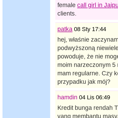
female
call girl in Jaip
clients.
patka
08 Sty 17:44
hej, właśnie zaczyn
podwyższoną niewiele 
powoduje, że nie mogę
moim narzeczonym 5 mi
mam regularne. Czy k
przypadku jak mój?
hamdin
04 Lis 06:49
Kredit bunga rendah T
yang membantu masya