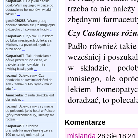
KarpatkaST
:
Po jakim czasie
trzeba to nie należ
udało Wam się zajść w ciążę po
odstawieniu hormonów i w jakim
wieku?
...
zbędnymi farmaceut
gosik050288
:
Witam grupę
obecnie staram się już drugi cykl
Czy Castagnus różn
o dziecko . Trzymajcie kciuki
...
KarpatkaST
:
2,5 roku. Poszłam
po kilku miesiącach do lekarza.
Padło również takie
Mieliśmy na przełomie tych lat
dużo bada
...
wcześniej i poszuka
KarpatkaST
:
Tak, chodziłam z
córką przed drugą cisza, w
w składzie, podo
trakcie, z niemowlakiem i z
dwójką bawiących
...
mnisiego, ale opróc
rozmal
:
Dziewczyny, Czy
chodzicie ze swoimi dziećmi do
salek zabaw ? Mój synek ma 2
lekiem homeopaty
lata (
...
Amazonka
:
Osada Śnieżka jest
doradzać, to poleca
dla rodzin.
...
rozmal
:
Dziewczyny czy macie
do polecenia jakiś hotel w Polsce
(góry/morze/mazury) idealny dla
rodzin
...
Komentarze
KarpatkaST
:
Srebrna
bransoletka moze?myślę że za
misianda
28 Sie 18:24
100 to już się coś kupi , ja