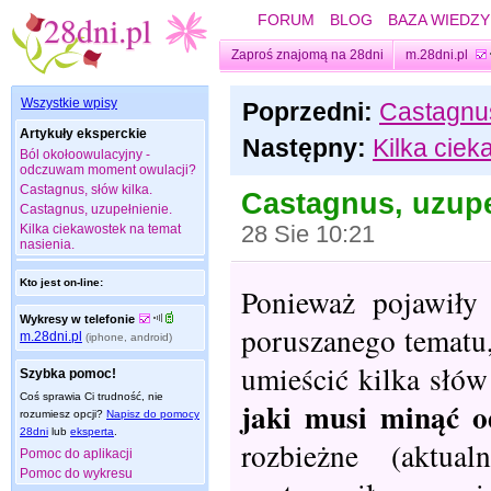
FORUM
BLOG
BAZA WIEDZY
Zaproś znajomą na 28dni
m.28dni.pl
Wszystkie wpisy
Poprzedni:
Castagnus
Artykuły eksperckie
Następny:
Kilka ciek
Ból okołoowulacyjny -
odczuwam moment owulacji?
Castagnus, słów kilka.
Castagnus, uzupe
Castagnus, uzupełnienie.
Kilka ciekawostek na temat
28 Sie 10:21
nasienia.
Kto jest on-line:
Ponieważ pojawiły 
Wykresy w telefonie
poruszanego tematu,
m.28dni.pl
(iphone, android)
umieścić kilka słów
Szybka pomoc!
Coś sprawia Ci trudność, nie
jaki musi minąć o
rozumiesz opcji?
Napisz do pomocy
28dni
lub
eksperta
.
rozbieżne (aktua
Pomoc do aplikacji
Pomoc do wykresu