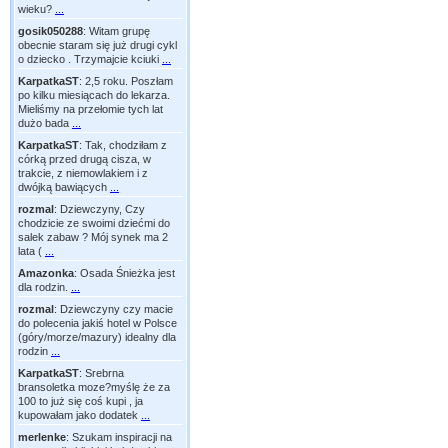
wieku?
...
gosik050288
:
Witam grupę
obecnie staram się już drugi cykl
o dziecko . Trzymajcie kciuki
...
KarpatkaST
:
2,5 roku. Poszłam
po kilku miesiącach do lekarza.
Mieliśmy na przełomie tych lat
dużo bada
...
KarpatkaST
:
Tak, chodziłam z
córką przed drugą cisza, w
trakcie, z niemowlakiem i z
dwójką bawiących
...
rozmal
:
Dziewczyny, Czy
chodzicie ze swoimi dziećmi do
salek zabaw ? Mój synek ma 2
lata (
...
Amazonka
:
Osada Śnieżka jest
dla rodzin.
...
rozmal
:
Dziewczyny czy macie
do polecenia jakiś hotel w Polsce
(góry/morze/mazury) idealny dla
rodzin
...
KarpatkaST
:
Srebrna
bransoletka moze?myślę że za
100 to już się coś kupi , ja
kupowałam jako dodatek
...
merlenke
:
Szukam inspiracji na