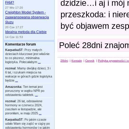
dzidzie…i aj i mój
FAM?
27 Wrz 17:20
przeszkoda: i nier
Creighton Model System -
zaawansowana obserwacja
śluzu
być objawem zespo
20 Cze 17:27
Idealna metoda dla Ciebie
14 Cze 11:53
Poleć 28dni znajo
Komentarze forum
KarpatkaST
:
Przy małych
dzieciach kluczowe jest właśnie
to co piszesz, minimalna
28dni
|
Kontakt
|
Cennik
|
Polityka prywatności i 
logistyka. Polecałabym
...
rozmal
:
Mamy dwójkę dzieci, 3 i
6 lat, i szukam miejsca na
wakacje w górach gdzie logistyka
będzie
...
Amazonka
:
Ten temat jest
poruszony w wątku NPR po
odstawieniu tabletek.
...
rozmal
:
26 lat, odstawione
hormony w czerwcu 2024,
zaszłam w listopadzie, ale
poroniłam, w maju 2025
...
KarpatkaST
:
Po jakim czasie
udało Wam się zajść w ciążę po
odstawieniu hormonów i w jakim