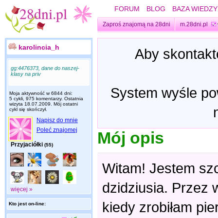
FORUM
BLOG
BAZA WIEDZY
Zaproś znajomą na 28dni
m.28dni.pl
karolincia_h
Aby skontakt
gg:4476373, dane do naszej-
klasy na priv
System wyśle pow
Moja aktywność w 6844 dni:
5 cykli, 975 komentarzy. Ostatnia
wizyta
18.07.2009
. Mój ostatni
cykl się skończył.
Napisz do mnie
Poleć znajomej
Mój opis
Przyjaciółki
(55)
Witam! Jestem szc
dzidziusia. Przez 
więcej »
kiedy zrobiłam pi
Kto jest on-line: