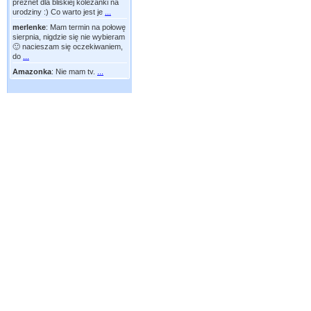
preznet dla bliskiej koleżanki na
urodziny :) Co warto jest je
...
merlenke
:
Mam termin na połowę
sierpnia, nigdzie się nie wybieram
🙂 nacieszam się oczekiwaniem,
do
...
Amazonka
:
Nie mam tv.
...