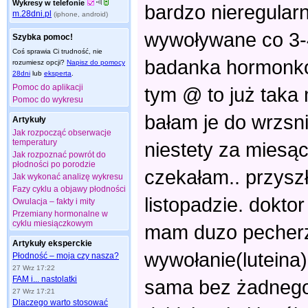
Wykresy w telefonie
bardzo nieregularn
m.28dni.pl
(iphone, android)
wywoływane co 3-4
Szybka pomoc!
Coś sprawia Ci trudność, nie
badanka hormonków
rozumiesz opcji?
Napisz do pomocy
28dni
lub
eksperta
.
Pomoc do aplikacji
tym @ to już taka m
Pomoc do wykresu
bałam je do wrzsni
Artykuły
Jak rozpocząć obserwacje
temperatury
niestety za miesąc
Jak rozpoznać powrót do
płodności po porodzie
czekałam.. przyszł
Jak wykonać analizę wykresu
Fazy cyklu a objawy płodności
listopadzie. doktor
Owulacja – fakty i mity
Przemiany hormonalne w
cyklu miesiączkowym
mam duzo pecherzy
Artykuły eksperckie
wywołanie(luteina)
Płodność – moja czy nasza?
27 Wrz 17:22
FAM i... nastolatki
sama bez żadnego
27 Wrz 17:21
Dlaczego warto stosować