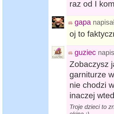
raz od I kom
gapa
napisa
oj to faktycz
guziec
napi
Zobaczysz j
garniturze w
nie chodzi w
inaczej wted
Troje dzieci to z
ekipa ;)