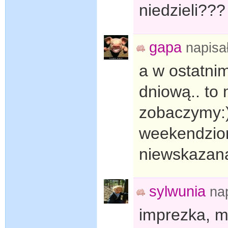
niedzieli???
gapa
napisa
a w ostatnim
dniową.. to 
zobaczymy:)
weekendzior
niewskazana
sylwunia
na
imprezka, m