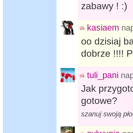
zabawy ! :)
kasiaem
na
oo dzisiaj b
dobrze !!!! 
tuli_pani
nap
Jak przygot
gotowe?
szanuj swoją pł