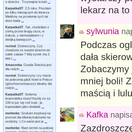
o dziecko . Trzymajcie kciuki
...
lekarz na to
KarpatkaST
:
2,5 roku. Poszłam
po kilku miesiącach do lekarza.
Mieliśmy na przełomie tych lat
dużo bada
...
KarpatkaST
:
Tak, chodziłam z
sylwunia
na
córką przed drugą cisza, w
trakcie, z niemowlakiem i z
dwójką bawiących
...
Podczas ogl
rozmal
:
Dziewczyny, Czy
chodzicie ze swoimi dziećmi do
dała skierow
salek zabaw ? Mój synek ma 2
lata (
...
Amazonka
:
Osada Śnieżka jest
Zobaczymy j
dla rodzin.
...
rozmal
:
Dziewczyny czy macie
mniej boli!
do polecenia jakiś hotel w Polsce
(góry/morze/mazury) idealny dla
rodzin
...
maścią i lulu
KarpatkaST
:
Srebrna
bransoletka moze?myślę że za
100 to już się coś kupi , ja
kupowałam jako dodatek
...
Kafka
napis
merlenke
:
Szukam inspiracji na
preznet dla bliskiej koleżanki na
urodziny :) Co warto jest je
...
Zazdroszczę
merlenke
:
Mam termin na połowę