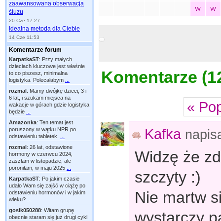
zaawansowana obserwacja
śluzu
20 Cze 17:27
Idealna metoda dla Ciebie
14 Cze 11:53
Komentarze forum
KarpatkaST
:
Przy małych
dzieciach kluczowe jest właśnie
Komentarze (
1
to co piszesz, minimalna
logistyka. Polecałabym
...
rozmal
:
Mamy dwójkę dzieci, 3 i
6 lat, i szukam miejsca na
« Po
wakacje w górach gdzie logistyka
będzie
...
Amazonka
:
Ten temat jest
Kafka
poruszony w wątku NPR po
napis
odstawieniu tabletek.
...
rozmal
:
26 lat, odstawione
Widzę że z
hormony w czerwcu 2024,
zaszłam w listopadzie, ale
poroniłam, w maju 2025
...
szczyty :)
KarpatkaST
:
Po jakim czasie
udało Wam się zajść w ciążę po
Nie martw s
odstawieniu hormonów i w jakim
wieku?
...
gosik050288
:
Witam grupę
wystarczy p
obecnie staram się już drugi cykl