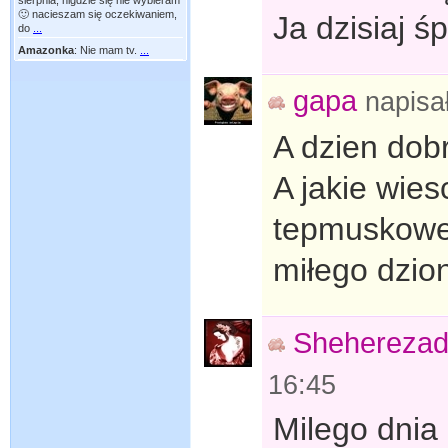
sierpnia, nigdzie się nie wybieram
🙂 nacieszam się oczekiwaniem,
Ja dzisiaj ś
do
...
Amazonka
:
Nie mam tv.
...
gapa
napisa
A dzien dobr
A jakie wies
tepmuskow
miłego dzio
Shehereza
16:45
Milego dnia