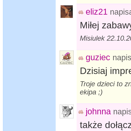
eliz21
napis
Miłej zabawy
Misiulek 22.10.
guziec
napi
Dzisiaj imp
Troje dzieci to z
ekipa ;)
johnna
napi
także dołąc