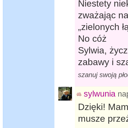
Niestety nie
zważając na
„zielonych 
No cóż
Sylwia, życz
zabawy i sz
szanuj swoją pł
sylwunia
na
Dzięki! Mam
musze przeż