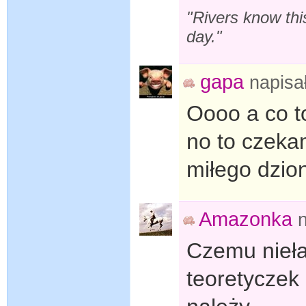
"Rivers know thi
day."
gapa
napisa
Oooo a co t
no to czekam
miłego dzio
Amazonka
Czemu nieła
teoretyczek 