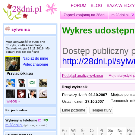
FORUM
BLOG
BAZA WIEDZY
Zaproś znajomą na 28dni
m.28dni.pl
Wykres udostęp
sylwunia
Moja aktywność w 6906 dni:
55 cykli, 2246 komentarzy.
Dostęp publiczny 
Ostatnia wizyta
22.11.2019
. Mój
ostatni cykl się skończył.
http://28dni.pl/sy
Napisz do mnie
Poleć znajomej
Przyjaciółki
(16)
Podgląd analizy wykresu
Moje statystyki 
Drugi wykresik
Miejsce pomia
Pierwszy dzień:
01.10.2007
Termometr:
mi
więcej »
Ostatni dzień:
27.10.2007
Kto jest on-line:
Wykresy w telefonie
m.28dni.pl
(iphone, android)