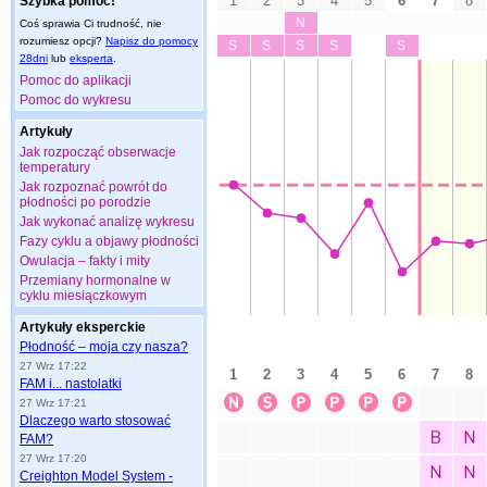
Szybka pomoc!
Coś sprawia Ci trudność, nie
rozumiesz opcji?
Napisz do pomocy
28dni
lub
eksperta
.
Pomoc do aplikacji
Pomoc do wykresu
Artykuły
Jak rozpocząć obserwacje
temperatury
Jak rozpoznać powrót do
płodności po porodzie
Jak wykonać analizę wykresu
Fazy cyklu a objawy płodności
Owulacja – fakty i mity
Przemiany hormonalne w
cyklu miesiączkowym
Artykuły eksperckie
Płodność – moja czy nasza?
27 Wrz 17:22
FAM i... nastolatki
27 Wrz 17:21
Dlaczego warto stosować
FAM?
27 Wrz 17:20
Creighton Model System -