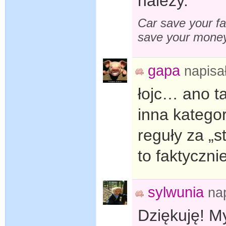
należy.
Car save your fa
save your mone
gapa
napisa
łojc… ano ta
inna kategor
reguły za „s
to faktyczni
sylwunia
na
Dziękuję! M