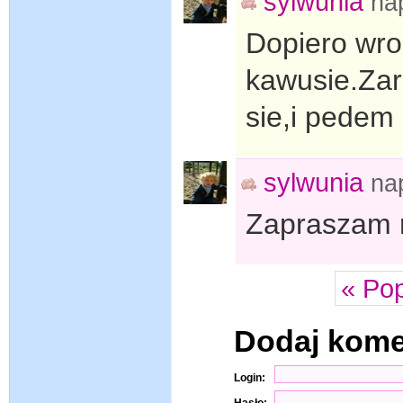
sylwunia
na
Dopiero wroc
kawusie.Zar
sie,i pedem 
sylwunia
na
Zapraszam n
« Po
Dodaj kom
Login:
Hasło: