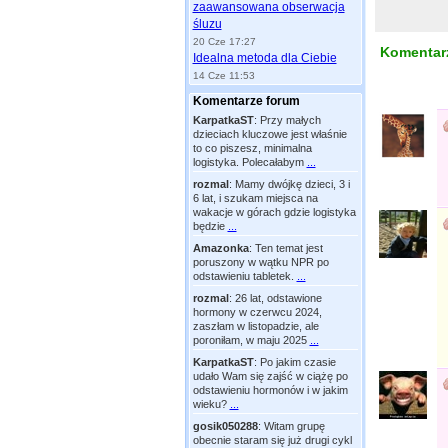
zaawansowana obserwacja
śluzu
20 Cze 17:27
Komentarz
Idealna metoda dla Ciebie
14 Cze 11:53
Komentarze forum
KarpatkaST
:
Przy małych
dzieciach kluczowe jest właśnie
to co piszesz, minimalna
logistyka. Polecałabym
...
rozmal
:
Mamy dwójkę dzieci, 3 i
6 lat, i szukam miejsca na
wakacje w górach gdzie logistyka
będzie
...
Amazonka
:
Ten temat jest
poruszony w wątku NPR po
odstawieniu tabletek.
...
rozmal
:
26 lat, odstawione
hormony w czerwcu 2024,
zaszłam w listopadzie, ale
poroniłam, w maju 2025
...
KarpatkaST
:
Po jakim czasie
udało Wam się zajść w ciążę po
odstawieniu hormonów i w jakim
wieku?
...
gosik050288
:
Witam grupę
obecnie staram się już drugi cykl