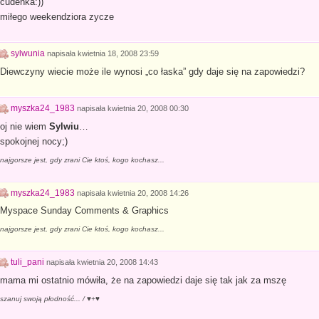
cudeńka:))
miłego weekendziora zycze
sylwunia
napisała
kwietnia 18, 2008 23:59
Diewczyny wiecie może ile wynosi „co łaska” gdy daje się na zapowiedzi?
myszka24_1983
napisała
kwietnia 20, 2008 00:30
oj nie wiem
Sylwiu
…
spokojnej nocy;)
najgorsze jest, gdy zrani Cie ktoś, kogo kochasz...
myszka24_1983
napisała
kwietnia 20, 2008 14:26
Myspace Sunday Comments & Graphics
najgorsze jest, gdy zrani Cie ktoś, kogo kochasz...
tuli_pani
napisała
kwietnia 20, 2008 14:43
mama mi ostatnio mówiła, że na zapowiedzi daje się tak jak za mszę
szanuj swoją płodność... / ♥+♥