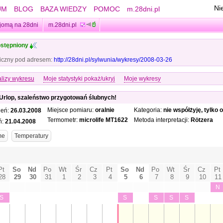
Ni
UM
BLOG
BAZA WIEDZY
POMOC
m.28dni.pl
jomą na 28dni
m.28dni.pl
stępniony
iczny pod adresem:
http://28dni.pl/sylwunia/wykresy/2008-03-26
lizy wykresu
Moje statystyki pokaż/ukryj
Moje wykresy
Urlop, szaleństwo przygotowań ślubnych!
Miejsce pomiaru:
oralnie
Kategoria:
nie współżyję, tylko
ień:
26.03.2008
Termometr:
microlife MT1622
Metoda interpretacji:
Rötzera
ń:
21.04.2008