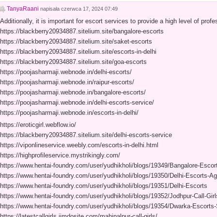
TanyaRaani
napisała
czerwca 17, 2024 07:49
Additionally, it is important for escort services to provide a high level of prof
https://blackberry20934887.sitelium.site/bangalore-escorts
https://blackberry20934887.sitelium.site/saket-escorts
https://blackberry20934887.sitelium.site/escorts-in-delhi
https://blackberry20934887.sitelium.site/goa-escorts
https://poojasharmaji.webnode.in/delhi-escorts/
https://poojasharmaji.webnode.in/raipur-escorts/
https://poojasharmaji.webnode.in/bangalore-escorts/
https://poojasharmaji.webnode.in/delhi-escorts-service/
https://poojasharmaji.webnode.in/escorts-in-delhi/
https://eroticgirl.webflow.io/
https://blackberry20934887.sitelium.site/delhi-escorts-service
https://viponlineservice.weebly.com/escorts-in-delhi.html
https://highprofileservice.mystrikingly.com/
https://www.hentai-foundry.com/user/yudhikholi/blogs/19349/Bangalore-Escor
https://www.hentai-foundry.com/user/yudhikholi/blogs/19350/Delhi-Escorts-A
https://www.hentai-foundry.com/user/yudhikholi/blogs/19351/Delhi-Escorts
https://www.hentai-foundry.com/user/yudhikholi/blogs/19352/Jodhpur-Call-Girl
https://www.hentai-foundry.com/user/yudhikholi/blogs/19354/Dwarka-Escorts-
https://latestcallgirls.jimdosite.com/mahipalpur-call-girls/