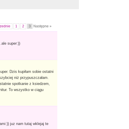
zednie
1
2
3
Następne »
ale super:))
per. Dzis kupiłam sobie ostatni
 szybciej niż przypuszczałam.
statnie spotkanie z ksiedzem,
nitur. To wszystko w ciągu
mi:)) juz nam tutaj wklejaj te