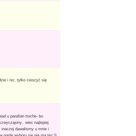
ie i nic, tylko cieszyć się
iad u parafian troche- bo
yzwyczajony.. wiec najlepiej
- inaczej dawalismy u mnie i
w ogole wyboru sie nie ma tez;))