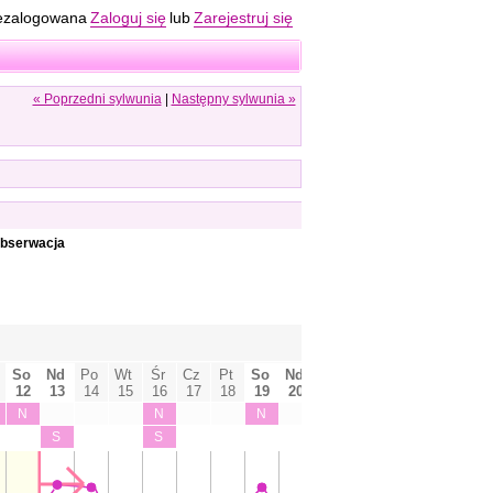
ezalogowana
Zaloguj się
lub
Zarejestruj się
« Poprzedni sylwunia
|
Następny sylwunia »
 obserwacja