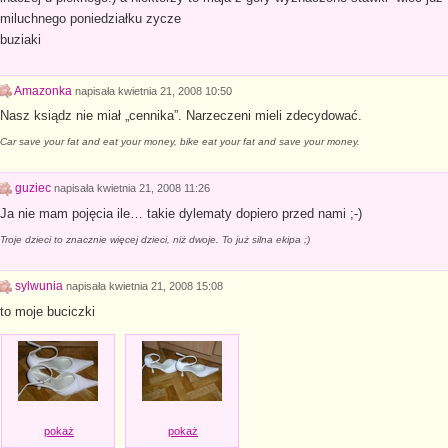
miluchnego poniedziałku zycze
buziaki
Amazonka
napisała
kwietnia 21, 2008 10:50
Nasz ksiądz nie miał „cennika”. Narzeczeni mieli zdecydować.
Car save your fat and eat your money, bike eat your fat and save your money.
guziec
napisała
kwietnia 21, 2008 11:26
Ja nie mam pojęcia ile… takie dylematy dopiero przed nami ;-)
Troje dzieci to znacznie więcej dzieci, niż dwoje. To już silna ekipa ;)
sylwunia
napisała
kwietnia 21, 2008 15:08
to moje buciczki
pokaż
pokaż