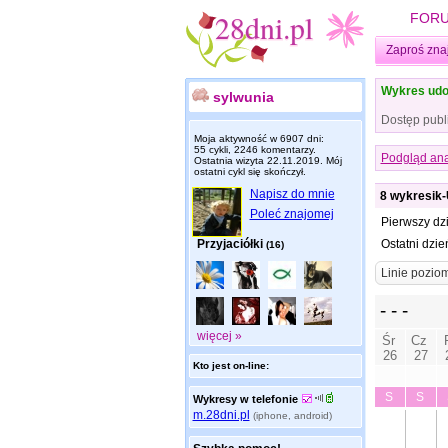
FOR
Zaproś zna
Wykres udo
sylwunia
Dostęp publ
Moja aktywność w 6907 dni:
55 cykli, 2246 komentarzy.
Podgląd ana
Ostatnia wizyta
22.11.2019
. Mój
ostatni cykl się skończył.
Napisz do mnie
8 wykresik-
Poleć znajomej
Pierwszy dz
Przyjaciółki
Ostatni dzie
(16)
więcej »
Kto jest on-line:
Wykresy w telefonie
m.28dni.pl
(iphone, android)