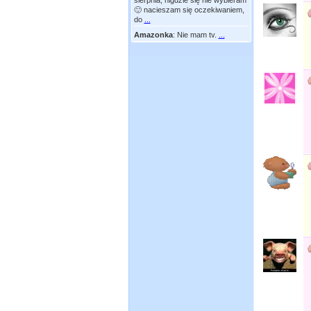
sierpnia, nigdzie się nie wybieram
🙂 nacieszam się oczekiwaniem,
do
...
Amazonka
:
Nie mam tv.
...