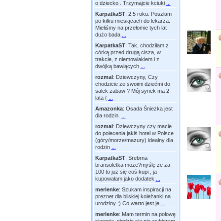
o dziecko . Trzymajcie kciuki
...
KarpatkaST
:
2,5 roku. Poszłam
po kilku miesiącach do lekarza.
Mieliśmy na przełomie tych lat
dużo bada
...
KarpatkaST
:
Tak, chodziłam z
córką przed drugą cisza, w
trakcie, z niemowlakiem i z
dwójką bawiących
...
rozmal
:
Dziewczyny, Czy
chodzicie ze swoimi dziećmi do
salek zabaw ? Mój synek ma 2
lata (
...
Amazonka
:
Osada Śnieżka jest
dla rodzin.
...
rozmal
:
Dziewczyny czy macie
do polecenia jakiś hotel w Polsce
(góry/morze/mazury) idealny dla
rodzin
...
KarpatkaST
:
Srebrna
bransoletka moze?myślę że za
100 to już się coś kupi , ja
kupowałam jako dodatek
...
merlenke
:
Szukam inspiracji na
preznet dla bliskiej koleżanki na
urodziny :) Co warto jest je
...
merlenke
:
Mam termin na połowę