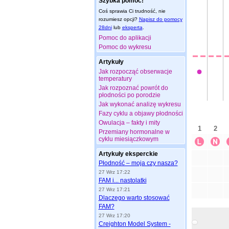
Szybka pomoc!
Coś sprawia Ci trudność, nie
rozumiesz opcji?
Napisz do pomocy
28dni
lub
eksperta
.
Pomoc do aplikacji
Pomoc do wykresu
Artykuły
Jak rozpocząć obserwacje
temperatury
Jak rozpoznać powrót do
płodności po porodzie
Jak wykonać analizę wykresu
Fazy cyklu a objawy płodności
Owulacja – fakty i mity
Przemiany hormonalne w
cyklu miesiączkowym
Artykuły eksperckie
Płodność – moja czy nasza?
27 Wrz 17:22
FAM i... nastolatki
27 Wrz 17:21
Dlaczego warto stosować
FAM?
27 Wrz 17:20
Creighton Model System -