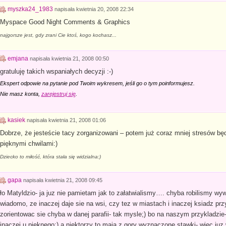
myszka24_1983
napisała
kwietnia 20, 2008 22:34
Myspace Good Night Comments & Graphics
najgorsze jest, gdy zrani Cie ktoś, kogo kochasz...
emjana
napisała
kwietnia 21, 2008 00:50
gratuluję takich wspaniałych decyzji :-)
Ekspert odpowie na pytanie pod Twoim wykresem, jeśli go o tym poinformujesz.
Nie masz konta,
zarejestruj się
.
kasiek
napisała
kwietnia 21, 2008 01:06
Dobrze, że jesteście tacy zorganizowani – potem już coraz mniej stresów będz
pięknymi chwilami:)
Dziecko to miłość, która stała się widzialna:)
gapa
napisała
kwietnia 21, 2008 09:45
ło Matyldzio- ja juz nie pamietam jak to załatwialismy…. chyba robilismy wyw
wiadomo, ze inaczej daje sie na wsi, czy tez w miastach i inaczej ksiadz prz
zorientowac sie chyba w danej parafii- tak mysle;) bo na naszym przykladzie
inaczej u pieknego:) a niektorzy to maja z gory wyznaczone stawki- wiec juz 