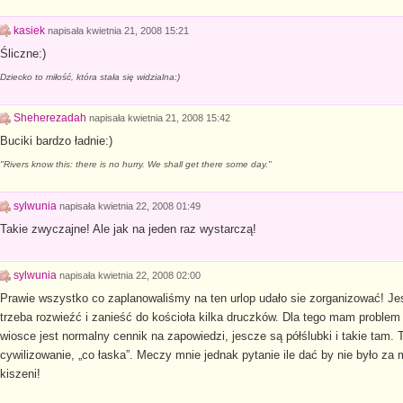
kasiek
napisała
kwietnia 21, 2008 15:21
Śliczne:)
Dziecko to miłość, która stała się widzialna:)
Sheherezadah
napisała
kwietnia 21, 2008 15:42
Buciki bardzo ładnie:)
"Rivers know this: there is no hurry. We shall get there some day."
sylwunia
napisała
kwietnia 22, 2008 01:49
Takie zwyczajne! Ale jak na jeden raz wystarczą!
sylwunia
napisała
kwietnia 22, 2008 02:00
Prawie wszystko co zaplanowaliśmy na ten urlop udało sie zorganizować! Je
trzeba rozwieźć i zanieść do kościoła kilka druczków. Dla tego mam problem
wiosce jest normalny cennik na zapowiedzi, jescze są półślubki i takie tam. 
cywilizowanie, „co łaska”. Meczy mnie jednak pytanie ile dać by nie było za 
kiszeni!