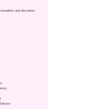
essionalism and discretion.
ts
gency
s
Service