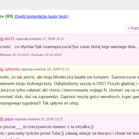
e (
69
)
Znajdź komentarze (autor, treść)
« Popr
eliz21
napisała
kwietnia 17, 2008 16:37
cześć…co słychac?jak ssamopoczucie?juz coraz bliżej tego waznego dnia….
Misiulek 22.10.2013 i Gniewko 10.10.2019
sylwunia
napisała
kwietnia 18, 2008 01:13
sorki, że tak póżno, ale moja Mordeczka bawiła sie kompem. Samooczucie su
element stroju ślubnego-buty. Odbębnilismy wizytę w USC! Poszło gładziej i
Jeszcze tylko załatwić akt chrztu i bierzmowania mojego N. Umówić się na o
omówić ślub, dać na zapowiedzi. Zaprosic resztę gości weselnych, kupic gar
następnego tygodnia!!! Tak upłynie mi urlop.
gapa
napisała
kwietnia 18, 2008 19:27
o prszoe___ to rzeczywiscie nowosc z ta strzałka:))
no i pracowity tydzien przed Toba:)) zdawaj relacje na biezaco i chwal sie buta