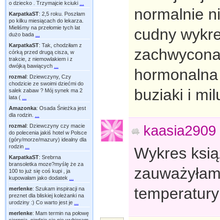
o dziecko . Trzymajcie kciuki
...
normalnie n
KarpatkaST
:
2,5 roku. Poszłam
po kilku miesiącach do lekarza.
Mieliśmy na przełomie tych lat
cudny wykre
dużo bada
...
KarpatkaST
:
Tak, chodziłam z
zachwycona;
córką przed drugą cisza, w
trakcie, z niemowlakiem i z
dwójką bawiących
...
hormonalna 
rozmal
:
Dziewczyny, Czy
chodzicie ze swoimi dziećmi do
buziaki i m
salek zabaw ? Mój synek ma 2
lata (
...
Amazonka
:
Osada Śnieżka jest
dla rodzin.
...
kaasia2909
rozmal
:
Dziewczyny czy macie
do polecenia jakiś hotel w Polsce
(góry/morze/mazury) idealny dla
rodzin
...
Wykres ksią
KarpatkaST
:
Srebrna
bransoletka moze?myślę że za
zauważyłam 
100 to już się coś kupi , ja
kupowałam jako dodatek
...
temperatury
merlenke
:
Szukam inspiracji na
preznet dla bliskiej koleżanki na
urodziny :) Co warto jest je
...
merlenke
:
Mam termin na połowę