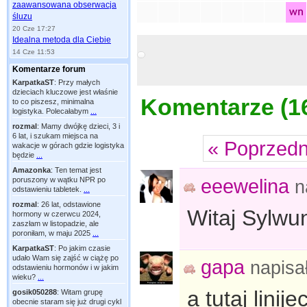
zaawansowana obserwacja
śluzu
20 Cze 17:27
Idealna metoda dla Ciebie
14 Cze 11:53
Komentarze forum
KarpatkaST
:
Przy małych
dzieciach kluczowe jest właśnie
Komentarze (
1
to co piszesz, minimalna
logistyka. Polecałabym
...
rozmal
:
Mamy dwójkę dzieci, 3 i
6 lat, i szukam miejsca na
« Poprzedn
wakacje w górach gdzie logistyka
będzie
...
Amazonka
:
Ten temat jest
eeewelina
poruszony w wątku NPR po
n
odstawieniu tabletek.
...
rozmal
:
26 lat, odstawione
Witaj Sylwu
hormony w czerwcu 2024,
zaszłam w listopadzie, ale
poroniłam, w maju 2025
...
KarpatkaST
:
Po jakim czasie
udało Wam się zajść w ciążę po
gapa
napisa
odstawieniu hormonów i w jakim
wieku?
...
a tutaj lini
gosik050288
:
Witam grupę
obecnie staram się już drugi cykl