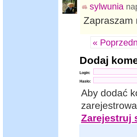
sylwunia
na
Zapraszam 
« Poprzedn
Dodaj kom
Login:
Hasło:
Aby dodać k
zarejestrow
Zarejestruj 