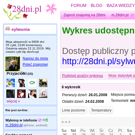
FORUM
BLOG
BAZA WIEDZY
Zaproś znajomą na 28dni
m.28dni.pl
Wykres udostęp
sylwunia
Moja aktywność w 6908 dni:
55 cykli, 2246 komentarzy.
Dostęp publiczny 
Ostatnia wizyta
22.11.2019
. Mój
ostatni cykl się skończył.
http://28dni.pl/sy
Napisz do mnie
Poleć znajomej
Przyjaciółki
(16)
Podgląd analizy wykresu
Moje statystyki 
6 wykresik
Miejsce pomia
Pierwszy dzień:
26.01.2008
Termometr:
mi
więcej »
Ostatni dzień:
24.02.2008
Kto jest on-line:
Wykresy w telefonie
m.28dni.pl
(iphone, android)