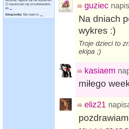
sierpnia, nigdzie się nie wybieram
guziec
napi
🙂 nacieszam się oczekiwaniem,
do
...
Amazonka
:
Nie mam tv.
...
Na dniach p
wykres :)
Troje dzieci to z
ekipa ;)
kasiaem
na
miłego week
eliz21
napis
pozdrawiam 