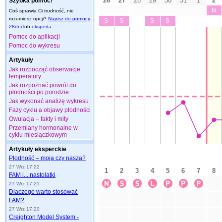
Szybka pomoc!
Coś sprawia Ci trudność, nie
rozumiesz opcji?
Napisz do pomocy
28dni
lub
eksperta
.
Pomoc do aplikacji
Pomoc do wykresu
Artykuły
Jak rozpocząć obserwacje
temperatury
Jak rozpoznać powrót do
płodności po porodzie
Jak wykonać analizę wykresu
Fazy cyklu a objawy płodności
Owulacja – fakty i mity
Przemiany hormonalne w
cyklu miesiączkowym
Artykuły eksperckie
Płodność – moja czy nasza?
27 Wrz 17:22
FAM i... nastolatki
27 Wrz 17:21
Dlaczego warto stosować
FAM?
27 Wrz 17:20
Creighton Model System -