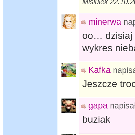
Misiulek 22.10.
minerwa
na
oo… dzisia
wykres nieb
Kafka
napis
Jeszcze tro
gapa
napisa
buziak