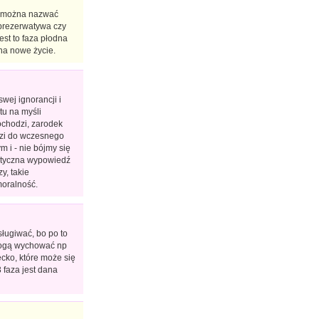
ie można nazwać
. prezerwatywa czy
jest to faza płodna
na nowe życie.
wej ignorancji i
u na myśli
ochodzi, zarodek
dzi do wczesnego
 i - nie bójmy się
rytyczna wypowiedź
y, takie
moralność.
ługiwać, bo po to
mogą wychować np
iecko, które może się
 faza jest dana