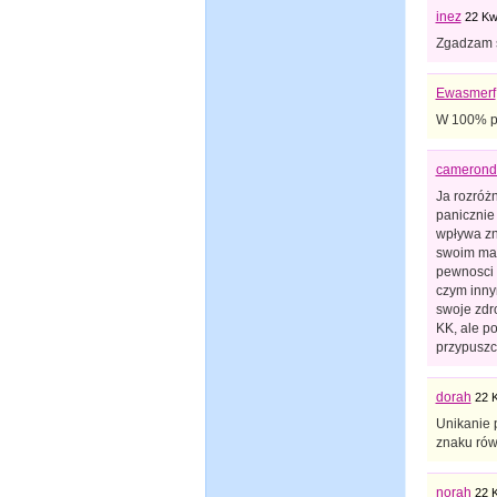
inez
22 Kw
Zgadzam 
Ewasmerf
W 100% po
camerond
Ja rozróż
panicznie 
wpływa zn
swoim mał
pewnosci 
czym innym
swoje zdr
KK, ale p
przypuszc
dorah
22 
Unikanie p
znaku rów
norah
22 