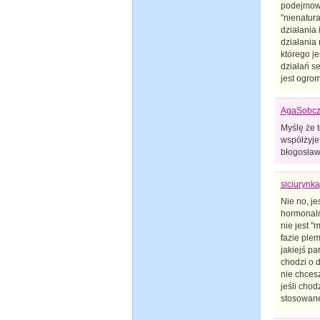
podejmowa
"nienatur
działania 
działania 
którego j
działań se
jest ogro
AgaSobcz
Myślę że t
współżyje 
błogosław
siciurynka
Nie no, j
hormonalny
nie jest "
fazie plem
jakiejś pa
chodzi o d
nie chcesz
jeśli chod
stosowane