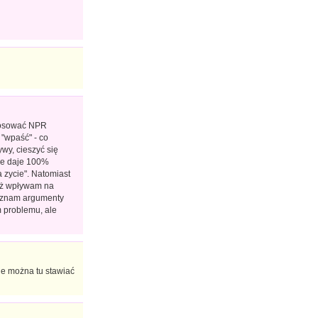
stosować NPR
 "wpaść" - co
wy, cieszyć się
ie daje 100%
 zycie". Natomiast
już wpływam na
, znam argumenty
m problemu, ale
nie można tu stawiać