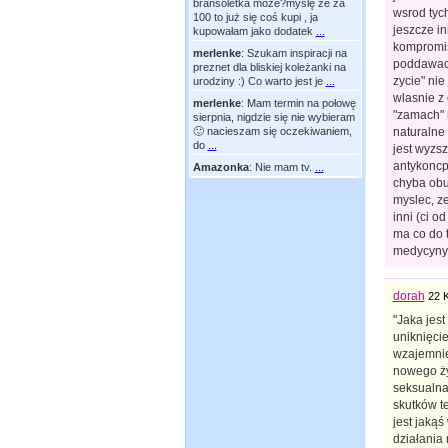
bransoletka moze?myślę że za
wsrod tyc
100 to już się coś kupi , ja
jeszcze i
kupowałam jako dodatek
...
kompromis
merlenke
:
Szukam inspiracji na
poddawac a
preznet dla bliskiej koleżanki na
zycie" ni
urodziny :) Co warto jest je
...
wlasnie z 
merlenke
:
Mam termin na połowę
"zamach" 
sierpnia, nigdzie się nie wybieram
🙂 nacieszam się oczekiwaniem,
naturalne 
do
...
jest wyzsz
antykoncp
Amazonka
:
Nie mam tv.
...
chyba obu
myslec, ze
inni (ci o
ma co do t
medycyny
dorah
22 
"Jaka jes
uniknięci
wzajemnie
nowego ży
seksualna 
skutków te
jest jakąś
działania