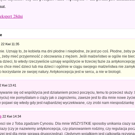
mat.
ekspert 28dni
e
22 Kwi 11:35
ie. Uznaję to, że kobieta ma dni płodne i niepłodne, że jest po coś. Płodne, żeby 
, żeby mieć przyjemność z obcowania z mężem. Jeśli małżeństwo w ogóle nie bie
 dzieci, to wtedy rzeczywiście uznaję współżycie w trzeciej fazie za antykoncepcj
o chce mieć dzieci lub ma dzieci i ogólnie w ciągu swojego małżeństwa nie zamyka
lko korzystanie ze swojej natury. Antykoncepcja jest w sercu, a nie w biologii.
2 Kwi 13:41
wanie się od współżycia jest działaniem przeci poczęciu, temu to przecież służy 
yciu) nie pomyślałam o ciąży jak o zagrożeniu, zawsze jest to dla mnie nowe życie
y pojawi się wtedy gdy jest najbardziej wyczekiwane, czy zrobi nam niespodziankę 
a
22 Kwi 14:34
sci sie z Toba zgadzam Cynosiu. Dla mnie WSZYSTKIE sposoby unikania ciazy sa
ciazy (czy je nazwiemy antykoncepcja, czy planowaniem rodziny, czy regulacja poc
zej jest dla mnie sprawa drugorzedna). (Jedynym wyjatkiem jest calkowita rezygnac