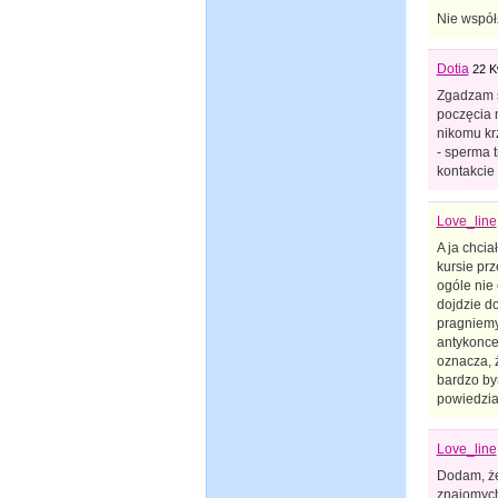
Nie współż
Dotia
22 K
Zgadzam s
poczęcia 
nikomu krz
- sperma t
kontakcie
Love_line
A ja chcia
kursie prz
ogóle nie 
dojdzie d
pragniemy,
antykoncep
oznacza, 
bardzo bym
powiedział
Love_line
Dodam, że
znajomych 