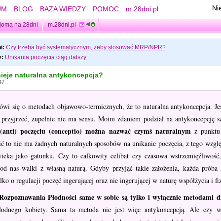
Ni
UM
BLOG
BAZA WIEDZY
POMOC
m.28dni.pl
jomą na 28dni
m.28dni.pl
i:
Czy trzeba być systematycznym, żeby stosować MRP/NPR?
:
Unikania poczęcia ciąg dalszy
nieje naturalna antykoncepcja?
47
ówi się o metodach objawowo-termicznych, że to naturalna antykoncepcja. Jes
j przyjrzeć, zupełnie nie ma sensu. Moim zdaniem podział na antykoncepcję sz
 (anti) poczęciu (conceptio) można nazwać czymś naturalnym
z punktu 
ć to nie ma żadnych naturalnych sposobów na unikanie poczęcia, z tego względ
wieka jako gatunku. Czy to całkowity celibat czy czasowa wstrzemięźliwość
d nas walki z własną naturą. Gdyby przyjąć takie założenia, każda próba 
ko o regulacji poczęć ingerującej oraz nie ingerującej w naturę współżycia i fi
ozpoznawania Płodności same w sobie są tylko i wyłącznie metodami d
łodnego kobiety. Sama ta metoda nie jest więc antykoncepcją. Ale czy 