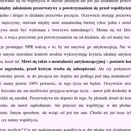
mywanie się od współżycia w okresie płodnym nie jest już działaniem przec
między założeniem prezerwatywy a powstrzymaniem się przed współżyciem, 
 jedno i drugie to działanie przeciwko poczęciu. Oczywiście stosując prezer
i mężczyzny, stawiam między nimi nienaturalną barierę (choć jeden z moi
tywa może być wykonana z tworzywa naturalnego!). Można się też kłóci
m, a wręcz przeciwnie jest powstrzymaniem się od działania, ale cel mamy ten
cje promujące NPR walczą o to, by nie nazywać go antykoncepcją. Nie wi
 z innymi metodami kontroli urodzin wykorzystując kryteria idealnej antykon
Mówi się także o mentalności antykoncepcyjnej – postawie ko
u, koszt itd.
ko zagrożenia, przed którym trzeba się zabezpieczać.
Ale czy podejmowa
jesteśmy pewni, że do poczęcia nie dojdzie nie podlega pod taką mentalność?
śli mamy prawie 100% pewności, że tego życia nie będzie. Oczywiście sto
fizycznie nie ma możliwości przyjęcia nowego życia – nawet jeśli dochodzi do
eździ się zarodek. Prezerwatywa nie dopuści do tego, by plemnik dotarł do ko
żenie, ale nawet zapłodnienie. Ale przecież nie współżyjąc w dni płodn
żenie. Innym sposobem, ale wciąż cel jest ten sam. Chodzi mi już teraz ty
ę czy naturę współżycia.
tym myślicie? Czy nie podejmowanie współżycia w dni płodne jest działaniem