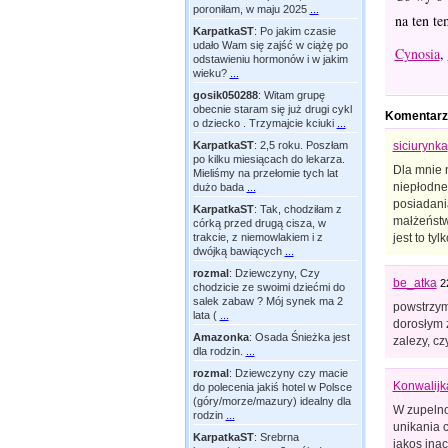
poroniłam, w maju 2025
...
na ten te
KarpatkaST
:
Po jakim czasie
udało Wam się zajść w ciążę po
Cynosia
,
odstawieniu hormonów i w jakim
wieku?
...
gosik050288
:
Witam grupę
obecnie staram się już drugi cykl
Komentarz
o dziecko . Trzymajcie kciuki
...
KarpatkaST
:
2,5 roku. Poszłam
siciurynka
po kilku miesiącach do lekarza.
Dla mnie n
Mieliśmy na przełomie tych lat
niepłodne
dużo bada
...
posiadania
KarpatkaST
:
Tak, chodziłam z
małżeństw
córką przed drugą cisza, w
trakcie, z niemowlakiem i z
jest to ty
dwójką bawiących
...
rozmal
:
Dziewczyny, Czy
be_atka
2
chodzicie ze swoimi dziećmi do
salek zabaw ? Mój synek ma 2
powstrzymy
lata (
...
dorosłym z
Amazonka
:
Osada Śnieżka jest
zalezy, cz
dla rodzin.
...
rozmal
:
Dziewczyny czy macie
Konwalijk
do polecenia jakiś hotel w Polsce
(góry/morze/mazury) idealny dla
W zupelno
rodzin
...
unikania 
KarpatkaST
:
Srebrna
jakos inac