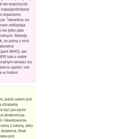
i we wspolzycie,
j najwygodniejszy
go organizmu
zw. "otwartosc na
 znam odkladaja
nie tylko jako
ralnych. Metody
k, ze jedna z nich
naturalna
icjami WHO), ale
NPR lubi o sobie
moralnym sensie) niz
wet w ogole) i nie
 w historii
 jeżeli celem jest
 działania
że być poczęcie
ast abstynencja
ś i likwidowanie
godna z naturą, albo
 działania. Brak
ieka jest