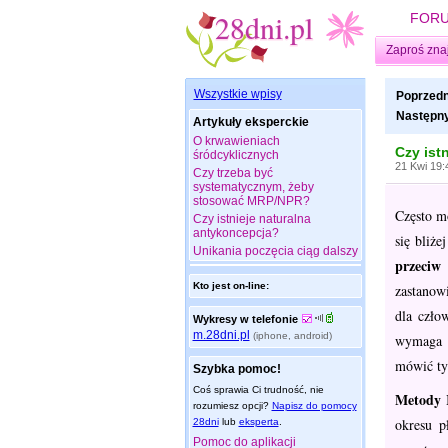
FOR
Zaproś zna
Wszystkie wpisy
Poprzedn
Następny
Artykuły eksperckie
O krwawieniach
Czy ist
śródcyklicznych
21 Kwi 19:
Czy trzeba być
systematycznym, żeby
stosować MRP/NPR?
Często m
Czy istnieje naturalna
antykoncepcja?
się bliże
Unikania poczęcia ciąg dalszy
przeciw
Kto jest on-line:
zastanowi
dla czło
Wykresy w telefonie
m.28dni.pl
(iphone, android)
wymaga o
mówić tyl
Szybka pomoc!
Coś sprawia Ci trudność, nie
Metody R
rozumiesz opcji?
Napisz do pomocy
okresu p
28dni
lub
eksperta
.
Pomoc do aplikacji