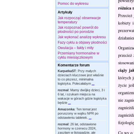
powstrzy
Pomoc do wykresu
różnica 
Artykuły
Przecież
Jak rozpocząć obserwacje
kobiety 
temperatury
Jak rozpoznać powrót do
prezerwa
płodności po porodzie
działanie
Jak wykonać analizę wykresu
Fazy cyklu a objawy płodności
Organiza
Owulacja – fakty i mity
Przemiany hormonalne w
przecież
cyklu miesiączkowym
stosowani
Komentarze forum
ciąży ja
KarpatkaST
:
Przy małych
dzieciach kluczowe jest właśnie
których 
to co piszesz, minimalna
logistyka. Polecałabym
...
życie je
rozmal
:
Mamy dwójkę dzieci, 3 i
organizm 
6 lat, i szukam miejsca na
wakacje w górach gdzie logistyka
nie zagni
będzie
...
zagnieżd
Amazonka
:
Ten temat jest
poruszony w wątku NPR po
zagnieżd
odstawieniu tabletek.
...
fizjologi
rozmal
:
26 lat, odstawione
hormony w czerwcu 2024,
Co wy o 
zaszłam w listopadzie, ale