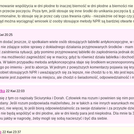
mowanie współżycia w dni płodne to inaczej bierność w dni płodne a bierności n
 przeciw poczęciu. Poza tym, jeśli stosuje się inne środki do unikania poczęcia tj
ormonalne, to stosuje się je przez cały czas trwania cyklu - niezależnie od tego czy 
stąd można wyciągnąć wniosek iż osoby stosujące metody NPR są bardziej otwarte 
Kwi 20:25
 dodać jeszcze, iż spotkałam wiele osób stosujących tabletki antykoncepcyjne, w s
 nie zdające sobie sprawy z dokładnego działania przyjmowanych środków - mam t
 zaistnienia sytuacji, gdy pomimo przyjmowanej tabletki do zapłodnienia jednak d
e ma możliwości zagnieździć się w macicy, gdyż tu również działa tabletka i docho
a. W takim przypadku metoda antykoncepcyjna staje się środkiem wczesnoporonnym
go po imieniu - jest to aborcja. W jednym z powyższych komentarzy pojawia się k
obiet stosujących NPR i uważających się za lepsze, nie chodzi tu o to, kto jest lepsz
wanie jest zupełnie nie na miejscu, ale chodzi o świadomość, odpowiedzialność i 
tka
22 Kwi 22:03
ię z tym co napisały Siciurynka i Dorah. Człowiek ma rozum i powinien się nim pos
 dany. Jeśli rozum podpowiada małżeństwu, że w takich a nie innych warunkach 
ieci, nie więcej, to jeśli biorą odpowiedzialnośc za swoje działanie i za przyszłe dz
 nie będą współżyć w dni płodne, ale w dni kiedy para jest niepłodna. Dla mnie ta 3
 jakby w nagrodę, żeby mogli się sobą nacieszyć i być dla siebie.
a
22 Kwi 23:37