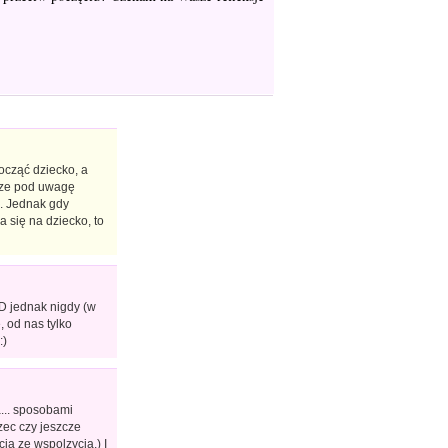
począć dziecko, a
rze pod uwagę
ę. Jednak gdy
 się na dziecko, to
:D jednak nigdy (w
, od nas tylko
:)
... sposobami
zec czy jeszcze
ja ze wspolzycia.) I