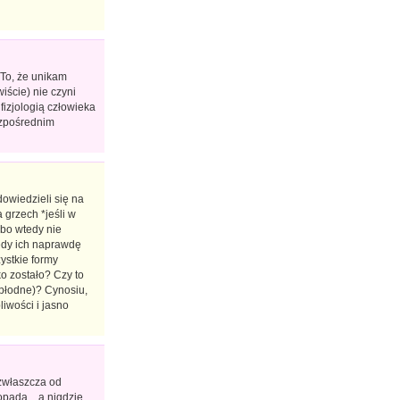
 To, że unikam
ście) nie czyni
fizjologią człowieka
ezpośrednim
dowiedzieli się na
 grzech *jeśli w
 bo wtedy nie
edy ich naprawdę
ystkie formy
ko zostało? Czy to
 płodne)? Cynosiu,
liwości i jasno
 zwłaszcza od
pada... a nigdzie