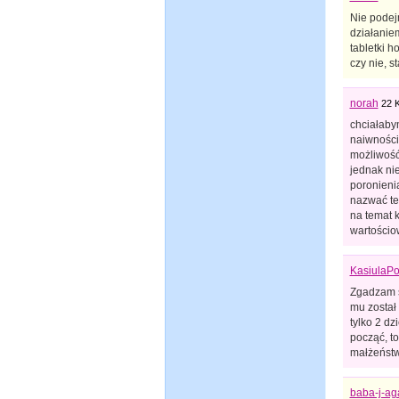
Nie podej
działaniem
tabletki h
czy nie, 
norah
22 
chciałabym
naiwności
możliwość
jednak ni
poronieni
nazwać te
na temat k
wartościo
KasiulaPo
Zgadzam s
mu został
tylko 2 dz
począć, to
małżeństwu
baba-j-ag