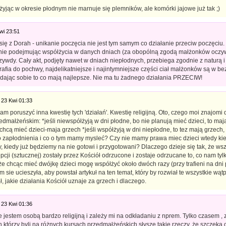
yjąc w okresie płodnym nie marnuje się plemników, ale komórki jajowe już tak ;)
wi 23:51
ię z Dorah - unikanie poczęcia nie jest tym samym co działanie przeciw poczęciu.
nie podejmując współżycia w danych dniach (za obopólną zgodą małżonków oczywi
ywdy. Cały akt, podjęty nawet w dniach niepłodnych, przebiega zgodnie z naturą i 
rafia do pochwy, najdelikatniejsze i najintymniejsze części ciał małżonków są w b
 dając sobie to co mają najlepsze. Nie ma tu żadnego działania PRZECIW!
23 Kwi 01:33
łam poruszyć inna kwestię tych 'działań'. Kwestię religijną. Oto, czego moi znajomi 
edmałżeńskim: *jeśli niewspółżyją w dni płodne, bo nie planują mieć dzieci, to maja
chcą mieć dzieci-maja grzech *jeśli współżyją w dni niepłodne, to tez mają grzech,
o zapłodnienia i co o tym mamy mysleć? Czy nie mamy prawa miec dzieci wtedy ki
 kiedy już będziemy na nie gotowi i przygotowani? Dlaczego dzieje się tak, że wsz
cji (sztucznej) zostały przez Kościół odrzucone i zostaje odrzucane to, co nam tyl
że chcąc mieć dwójkę dzieci mogę współżyć około dwóch razy (przy trafieni na dni
 sie ucieszyła, aby powstał artykuł na ten temat, który by rozwiał te wszystkie wątp
, jakie działania Kościół uznaje za grzech i dlaczego.
23 Kwi 01:36
 jestem osobą bardzo religijną i zależy mi na odkładaniu z nprem. Tylko czasem ,
którzy byli na różnych kursach przedmałżeńskich słyszę takie rzeczy, że szczęka o