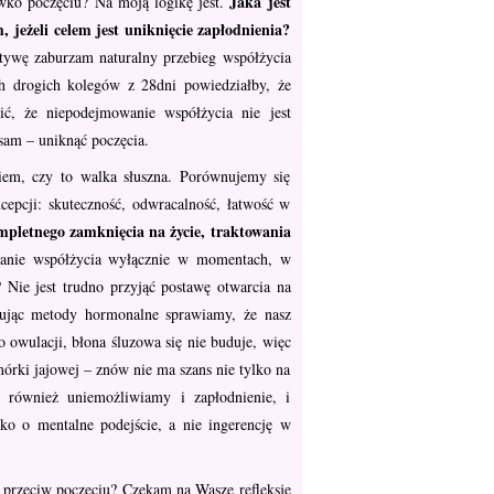
Jaka jest
iwko poczęciu? Na moją logikę jest.
jeżeli celem jest uniknięcie zapłodnienia?
watywę zaburzam naturalny przebieg współżycia
ch drogich kolegów z 28dni powiedziałby, że
ć, że niepodejmowanie współżycia nie jest
 sam – uniknąć poczęcia.
em, czy to walka słuszna. Porównujemy się
cepcji: skuteczność, odwracalność, łatwość w
mpletnego zamknięcia na życie, traktowania
nie współżycia wyłącznie w momentach, w
 Nie jest trudno przyjąć postawę otwarcia na
sując metody hormonalne sprawiamy, że nasz
 owulacji, błona śluzowa się nie buduje, więc
mórki jajowej – znów nie ma szans nie tylko na
e również uniemożliwiamy i zapłodnienie, i
lko o mentalne podejście, a nie ingerencję w
 przeciw poczęciu? Czekam na Wasze refleksje