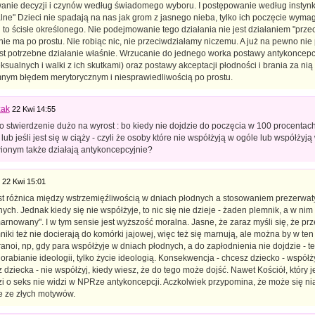
nie decyzji i czynów według świadomego wyboru. I postępowanie według instynkt
alne" Dzieci nie spadają na nas jak grom z jasnego nieba, tylko ich poczęcie wyma
i to ścisłe określonego. Nie podejmowanie tego działania nie jest działaniem "prze
nie ma po prostu. Nie robiąc nic, nie przeciwdziałamy niczemu. A już na pewno nie
est potrzebne działanie właśnie. Wrzucanie do jednego worka postawy antykoncepcy
ksualnych i walki z ich skutkami) oraz postawy akceptacji płodności i brania za ni
mnym błędem merytorycznym i niesprawiedliwością po prostu.
ak
22 Kwi 14:55
o stwierdzenie dużo na wyrost : bo kiedy nie dojdzie do poczęcia w 100 procentach
lub jeśli jest się w ciąży - czyli że osoby które nie współżyją w ogóle lub współżyją
ionym także działają antykoncepcyjnie?
22 Kwi 15:01
est różnica między wstrzemięźliwością w dniach płodnych a stosowaniem prezerwat
ch. Jednak kiedy się nie współżyje, to nic się nie dzieje - żaden plemnik, a w nim
marnowany". I w tym sensie jest wyższość moralna. Jasne, że zaraz myśli się, że prz
niki też nie docierają do komórki jajowej, więc też się marnują, ale można by w te
ranoi, np, gdy para współżyje w dniach płodnych, a do zapłodnienia nie dojdzie - te
orabianie ideologii, tylko życie ideologią. Konsekwencja - chcesz dziecko - współż
 dziecka - nie współżyj, kiedy wiesz, że do tego może dojść. Nawet Kościół, który j
zi o seks nie widzi w NPRze antykoncepcji. Aczkolwiek przypomina, że może się nią s
 ze złych motywów.