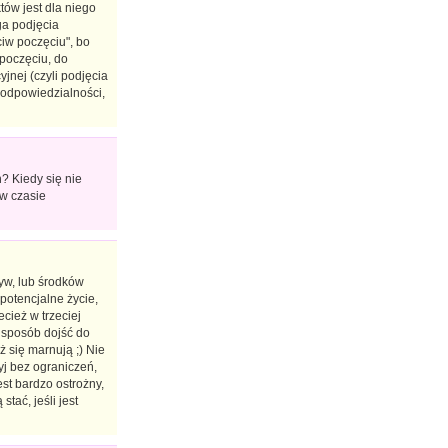
ów jest dla niego
ga podjęcia
ciw poczęciu", bo
 poczęciu, do
jnej (czyli podjęcia
ą odpowiedzialności,
? Kiedy się nie
 w czasie
yw, lub środków
 potencjalne życie,
ecież w trzeciej
n sposób dojść do
ż się marnują ;) Nie
yj bez ograniczeń,
est bardzo ostrożny,
tać, jeśli jest