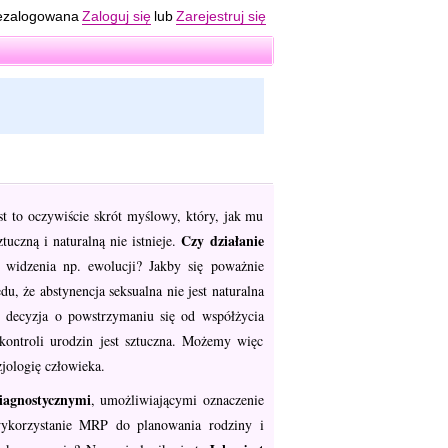
ezalogowana
Zaloguj się
lub
Zarejestruj się
t to oczywiście skrót myślowy, który, jak mu
Czy działanie
tuczną i naturalną nie istnieje.
widzenia np. ewolucji? Jakby się poważnie
u, że abstynencja seksualna nie jest naturalna
, decyzja o powstrzymaniu się od współżycia
kontroli urodzin jest sztuczna. Możemy więc
zjologię człowieka.
iagnostycznymi
, umożliwiającymi oznaczenie
wykorzystanie MRP do planowania rodziny i