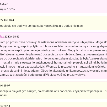
i 16:27
się w 100%.
22 Kwi 16:45
dpisuje sie pod tym co napisala Konwalijka, nic dodac nic ujac
iaz
22 Kwi 18:47
niam po prostu dwie postawy: tą osławiona otwartość na życie lub jej brak. Moge 
bojąc się ciaży, wspołzyc tylko w 3 fazie i truchleć ze strachu na myśl że mogłabym
acząco na współzycie i relacje miedzy małzonkami. Mogę też stosować prezerwaty
żeństwem i spokojnie planować poczęcie za rok lub dwa. Zresztą prezerwatywa n
ze do poczęcia nie dojdzie, wiec nie uwazam zebym stosujac ja była "zamknieta na
 jest dla mnie stosowanie antykoncepcji hormonalnej - pigułek, spirali itd, bo tu 
owie i moge mu bardzo zaszkodzić. Wiem że to niezgodne z nauczaniem kościoła
o prostu się z nimi nie zgadzam. Obecnie akurat nie unikam poczęcia, wiec nie ma
zam że w przyszlości bedę poza MPR stosować też prezerwatywy.
Kwi 19:07
oczęcia nie jest tym samym, co działanie anti concepio, czyli przeciw poczęciu. I 
ności.
Kwi 20:14