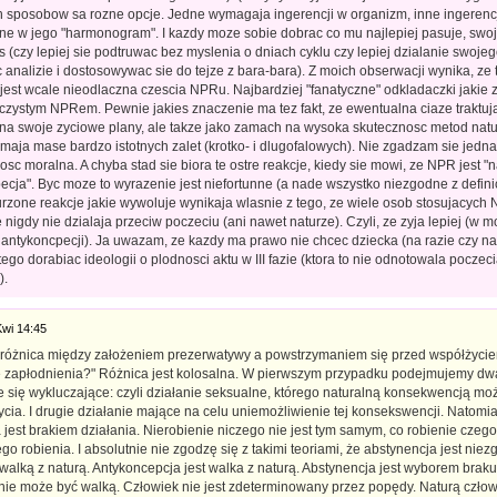
h sposobow sa rozne opcje. Jedne wymagaja ingerencji w organizm, inne ingerencj
nne w jego "harmonogram". I kazdy moze sobie dobrac co mu najlepiej pasuje, swo
 (czy lepiej sie podtruwac bez myslenia o dniach cyklu czy lepiej dzialanie swoje
nalizie i dostosowywac sie do tejze z bara-bara). Z moich obserwacji wynika, ze t
e jest wcale nieodlaczna czescia NPRu. Najbardziej "fanatyczne" odkladaczki jakie
czystym NPRem. Pewnie jakies znaczenie ma tez fakt, ze ewentualna ciaze traktuja 
na swoje zyciowe plany, ale takze jako zamach na wysoka skutecznosc metod natu
maja mase bardzo istotnych zalet (krotko- i dlugofalowych). Nie zgadzam sie jedna
osc moralna. A chyba stad sie biora te ostre reakcje, kiedy sie mowi, ze NPR jest "
ecja". Byc moze to wyrazenie jest niefortunne (a nade wszystko niezgodne z defin
rzone reakcje jakie wywoluje wynikaja wlasnie z tego, ze wiele osob stosujacych 
 nigdy nie dzialaja przeciw poczeciu (ani nawet naturze). Czyli, ze zyja lepiej (w 
d antykoncpecji). Ja uwazam, ze kazdy ma prawo nie chcec dziecka (na razie czy na
ego dorabiac ideologii o plodnosci aktu w III fazie (ktora to nie odnotowala poczecia
).
Kwi 14:45
t różnica między założeniem prezerwatywy a powstrzymaniem się przed współżyciem,
e zapłodnienia?" Różnica jest kolosalna. W pierwszym przypadku podejmujemy dwa
 się wykluczające: czyli działanie seksualne, którego naturalną konsekwencją mo
cia. I drugie działanie mające na celu uniemożliwienie tej konsekswencji. Natomi
jest brakiem działania. Nierobienie niczego nie jest tym samym, co robienie czego
go robienia. I absolutnie nie zgodzę się z takimi teoriami, że abstynencja jest niez
 walką z naturą. Antykoncepcja jest walka z naturą. Abstynencja jest wyborem braku
 nie może być walką. Człowiek nie jest zdeterminowany przez popędy. Naturą człow