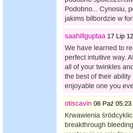
Podobno... Cynosiu, p
jakims bilbordzie w fo
saahillguptaa
17 Lip 1
We have learned to re
perfect intuitive way. 
all of your twinkles an
the best of their abili
enjoyable one you eve
otiscavin
06 Paź 05:23
Krwawienia śródcyklic
breakthrough bleeding