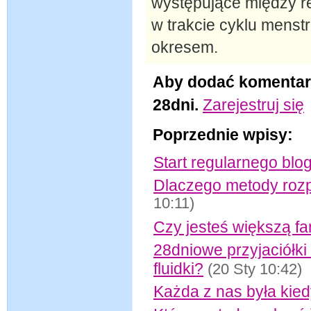
występujące między r
w trakcie cyklu mens
okresem.
Aby dodać komentar
28dni.
Zarejestruj się
Poprzednie wpisy:
Start regularnego blo
Dlaczego metody rozp
10:11)
Czy jesteś większą fan
28dniowe przyjaciółki
fluidki?
(20 Sty 10:42)
Każda z nas była kie