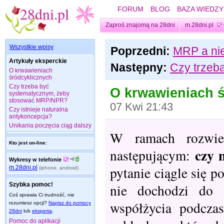
FORUM
BLOG
BAZA WIEDZY
Zaproś znajomą na 28dni
m.28dni.pl
Wszystkie wpisy
Poprzedni:
MRP a nie
Artykuły eksperckie
Następny:
Czy trzeb
O krwawieniach
śródcyklicznych
Czy trzeba być
O krwawieniach 
systematycznym, żeby
stosować MRP/NPR?
07 Kwi 21:43
Czy istnieje naturalna
antykoncepcja?
Unikania poczęcia ciąg dalszy
W ramach rozwiew
Kto jest on-line:
czy 
następującym:
Wykresy w telefonie
pytanie ciągle się p
m.28dni.pl
(iphone, android)
Szybka pomoc!
nie dochodzi do 
Coś sprawia Ci trudność, nie
współżycia podczas
rozumiesz opcji?
Napisz do pomocy
28dni
lub
eksperta
.
Pomoc do aplikacji