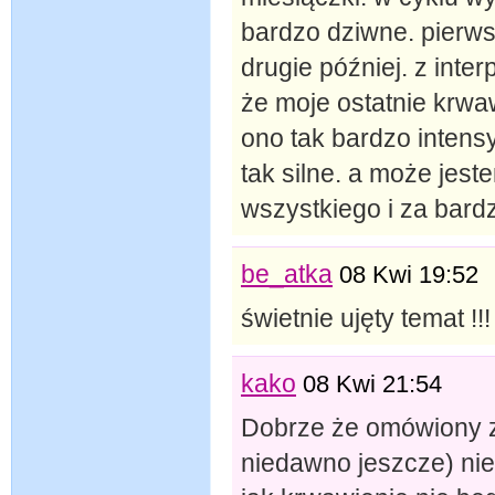
bardzo dziwne. pierws
drugie później. z inte
że moje ostatnie krwaw
ono tak bardzo intens
tak silne. a może jest
wszystkiego i za bard
be_atka
08 Kwi 19:52
świetnie ujęty temat !!!
kako
08 Kwi 21:54
Dobrze że omówiony zo
niedawno jeszcze) nie 