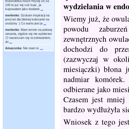
bransoletka moze?myślę że za
wydzielania w end
100 to już się coś kupi , ja
kupowałam jako dodatek
...
Wiemy już, że owula
merlenke
:
Szukam inspiracji na
preznet dla bliskiej koleżanki na
urodziny :) Co warto jest je
...
powodu zaburze
merlenke
:
Mam termin na połowę
sierpnia, nigdzie się nie wybieram
zewnętrznych owulac
🙂 nacieszam się oczekiwaniem,
do
...
dochodzi do prz
Amazonka
:
Nie mam tv.
...
(zazwyczaj w okol
miesiączki) błona 
nadmiar komórek. 
odbierane jako mies
Czasem jest mniej 
bardzo wydłużyła się
Wniosek z tego jes