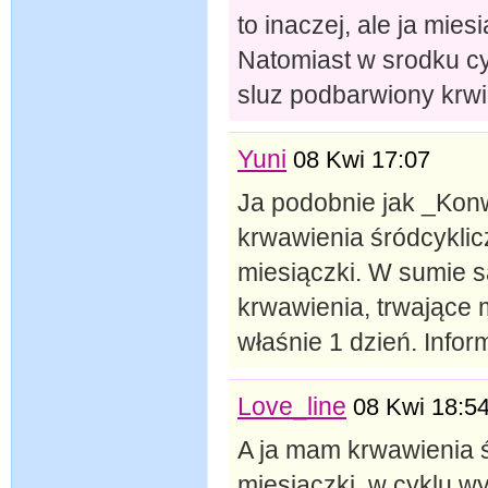
to inaczej, ale ja mie
Natomiast w srodku cyk
sluz podbarwiony krwia
Yuni
08 Kwi 17:07
Ja podobnie jak _Kon
krwawienia śródcykli
miesiączki. W sumie s
krwawienia, trwające 
właśnie 1 dzień. Infor
Love_line
08 Kwi 18:5
A ja mam krwawienia 
miesiączki. w cyklu wy