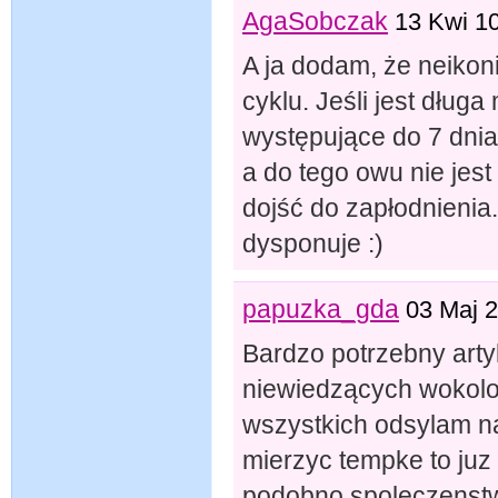
AgaSobczak
13 Kwi 1
A ja dodam, że neikon
cyklu. Jeśli jest dług
występujące do 7 dnia
a do tego owu nie jest
dojść do zapłodnienia.
dysponuje :)
papuzka_gda
03 Maj 
Bardzo potrzebny artyk
niewiedzących wokolo 
wszystkich odsylam na
mierzyc tempke to juz
podobno spoleczenst