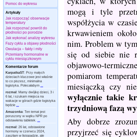
cyklach, w których
Pomoc do wykresu
mogą i tyle prze
Artykuły
Jak rozpocząć obserwacje
współżycia w czasie
temperatury
Jak rozpoznać powrót do
krwawieniem około
płodności po porodzie
Jak wykonać analizę wykresu
nim. Problem w tym,
Fazy cyklu a objawy płodności
Owulacja – fakty i mity
się od siebie nie 
Przemiany hormonalne w
cyklu miesiączkowym
objawowo-termicz
Komentarze forum
pomiarom temperat
KarpatkaST
:
Przy małych
dzieciach kluczowe jest właśnie
to co piszesz, minimalna
miesiączką czy ni
logistyka. Polecałabym
...
rozmal
:
Mamy dwójkę dzieci, 3 i
wyłącznie takie k
6 lat, i szukam miejsca na
wakacje w górach gdzie logistyka
trzydniową fazą wy
będzie
...
Amazonka
:
Ten temat jest
poruszony w wątku NPR po
Aby dobrze zrozum
odstawieniu tabletek.
...
rozmal
:
26 lat, odstawione
przyjrzeć się cykl
hormony w czerwcu 2024,
zaszłam w listopadzie, ale