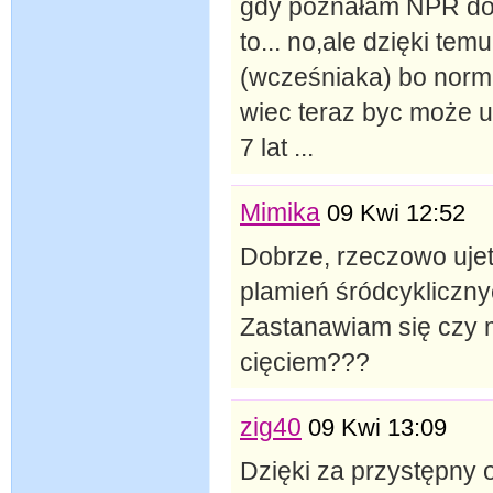
gdy poznałam NPR dos
to... no,ale dzięki t
(wcześniaka) bo normal
wiec teraz byc może u
7 lat ...
Mimika
09 Kwi 12:52
Dobrze, rzeczowo ujet
plamień śródcykliczny
Zastanawiam się czy 
cięciem???
zig40
09 Kwi 13:09
Dzięki za przystępny o