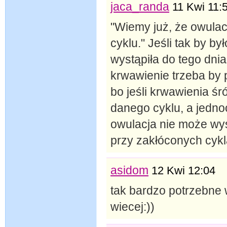
jaca_randa
11 Kwi 11:
"Wiemy już, że owulac
cyklu." Jeśli tak by by
wystąpiła do tego dn
krwawienie trzeba by 
bo jeśli krwawienia ś
danego cyklu, a jedno
owulacja nie może wyst
przy zakłóconych cyk
asidom
12 Kwi 12:04
tak bardzo potrzebne 
wiecej:))