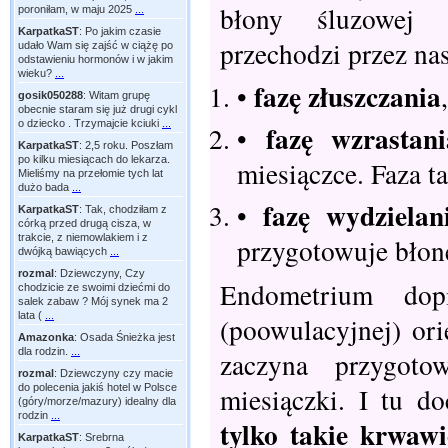
błony śluzowej 
poroniłam, w maju 2025
...
KarpatkaST
:
Po jakim czasie
przechodzi przez na
udało Wam się zajść w ciążę po
odstawieniu hormonów i w jakim
wieku?
...
fazę złuszczania
•
gosik050288
:
Witam grupę
obecnie staram się już drugi cykl
o dziecko . Trzymajcie kciuki
...
fazę wzrastani
•
KarpatkaST
:
2,5 roku. Poszłam
po kilku miesiącach do lekarza.
miesiączce. Faza t
Mieliśmy na przełomie tych lat
dużo bada
...
fazę wydzielan
•
KarpatkaST
:
Tak, chodziłam z
córką przed drugą cisza, w
trakcie, z niemowlakiem i z
przygotowuje błon
dwójką bawiących
...
rozmal
:
Dziewczyny, Czy
Endometrium do
chodzicie ze swoimi dziećmi do
salek zabaw ? Mój synek ma 2
lata (
...
(poowulacyjnej) ori
Amazonka
:
Osada Śnieżka jest
dla rodzin.
...
zaczyna przygoto
rozmal
:
Dziewczyny czy macie
miesiączki. I tu 
do polecenia jakiś hotel w Polsce
(góry/morze/mazury) idealny dla
rodzin
...
tylko takie krwawi
KarpatkaST
:
Srebrna