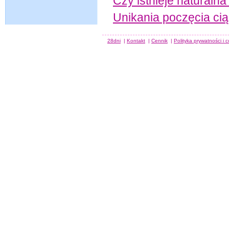
Czy istnieje naturaln
Unikania poczęcia cią
28dni
|
Kontakt
|
Cennik
|
Polityka prywatności i 