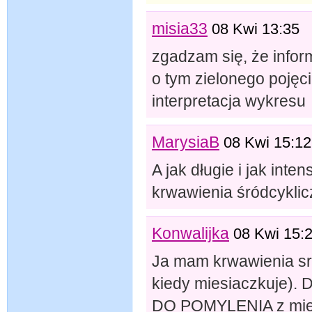
misia33
08 Kwi 13:35
zgadzam się, że infor
o tym zielonego pojęc
interpretacja wykresu
MarysiaB
08 Kwi 15:12
A jak długie i jak int
krwawienia śródcykli
Konwalijka
08 Kwi 15:
Ja mam krwawienia sro
kiedy miesiaczkuje). 
DO POMYLENIA z mies