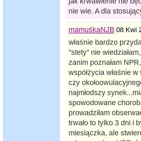
jak krwawienie nie bę
nie wie. A dla stosu
mamuśkaNJB
08 Kwi 
właśnie bardzo przyda
"stety" nie wiedziałam,
zanim poznałam NPR,
współżycia właśnie w 
czy okołoowulacyjneg
najmłodszy synek...m
spowodowane chorobą 
prowadziłam obserwacj
trwało to tylko 3 dni i
miesiączka, ale stwierd