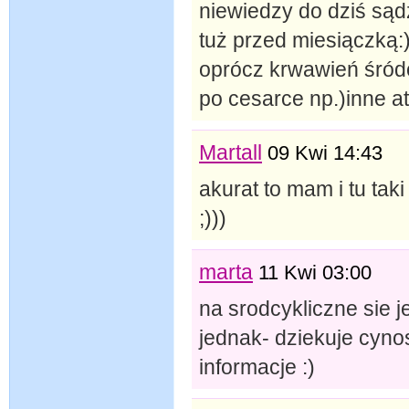
niewiedzy do dziś sąd
tuż przed miesiączką:
oprócz krwawień śródc
po cesarce np.)inne a
Martall
09 Kwi 14:43
akurat to mam i tu tak
;)))
marta
11 Kwi 03:00
na srodcykliczne sie j
jednak- dziekuje cyno
informacje :)