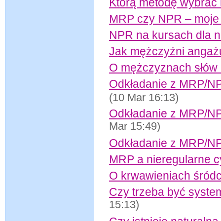
Którą metodę wybrać i
MRP czy NPR – moje 
NPR na kursach dla 
Jak mężczyźni angażu
O mężczyznach słów 
Odkładanie z MRP/NPR 
(10 Mar 16:13)
Odkładanie z MRP/NPR 
Mar 15:49)
Odkładanie z MRP/NP
MRP a nieregularne c
O krwawieniach śródc
Czy trzeba być syst
15:13)