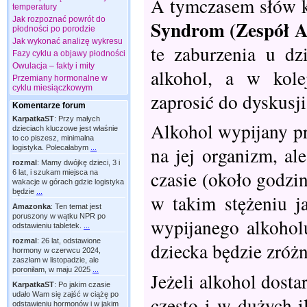
A tymczasem słów k
temperatury
Jak rozpoznać powrót do
Syndrom (Zespół A
płodności po porodzie
Jak wykonać analizę wykresu
te zaburzenia u dz
Fazy cyklu a objawy płodności
Owulacja – fakty i mity
alkohol, a w kole
Przemiany hormonalne w
cyklu miesiączkowym
zaprosić do dyskusji
Komentarze forum
KarpatkaST
:
Przy małych
Alkohol wypijany pr
dzieciach kluczowe jest właśnie
to co piszesz, minimalna
na jej organizm, al
logistyka. Polecałabym
...
rozmal
:
Mamy dwójkę dzieci, 3 i
czasie (około godzi
6 lat, i szukam miejsca na
wakacje w górach gdzie logistyka
będzie
...
w takim stężeniu ja
Amazonka
:
Ten temat jest
poruszony w wątku NPR po
wypijanego alkohol
odstawieniu tabletek.
...
rozmal
:
26 lat, odstawione
dziecka będzie zróż
hormony w czerwcu 2024,
zaszłam w listopadzie, ale
poroniłam, w maju 2025
...
Jeżeli alkohol dost
KarpatkaST
:
Po jakim czasie
udało Wam się zajść w ciążę po
często i w dużych i
odstawieniu hormonów i w jakim