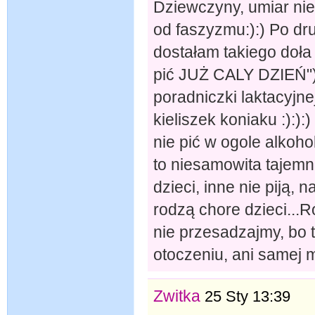
Dziewczyny, umiar nie
od faszyzmu:):) Po dr
dostałam takiego doła 
pić JUŻ CALY DZIEŃ")
poradniczki laktacyjne
kieliszek koniaku :):):
nie pić w ogole alkoho
to niesamowita tajemn
dzieci, inne nie piją,
rodzą chore dzieci...
nie przesadzajmy, bo t
otoczeniu, ani samej 
Zwitka
25 Sty 13:39