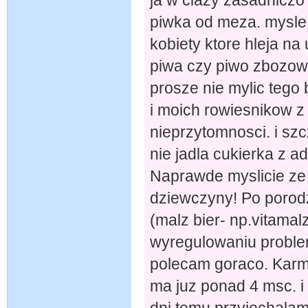
piwka od meza. mysle 
kobiety ktore hleja na 
piwa czy piwo zbozowe
prosze nie mylic tego 
i moich rowiesnikow z 
nieprzytomnosci. i sz
nie jadla cukierka z 
Naprawde myslicie ze 
dziewczyny! Po porod
(malz bier- np.vitama
wyregulowaniu proble
polecam goraco. Karmi
ma juz ponad 4 msc. i
dni temu przyjechalam