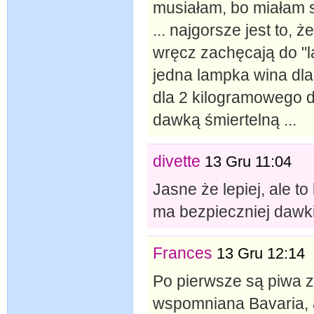
musiałam, bo miałam s
... najgorsze jest to, 
wręcz zachęcają do "la
jedna lampka wina dla d
dla 2 kilogramowego d
dawką śmiertelną ...
divette
13 Gru 11:04
Jasne że lepiej, ale t
ma bezpieczniej dawki 
Frances
13 Gru 12:14
Po pierwsze są piwa 
wspomniana Bavaria, a