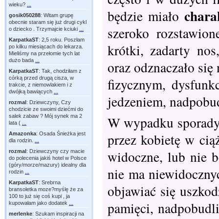
wieku?
...
chara
będzie miało
gosik050288
:
Witam grupę
obecnie staram się już drugi cykl
szeroko rozstawion
o dziecko . Trzymajcie kciuki
...
KarpatkaST
:
2,5 roku. Poszłam
krótki, zadarty no
po kilku miesiącach do lekarza.
Mieliśmy na przełomie tych lat
dużo bada
...
oraz odznaczało się
KarpatkaST
:
Tak, chodziłam z
córką przed drugą cisza, w
fizycznym, dysfun
trakcie, z niemowlakiem i z
dwójką bawiących
...
jedzeniem, nadpobu
rozmal
:
Dziewczyny, Czy
chodzicie ze swoimi dziećmi do
salek zabaw ? Mój synek ma 2
W wypadku sporadyc
lata (
...
przez kobietę w cią
Amazonka
:
Osada Śnieżka jest
dla rodzin.
...
widoczne, lub nie b
rozmal
:
Dziewczyny czy macie
do polecenia jakiś hotel w Polsce
(góry/morze/mazury) idealny dla
nie ma niewidoczny
rodzin
...
KarpatkaST
:
Srebrna
objawiać się uszko
bransoletka moze?myślę że za
100 to już się coś kupi , ja
pamięci, nadpobudli
kupowałam jako dodatek
...
merlenke
:
Szukam inspiracji na