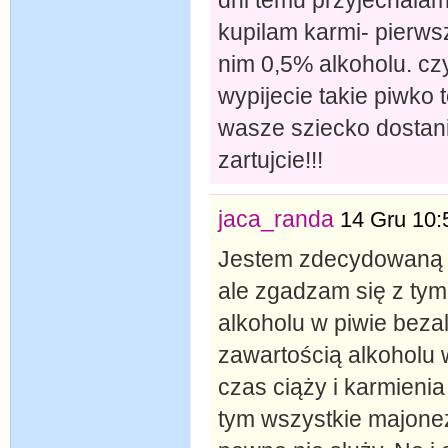
kupilam karmi- pierwsz
nim 0,5% alkoholu. czy
wypijecie takie piwko
wasze sziecko dostan
zartujcie!!!
jaca_randa
14 Gru 10:
Jestem zdecydowaną pr
ale zgadzam się z tymi
alkoholu w piwie bez
zawartością alkoholu 
czas ciąży i karmienia
tym wszystkie majonez