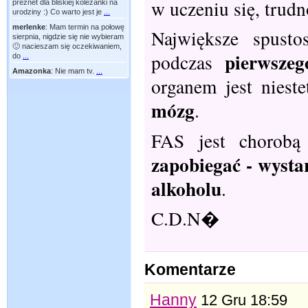
w uczeniu się, trud
preznet dla bliskiej koleżanki na
urodziny :) Co warto jest je
...
merlenke
:
Mam termin na połowę
Największe spusto
sierpnia, nigdzie się nie wybieram
🙂 nacieszam się oczekiwaniem,
pierwszeg
podczas
do
...
Amazonka
:
Nie mam tv.
...
organem jest niest
mózg
.
FAS jest chorobą
zapobiegać - wysta
alkoholu
.
C.D.N�
Komentarze
Hanny
12 Gru 18:59