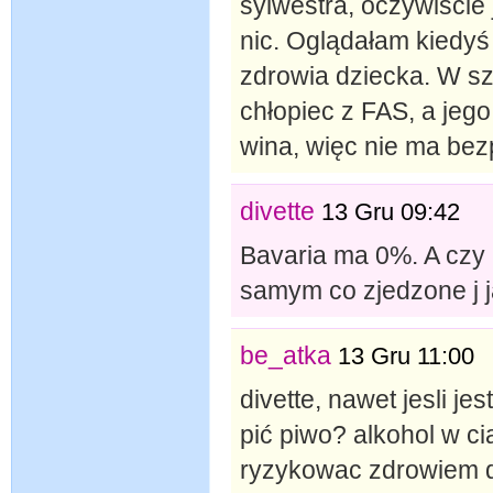
sylwestra, oczywiście 
nic. Oglądałam kiedyś
zdrowia dziecka. W szk
chłopiec z FAS, a jeg
wina, więc nie ma bez
divette
13 Gru 09:42
Bavaria ma 0%. A czy ni
samym co zjedzone j j
be_atka
13 Gru 11:00
divette, nawet jesli jes
pić piwo? alkohol w ci
ryzykowac zdrowiem d