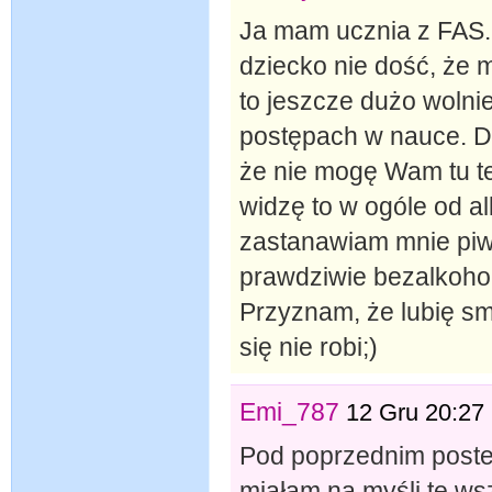
Ja mam ucznia z FAS. J
dziecko nie dość, że 
to jeszcze dużo wolni
postępach w nauce. Dz
że nie mogę Wam tu te
widzę to w ogóle od a
zastanawiam mnie piw
prawdziwie bezalkoh
Przyznam, że lubię sm
się nie robi;)
Emi_787
12 Gru 20:27
Pod poprzednim poste
miałam na myśli te wsz