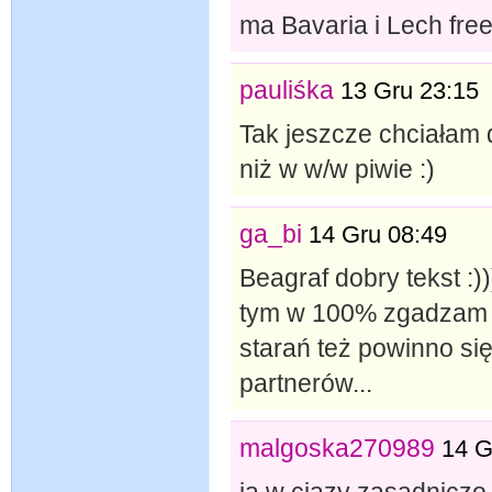
ma Bavaria i Lech free
pauliśka
13 Gru 23:15
Tak jeszcze chciałam 
niż w w/w piwie :)
ga_bi
14 Gru 08:49
Beagraf dobry tekst :))
tym w 100% zgadzam ..
starań też powinno się
partnerów...
malgoska270989
14 G
ja w ciazy zasadniczo