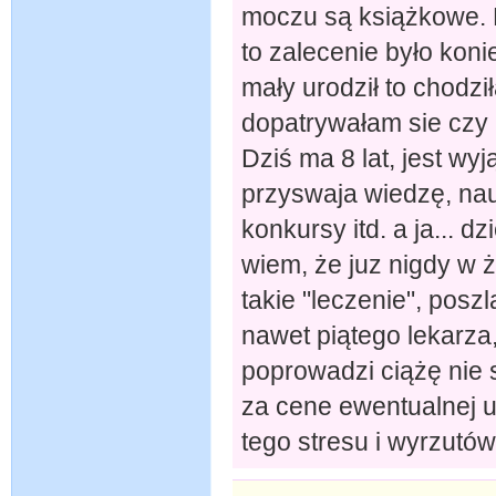
moczu są książkowe. 
to zalecenie było koni
mały urodził to chodzi
dopatrywałam sie czy 
Dziś ma 8 lat, jest wyj
przyswaja wiedzę, nau
konkursy itd. a ja... dz
wiem, że juz nigdy w 
takie "leczenie", posz
nawet piątego lekarza
poprowadzi ciążę nie 
za cene ewentualnej u
tego stresu i wyrzutów