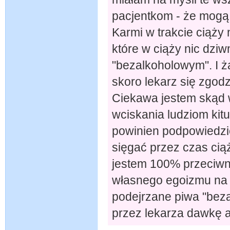
pacjentkom - że mogą 
Karmi w trakcie ciąży
które w ciąży nic dziw
"bezalkoholowym". I 
skoro lekarz się zgodz
Ciekawa jestem skąd 
wciskania ludziom kit
powinien podpowiedzie
sięgać przez czas ciąż
jestem 100% przeciwni
własnego egoizmu na
podejrzane piwa "beza
przez lekarza dawkę a