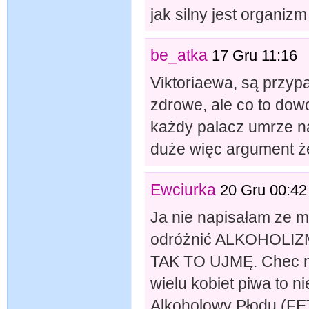
jak silny jest organizm
be_atka
17 Gru 11:16
Viktoriaewa, są przypa
zdrowe, ale co to dow
każdy palacz umrze na
duże więc argument że 
Ewciurka
20 Gru 00:42
Ja nie napisałam ze m
odróżnić ALKOHOLI
TAK TO UJMĘ. Chec na
wielu kobiet piwa to 
Alkoholowy Płodu (