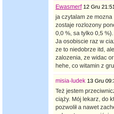
Ewasmerf
12 Gru 21:5
ja czytalam ze mozna
zostaje rozlozony pono
0,0 %, sa tylko 0,5 %).
Ja osobiscie raz w cia
ze to niedobrze itd, 
zalozenia, ze widac or
hehe, co witamin z gr
misia-ludek
13 Gru 09:
Też jestem przeciwnic
ciąży. Mój lekarz, do 
pozwolił a nawet zac