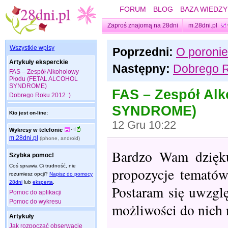
FORUM
BLOG
BAZA WIEDZY
Zaproś znajomą na 28dni
m.28dni.pl
Wszystkie wpisy
Poprzedni:
O poronie
Artykuły eksperckie
Następny:
Dobrego R
FAS – Zespół Alkoholowy
Płodu (FETAL ALCOHOL
SYNDROME)
FAS – Zespół Al
Dobrego Roku 2012 :)
SYNDROME)
Kto jest on-line:
12 Gru 10:22
Wykresy w telefonie
m.28dni.pl
(iphone, android)
Bardzo Wam dzięku
Szybka pomoc!
Coś sprawia Ci trudność, nie
propozycje tematów,
rozumiesz opcji?
Napisz do pomocy
28dni
lub
eksperta
.
Postaram się uwzglę
Pomoc do aplikacji
Pomoc do wykresu
możliwości do nich 
Artykuły
Jak rozpocząć obserwacje