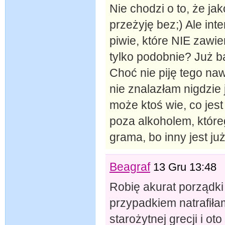
Nie chodzi o to, że ja
przeżyję bez;) Ale int
piwie, które NIE zawi
tylko podobnie? Już b
Choć nie piję tego na
nie znalazłam nigdzie
może ktoś wie, co jest
poza alkoholem, które
grama, bo inny jest j
Beagraf
13 Gru 13:48
Robię akurat porządki
przypadkiem natrafił
starożytnej grecji i ot