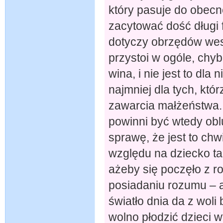
który pasuje do obec
zacytować dość długi 
dotyczy obrzędów wese
przystoi w ogóle, ch
wina, i nie jest to dla
najmniej dla tych, kt
zawarcia małżeństwa.
powinni być wtedy oblu
sprawę, że jest to chwi
względu na dziecko tak
ażeby się poczęło z r
posiadaniu rozumu – a
światło dnia da z wol
wolno płodzić dzieci w