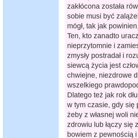
zakłócona została rów
sobie musi być zaląże
mógł, tak jak powinien
Ten, kto zanadto uracz
nieprzytomnie i zamie
zmysły postradał i ro
siewcą życia jest czł
chwiejne, niezdrowe d
wszelkiego prawdopodo
Dlatego też jak rok dł
w tym czasie, gdy się 
żeby z własnej woli ni
zdrowiu lub łączy się z
bowiem z pewnością i 