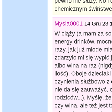
pewno nie służy. No i o
chemicznym świństw
Mysia0001
14 Gru 23:
W ciąży (a mam za sob
energy drinków, mocne
razy, jak już młode mia
zdarzyło mi się wypić
albo wina na raz (nig
ilość). Oboje dziecia
czynienia służbowo z 
nie da się zauważyć,
rodziców...). Myślę, ż
czy wina, ale też jest