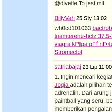
@divette To jest mit.
BillyVah
25 Sty 13:02
wh0cd101063
bactro
triamterene-hctz 37.5
viagra kГ¶pa pГҐ nГ¤t
Stromectol
satriabajaj
23 Lip 11:00
1. Ingin mencari kegi
Jogja
adalah pilihan 
adrenalin. Dari arung
paintball yang seru, 
memberikan pengalama