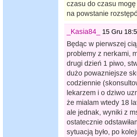
czasu do czasu mogę 
na powstanie rozstęp
_Kasia84_
15 Gru 18:
Będąc w pierwszej cią
problemy z nerkami, m
drugi dzień 1 piwo, st
dużo powazniejsze sku
codziennie (skonsulto
lekarzem i o dziwo uz
że mialam wtedy 18 lat
ale jednak, wyniki z m
ostatecznie odstawiłam
sytuacją było, po kole