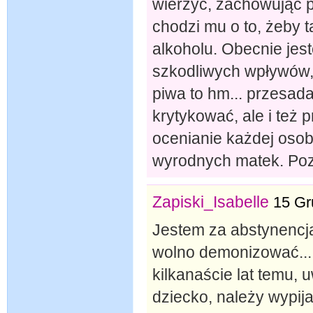
wierzyć, zachowując 
chodzi mu o to, żeby 
alkoholu. Obecnie jes
szkodliwych wpływów,
piwa to hm... przesada
krytykować, ale i też 
ocenianie każdej osob
wyrodnych matek. Poz
Zapiski_Isabelle
15 Gr
Jestem za abstynencją
wolno demonizować... W
kilkanaście lat temu,
dziecko, należy wypija