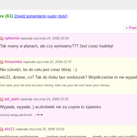
e (
61
)
Znajdź komentarze (autor, treść)
« Popr
sylwunia
napisała
stycznia 24, 2008 20:59
Tak mamy w planach, ale czy wytrwamy??? Jest coraz trudniej!
Amazonka
napisała
stycznia 24, 2008 22:47
Nie szkodzi, bo do celu jest coraz bliżej. :-)
eliz21, dziwne, co? Tak do ślubu bez serduszek? Współcześnie to nie wypad
Car save your fat and eat your money, bike eat your fat and save your money.
tuli_pani
napisała
stycznia 24, 2008 23:53
Wypada, wypada ;) aczkolwiek nie za częste to zjawisko.
szanuj swoją płodność... / ♥+♥
eliz21
napisała
stycznia 25, 2008 10:53
podziwiam podziwiam……jestem pod wrażeniem…..nigdy ze soba nie spaliśc