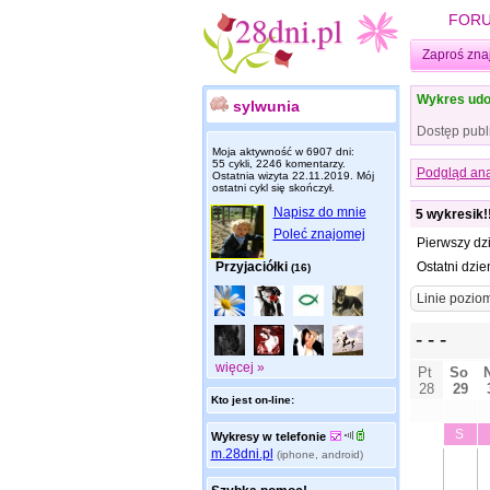
FOR
Zaproś zna
Wykres udo
sylwunia
Dostęp publ
Moja aktywność w 6907 dni:
55 cykli, 2246 komentarzy.
Podgląd ana
Ostatnia wizyta
22.11.2019
. Mój
ostatni cykl się skończył.
Napisz do mnie
5 wykresik!
Poleć znajomej
Pierwszy dz
Przyjaciółki
Ostatni dzie
(16)
więcej »
Kto jest on-line:
Wykresy w telefonie
m.28dni.pl
(iphone, android)