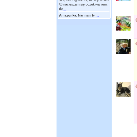
sierpnia, nigdzie się nie wybieram
🙂 nacieszam się oczekiwaniem,
do
...
Amazonka
:
Nie mam tv.
...