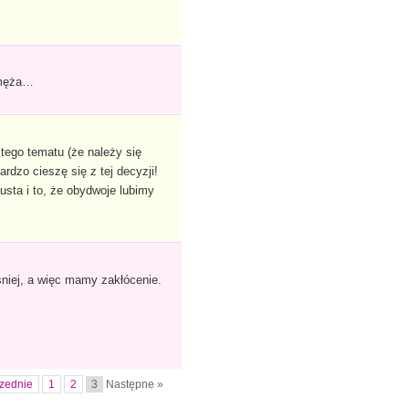
 męża…
tego tematu (że należy się
rdzo cieszę się z tej decyzji!
sta i to, że obydwoje lubimy
niej, a więc mamy zakłócenie.
zednie
1
2
3
Następne »