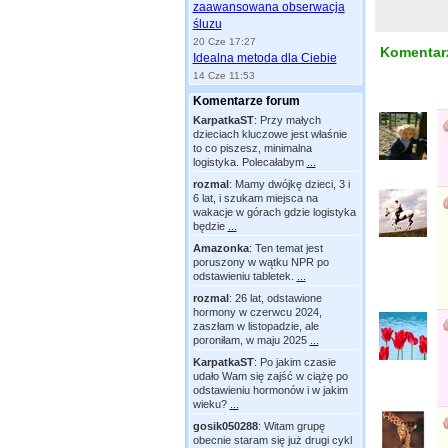
zaawansowana obserwacja
śluzu
20 Cze 17:27
Komentarz
Idealna metoda dla Ciebie
14 Cze 11:53
Komentarze forum
KarpatkaST
:
Przy małych
dzieciach kluczowe jest właśnie
to co piszesz, minimalna
logistyka. Polecałabym
...
rozmal
:
Mamy dwójkę dzieci, 3 i
6 lat, i szukam miejsca na
wakacje w górach gdzie logistyka
będzie
...
Amazonka
:
Ten temat jest
poruszony w wątku NPR po
odstawieniu tabletek.
...
rozmal
:
26 lat, odstawione
hormony w czerwcu 2024,
zaszłam w listopadzie, ale
poroniłam, w maju 2025
...
KarpatkaST
:
Po jakim czasie
udało Wam się zajść w ciążę po
odstawieniu hormonów i w jakim
wieku?
...
gosik050288
:
Witam grupę
obecnie staram się już drugi cykl