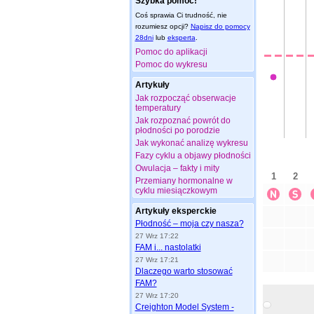
Szybka pomoc!
Coś sprawia Ci trudność, nie
rozumiesz opcji?
Napisz do pomocy
28dni
lub
eksperta
.
Pomoc do aplikacji
Pomoc do wykresu
Artykuły
Jak rozpocząć obserwacje
temperatury
Jak rozpoznać powrót do
płodności po porodzie
Jak wykonać analizę wykresu
Fazy cyklu a objawy płodności
Owulacja – fakty i mity
Przemiany hormonalne w
cyklu miesiączkowym
Artykuły eksperckie
Płodność – moja czy nasza?
27 Wrz 17:22
FAM i... nastolatki
27 Wrz 17:21
Dlaczego warto stosować
FAM?
27 Wrz 17:20
Creighton Model System -