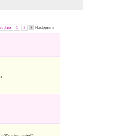
zednie
1
2
3
Następne »
a.
ie?Dziwica jesteś?