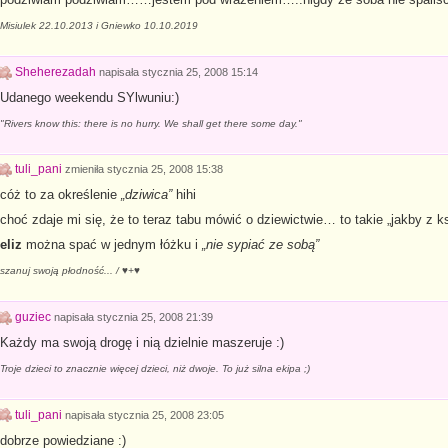
Misiulek 22.10.2013 i Gniewko 10.10.2019
Sheherezadah
napisała
stycznia 25, 2008 15:14
Udanego weekendu SYlwuniu:)
"Rivers know this: there is no hurry. We shall get there some day."
tuli_pani
zmieniła
stycznia 25, 2008 15:38
cóż to za określenie
„dziwica”
hihi
choć zdaje mi się, że to teraz tabu mówić o dziewictwie… to takie „jakby z k
eliz
można spać w jednym łóżku i
„nie sypiać ze sobą”
szanuj swoją płodność... / ♥+♥
guziec
napisała
stycznia 25, 2008 21:39
Każdy ma swoją drogę i nią dzielnie maszeruje :)
Troje dzieci to znacznie więcej dzieci, niż dwoje. To już silna ekipa ;)
tuli_pani
napisała
stycznia 25, 2008 23:05
dobrze powiedziane :)