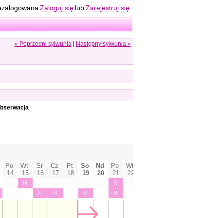
ezalogowana
Zaloguj się
lub
Zarejestruj się
« Poprzedni sylwunia
|
Następny sylwunia »
 obserwacja