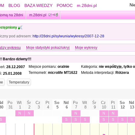
Ni
UM
BLOG
BAZA WIEDZY
POMOC
m.28dni.pl
jomą na 28dni
m.28dni.pl
stępniony
iczny pod adresem:
http://28dni.pl/sylwunia/wykresy/2007-12-28
lizy wykresu
Moje statystyki pokaż/ukryj
Moje wykresy
!! Bardzo dziwny!!!
Miejsce pomiaru:
oralnie
Kategoria:
nie współżyję, tylko
ień:
28.12.2007
Termometr:
microlife MT1622
Metoda interpretacji:
Rötzera
ń:
25.01.2008