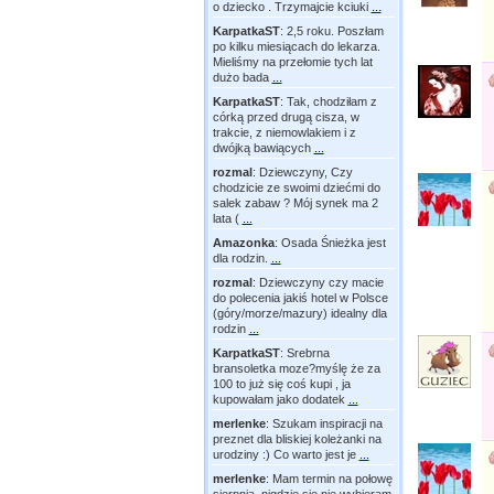
o dziecko . Trzymajcie kciuki
...
KarpatkaST
:
2,5 roku. Poszłam
po kilku miesiącach do lekarza.
Mieliśmy na przełomie tych lat
dużo bada
...
KarpatkaST
:
Tak, chodziłam z
córką przed drugą cisza, w
trakcie, z niemowlakiem i z
dwójką bawiących
...
rozmal
:
Dziewczyny, Czy
chodzicie ze swoimi dziećmi do
salek zabaw ? Mój synek ma 2
lata (
...
Amazonka
:
Osada Śnieżka jest
dla rodzin.
...
rozmal
:
Dziewczyny czy macie
do polecenia jakiś hotel w Polsce
(góry/morze/mazury) idealny dla
rodzin
...
KarpatkaST
:
Srebrna
bransoletka moze?myślę że za
100 to już się coś kupi , ja
kupowałam jako dodatek
...
merlenke
:
Szukam inspiracji na
preznet dla bliskiej koleżanki na
urodziny :) Co warto jest je
...
merlenke
:
Mam termin na połowę