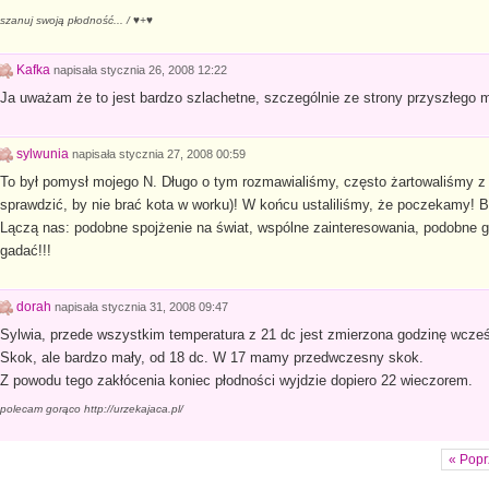
szanuj swoją płodność... / ♥+♥
Kafka
napisała
stycznia 26, 2008 12:22
Ja uważam że to jest bardzo szlachetne, szczególnie ze strony przyszłego
sylwunia
napisała
stycznia 27, 2008 00:59
To był pomysł mojego N. Długo o tym rozmawialiśmy, często żartowaliśmy z 
sprawdzić, by nie brać kota w worku)! W końcu ustaliliśmy, że poczekamy! Ba
Lączą nas: podobne spojżenie na świat, wspólne zainteresowania, podobne gu
gadać!!!
dorah
napisała
stycznia 31, 2008 09:47
Sylwia, przede wszystkim temperatura z 21 dc jest zmierzona godzinę wcześ
Skok, ale bardzo mały, od 18 dc. W 17 mamy przedwczesny skok.
Z powodu tego zakłócenia koniec płodności wyjdzie dopiero 22 wieczorem.
polecam gorąco http://urzekajaca.pl/
« Popr