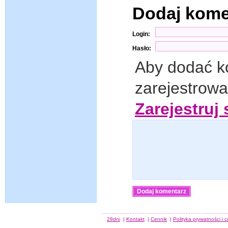
Dodaj kom
Login:
Hasło:
Aby dodać k
zarejestrow
Zarejestruj 
28dni
|
Kontakt
|
Cennik
|
Polityka prywatności i 