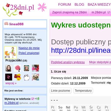
FORUM
BLOG
BAZA WIEDZY
Zaproś znajomą na 28dni
m.28dni.pl
Wykres udostęp
linea088
Moja aktywność w 6096 dni:
81 cykli, 7076 komentarzy.
Dostęp publiczny 
Ostatnia wizyta
01.10.2025
. Mój
ostatni cykl się skończył.
http://28dni.pl/li
Napisz do mnie
Poleć znajomej
Przyjaciółki
(18)
Podgląd analizy wykresu
Moje statystyki 
1. Ucze się
Miejsce pomia
Pierwszy dzień:
20.11.2009
Termometr:
rt
więcej »
Ostatni dzień:
12.12.2009
Kto jest on-line:
Wykresy w telefonie
m.28dni.pl
(iphone, android)