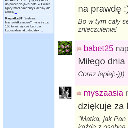
rozmal
:
Dziewczyny czy macie
do polecenia jakiś hotel w Polsce
na prawdę :)
(góry/morze/mazury) idealny dla
rodzin
...
KarpatkaST
:
Srebrna
Bo w tym cały se
bransoletka moze?myślę że za
100 to już się coś kupi , ja
znieczulenia!
kupowałam jako dodatek
...
babet25
nap
Miłego dnia 
Coraz lepiej:-)))
myszaasia
dziękuje za 
"Matka, jak Pan
każde z osobna 