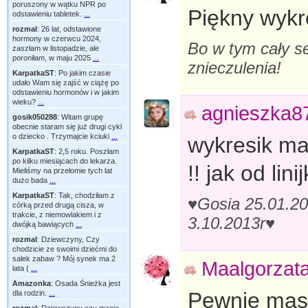
poruszony w wątku NPR po
Piękny wykr
odstawieniu tabletek.
...
rozmal
:
26 lat, odstawione
hormony w czerwcu 2024,
Bo w tym cały se
zaszłam w listopadzie, ale
poroniłam, w maju 2025
...
znieczulenia!
KarpatkaST
:
Po jakim czasie
udało Wam się zajść w ciążę po
odstawieniu hormonów i w jakim
wieku?
...
agnieszka8
gosik050288
:
Witam grupę
obecnie staram się już drugi cykl
o dziecko . Trzymajcie kciuki
...
wykresik ma
KarpatkaST
:
2,5 roku. Poszłam
po kilku miesiącach do lekarza.
!! jak od linij
Mieliśmy na przełomie tych lat
dużo bada
...
KarpatkaST
:
Tak, chodziłam z
♥Gosia 25.01.20
córką przed drugą cisza, w
trakcie, z niemowlakiem i z
3.10.2013r♥
dwójką bawiących
...
rozmal
:
Dziewczyny, Czy
chodzicie ze swoimi dziećmi do
salek zabaw ? Mój synek ma 2
Maalgorzat
lata (
...
Amazonka
:
Osada Śnieżka jest
Pewnie masz 
dla rodzin.
...