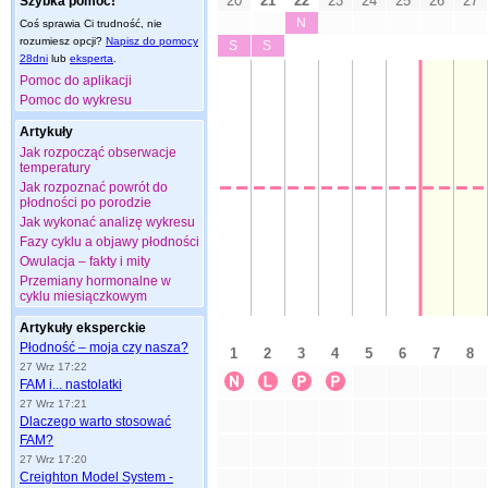
Szybka pomoc!
Coś sprawia Ci trudność, nie
rozumiesz opcji?
Napisz do pomocy
28dni
lub
eksperta
.
Pomoc do aplikacji
Pomoc do wykresu
Artykuły
Jak rozpocząć obserwacje
temperatury
Jak rozpoznać powrót do
płodności po porodzie
Jak wykonać analizę wykresu
Fazy cyklu a objawy płodności
Owulacja – fakty i mity
Przemiany hormonalne w
cyklu miesiączkowym
Artykuły eksperckie
Płodność – moja czy nasza?
27 Wrz 17:22
FAM i... nastolatki
27 Wrz 17:21
Dlaczego warto stosować
FAM?
27 Wrz 17:20
Creighton Model System -