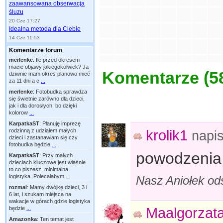
zaawansowana obserwacja
śluzu
20 Cze 17:27
Idealna metoda dla Ciebie
14 Cze 11:53
Komentarze forum
merlenke
:
Ile przed okresem
macie objawy jakiegokolwiek? Ja
Komentarze (
5
dziwnie mam okres planowo mieć
za 11 dni a c
...
merlenke
:
Fotobudka sprawdza
się świetnie zarówno dla dzieci,
jak i dla dorosłych, bo dzięki
kolorow
...
KarpatkaST
:
Planuję imprezę
krolik1
rodzinną z udziałem małych
napi
dzieci i zastanawiam się czy
fotobudka będzie
...
powodzenia
KarpatkaST
:
Przy małych
dzieciach kluczowe jest właśnie
to co piszesz, minimalna
logistyka. Polecałabym
...
Nasz Aniołek od
rozmal
:
Mamy dwójkę dzieci, 3 i
6 lat, i szukam miejsca na
wakacje w górach gdzie logistyka
Maalgorzat
będzie
...
Amazonka
:
Ten temat jest