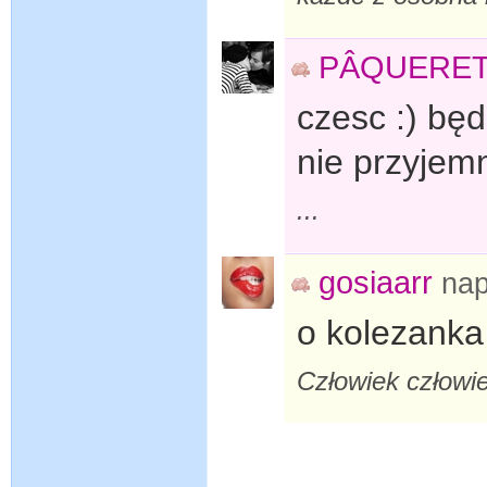
PÂQUERE
czesc :) będ
nie przyjemn
...
gosiaarr
nap
o kolezanka
Człowiek człowi