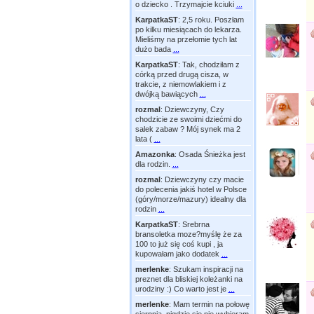
o dziecko . Trzymajcie kciuki
...
KarpatkaST
:
2,5 roku. Poszłam
po kilku miesiącach do lekarza.
Mieliśmy na przełomie tych lat
dużo bada
...
KarpatkaST
:
Tak, chodziłam z
córką przed drugą cisza, w
trakcie, z niemowlakiem i z
dwójką bawiących
...
rozmal
:
Dziewczyny, Czy
chodzicie ze swoimi dziećmi do
salek zabaw ? Mój synek ma 2
lata (
...
Amazonka
:
Osada Śnieżka jest
dla rodzin.
...
rozmal
:
Dziewczyny czy macie
do polecenia jakiś hotel w Polsce
(góry/morze/mazury) idealny dla
rodzin
...
KarpatkaST
:
Srebrna
bransoletka moze?myślę że za
100 to już się coś kupi , ja
kupowałam jako dodatek
...
merlenke
:
Szukam inspiracji na
preznet dla bliskiej koleżanki na
urodziny :) Co warto jest je
...
merlenke
:
Mam termin na połowę