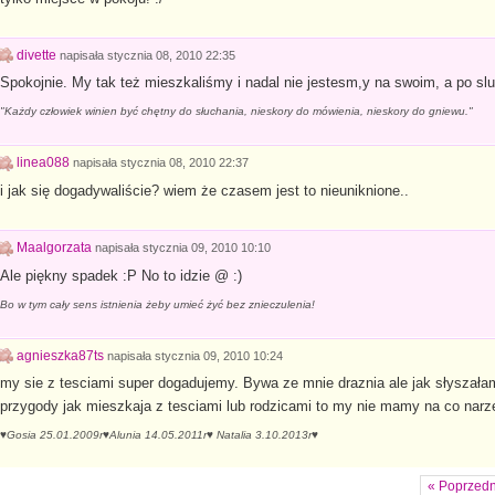
divette
napisała
stycznia 08, 2010 22:35
Spokojnie. My tak też mieszkaliśmy i nadal nie jestesm,y na swoim, a po slub
"Każdy człowiek winien być chętny do słuchania, nieskory do mówienia, nieskory do gniewu."
linea088
napisała
stycznia 08, 2010 22:37
i jak się dogadywaliście? wiem że czasem jest to nieuniknione..
Maalgorzata
napisała
stycznia 09, 2010 10:10
Ale piękny spadek :P No to idzie @ :)
Bo w tym cały sens istnienia żeby umieć żyć bez znieczulenia!
agnieszka87ts
napisała
stycznia 09, 2010 10:24
my sie z tesciami super dogadujemy. Bywa ze mnie draznia ale jak słyszała
przygody jak mieszkaja z tesciami lub rodzicami to my nie mamy na co narz
♥Gosia 25.01.2009r♥Alunia 14.05.2011r♥ Natalia 3.10.2013r♥
« Poprzedn