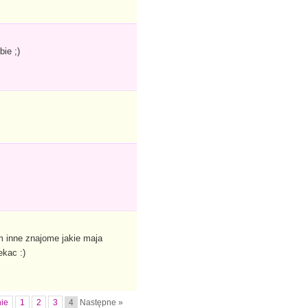
ie ;)
m inne znajome jakie maja
ekac :)
ie
1
2
3
4
Następne »