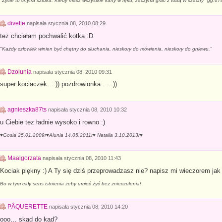
"Życie to chytra sztuka. Kiedy masz wszystkie karty w ręku, zaczyna grać z tobą w szachy" gg.
divette
napisała
stycznia 08, 2010 08:29
też chciałam pochwalić kotka :D
"Każdy człowiek winien być chętny do słuchania, nieskory do mówienia, nieskory do gniewu."
Dzolunia
napisała
stycznia 08, 2010 09:31
super kociaczek…:)) pozdrowionka…..:))
agnieszka87ts
napisała
stycznia 08, 2010 10:32
u Ciebie tez ładnie wysoko i rowno :)
♥Gosia 25.01.2009r♥Alunia 14.05.2011r♥ Natalia 3.10.2013r♥
Maalgorzata
napisała
stycznia 08, 2010 11:43
Kociak piękny :) A Ty się dziś przeprowadzasz nie? napisz mi wieczorem jak
Bo w tym cały sens istnienia żeby umieć żyć bez znieczulenia!
PÂQUERETTE
napisała
stycznia 08, 2010 14:20
ooo… skąd do kąd?