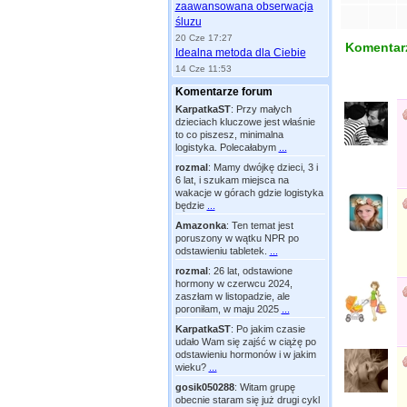
zaawansowana obserwacja
śluzu
20 Cze 17:27
Komentarz
Idealna metoda dla Ciebie
14 Cze 11:53
Komentarze forum
KarpatkaST
:
Przy małych
dzieciach kluczowe jest właśnie
to co piszesz, minimalna
logistyka. Polecałabym
...
rozmal
:
Mamy dwójkę dzieci, 3 i
6 lat, i szukam miejsca na
wakacje w górach gdzie logistyka
będzie
...
Amazonka
:
Ten temat jest
poruszony w wątku NPR po
odstawieniu tabletek.
...
rozmal
:
26 lat, odstawione
hormony w czerwcu 2024,
zaszłam w listopadzie, ale
poroniłam, w maju 2025
...
KarpatkaST
:
Po jakim czasie
udało Wam się zajść w ciążę po
odstawieniu hormonów i w jakim
wieku?
...
gosik050288
:
Witam grupę
obecnie staram się już drugi cykl