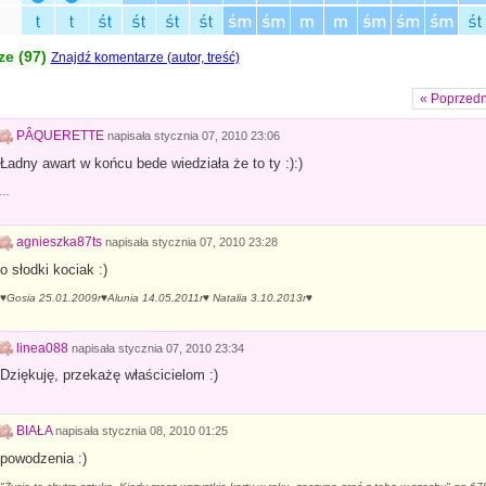
e (
97
)
Znajdź komentarze (autor, treść)
« Poprzedn
PÂQUERETTE
napisała
stycznia 07, 2010 23:06
Ładny awart w końcu bede wiedziała że to ty :):)
...
agnieszka87ts
napisała
stycznia 07, 2010 23:28
o słodki kociak :)
♥Gosia 25.01.2009r♥Alunia 14.05.2011r♥ Natalia 3.10.2013r♥
linea088
napisała
stycznia 07, 2010 23:34
Dziękuję, przekażę właścicielom :)
BIAŁA
napisała
stycznia 08, 2010 01:25
powodzenia :)