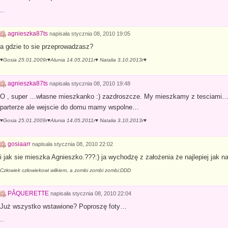
...
agnieszka87ts
napisała
stycznia 08, 2010 19:05
a gdzie to sie przeprowadzasz?
♥Gosia 25.01.2009r♥Alunia 14.05.2011r♥ Natalia 3.10.2013r♥
agnieszka87ts
napisała
stycznia 08, 2010 19:48
O , super …własne mieszkanko :) zazdroszcze. My mieszkamy z tesciami…
parterze ale wejscie do domu mamy wspolne…
♥Gosia 25.01.2009r♥Alunia 14.05.2011r♥ Natalia 3.10.2013r♥
gosiaarr
napisała
stycznia 08, 2010 22:02
i jak sie mieszka Agnieszko.???:) ja wychodzę z założenia że najlepiej jak naj
Człowiek człowiekowi wilkiem, a zombi zombi zombi;DDD
PÂQUERETTE
napisała
stycznia 08, 2010 22:04
Już wszystko wstawione? Poproszę foty…
...