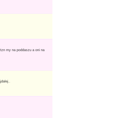
tzn my na poddaszu a oni na
dalej..