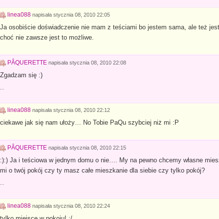
linea088
napisała
stycznia 08, 2010 22:05
Ja osobiście doświadczenie nie mam z teściami bo jestem sama, ale też jest
choć nie zawsze jest to możliwe.
PÂQUERETTE
napisała
stycznia 08, 2010 22:08
Zgadzam się :)
...
linea088
napisała
stycznia 08, 2010 22:12
ciekawe jak się nam ułoży… No Tobie PaQu szybciej niż mi :P
PÂQUERETTE
napisała
stycznia 08, 2010 22:15
:):) Ja i teściowa w jednym domu o nie…. My na pewno chcemy własne mieszk
mi o twój pokój czy ty masz całe mieszkanie dla siebie czy tylko pokój?
...
linea088
napisała
stycznia 08, 2010 22:24
tylko miejsce w pokoju! :/