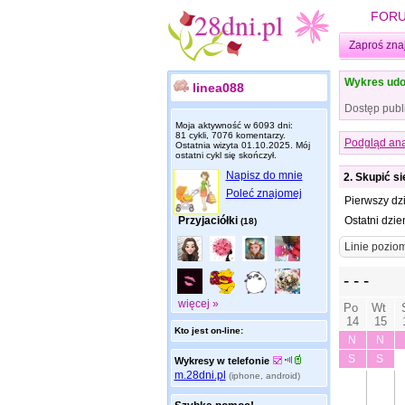
FOR
Zaproś zna
Wykres udo
linea088
Dostęp publ
Moja aktywność w 6093 dni:
81 cykli, 7076 komentarzy.
Podgląd ana
Ostatnia wizyta
01.10.2025
. Mój
ostatni cykl się skończył.
Napisz do mnie
2. Skupić się
Poleć znajomej
Pierwszy dz
Przyjaciółki
Ostatni dzie
(18)
więcej »
Kto jest on-line:
Wykresy w telefonie
m.28dni.pl
(iphone, android)