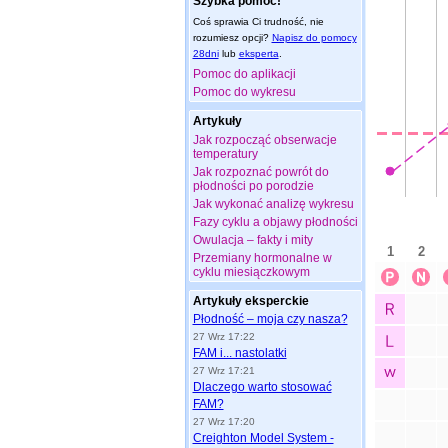
Szybka pomoc!
Coś sprawia Ci trudność, nie
rozumiesz opcji?
Napisz do pomocy
28dni
lub
eksperta
.
Pomoc do aplikacji
Pomoc do wykresu
Artykuły
Jak rozpocząć obserwacje
temperatury
Jak rozpoznać powrót do
płodności po porodzie
Jak wykonać analizę wykresu
Fazy cyklu a objawy płodności
Owulacja – fakty i mity
Przemiany hormonalne w
cyklu miesiączkowym
Artykuły eksperckie
Płodność – moja czy nasza?
27 Wrz 17:22
FAM i... nastolatki
27 Wrz 17:21
Dlaczego warto stosować
FAM?
27 Wrz 17:20
Creighton Model System -