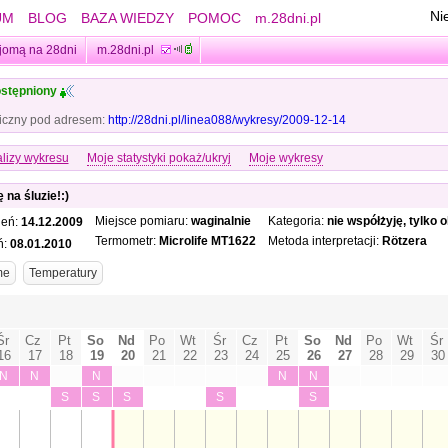
Ni
UM
BLOG
BAZA WIEDZY
POMOC
m.28dni.pl
jomą na 28dni
m.28dni.pl
stępniony
iczny pod adresem:
http://28dni.pl/linea088/wykresy/2009-12-14
lizy wykresu
Moje statystyki pokaż/ukryj
Moje wykresy
 na śluzie!:)
Miejsce pomiaru:
waginalnie
Kategoria:
nie współżyję, tylko 
ień:
14.12.2009
Termometr:
Microlife MT1622
Metoda interpretacji:
Rötzera
ń:
08.01.2010