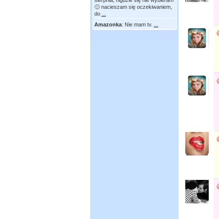
sierpnia, nigdzie się nie wybieram
🙂 nacieszam się oczekiwaniem,
do
...
Amazonka
:
Nie mam tv.
...