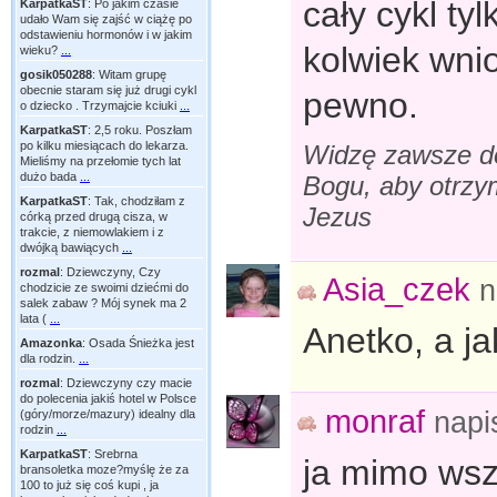
cały cykl ty
KarpatkaST
:
Po jakim czasie
udało Wam się zajść w ciążę po
odstawieniu hormonów i w jakim
kolwiek wni
wieku?
...
gosik050288
:
Witam grupę
obecnie staram się już drugi cykl
pewno.
o dziecko . Trzymajcie kciuki
...
KarpatkaST
:
2,5 roku. Poszłam
po kilku miesiącach do lekarza.
Widzę zawsze do
Mieliśmy na przełomie tych lat
dużo bada
...
Bogu, aby otrzy
KarpatkaST
:
Tak, chodziłam z
Jezus
córką przed drugą cisza, w
trakcie, z niemowlakiem i z
dwójką bawiących
...
rozmal
:
Dziewczyny, Czy
Asia_czek
n
chodzicie ze swoimi dziećmi do
salek zabaw ? Mój synek ma 2
lata (
...
Anetko, a ja
Amazonka
:
Osada Śnieżka jest
dla rodzin.
...
rozmal
:
Dziewczyny czy macie
do polecenia jakiś hotel w Polsce
monraf
napi
(góry/morze/mazury) idealny dla
rodzin
...
KarpatkaST
:
Srebrna
ja mimo wsz
bransoletka moze?myślę że za
100 to już się coś kupi , ja