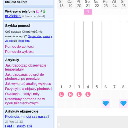
Kto jest on-line:
Wykresy w telefonie
m.28dni.pl
(iphone, android)
Szybka pomoc!
Coś sprawia Ci trudność, nie
rozumiesz opcji?
Napisz do pomocy
28dni
lub
eksperta
.
Pomoc do aplikacji
Pomoc do wykresu
Artykuły
Jak rozpocząć obserwacje
temperatury
Jak rozpoznać powrót do
płodności po porodzie
Jak wykonać analizę wykresu
Fazy cyklu a objawy płodności
Owulacja – fakty i mity
Przemiany hormonalne w
cyklu miesiączkowym
Artykuły eksperckie
Płodność – moja czy nasza?
27 Wrz 17:22
FAM i... nastolatki