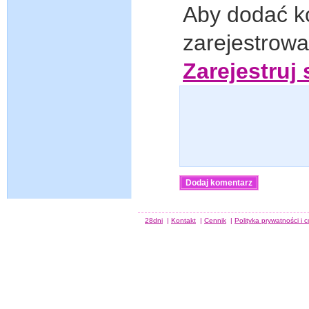
Aby dodać k
zarejestrow
Zarejestruj 
28dni
|
Kontakt
|
Cennik
|
Polityka prywatności i 