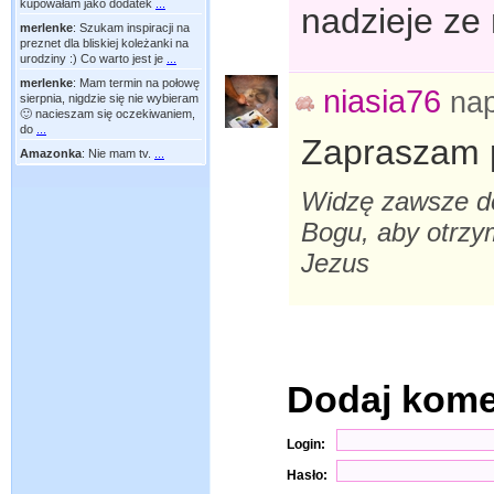
kupowałam jako dodatek
...
nadzieje ze
merlenke
:
Szukam inspiracji na
preznet dla bliskiej koleżanki na
urodziny :) Co warto jest je
...
merlenke
:
Mam termin na połowę
niasia76
na
sierpnia, nigdzie się nie wybieram
🙂 nacieszam się oczekiwaniem,
do
...
Zapraszam 
Amazonka
:
Nie mam tv.
...
Widzę zawsze do
Bogu, aby otrzy
Jezus
Dodaj kom
Login:
Hasło: