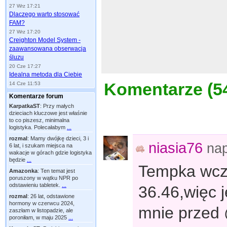
27 Wrz 17:21
Dlaczego warto stosować
FAM?
27 Wrz 17:20
Creighton Model System -
zaawansowana obserwacja
śluzu
20 Cze 17:27
Idealna metoda dla Ciebie
Komentarze (
5
14 Cze 11:53
Komentarze forum
KarpatkaST
:
Przy małych
dzieciach kluczowe jest właśnie
to co piszesz, minimalna
logistyka. Polecałabym
...
rozmal
:
Mamy dwójkę dzieci, 3 i
niasia76
na
6 lat, i szukam miejsca na
wakacje w górach gdzie logistyka
będzie
...
Tempka wczo
Amazonka
:
Ten temat jest
poruszony w wątku NPR po
odstawieniu tabletek.
...
36.46,więc 
rozmal
:
26 lat, odstawione
hormony w czerwcu 2024,
mnie przed 
zaszłam w listopadzie, ale
poroniłam, w maju 2025
...